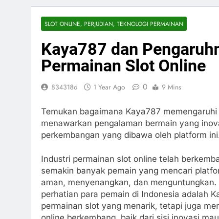
SLOT ONLINE, PERJUDIAN, TEKNOLOGI PERMAINAN
Kaya787 dan Pengaruhn
Permainan Slot Online
0
834318d
1 Year Ago
9 Mins
Temukan bagaimana Kaya787 memengaruhi in
menawarkan pengalaman bermain yang inovati
perkembangan yang dibawa oleh platform ini
Industri permainan slot online telah berkem
semakin banyak pemain yang mencari platf
aman, menyenangkan, dan menguntungkan. Sa
perhatian para pemain di Indonesia adalah K
permainan slot yang menarik, tetapi juga me
online berkembang, baik dari sisi inovasi m