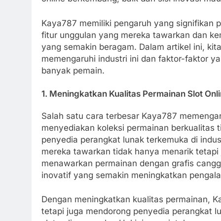
Kaya787 memiliki pengaruh yang signifikan pad
fitur unggulan yang mereka tawarkan dan 
yang semakin beragam. Dalam artikel ini, 
memengaruhi industri ini dan faktor-faktor 
banyak pemain.
1.
Meningkatkan Kualitas Permainan Slot Onl
Salah satu cara terbesar Kaya787 memengaru
menyediakan koleksi permainan berkualitas 
penyedia perangkat lunak terkemuka di indu
mereka tawarkan tidak hanya menarik tetapi j
menawarkan permainan dengan grafis canggih
inovatif yang semakin meningkatkan pengal
Dengan meningkatkan kualitas permainan, K
tetapi juga mendorong penyedia perangkat l