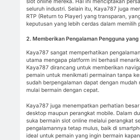
slot online mereka. Hal ini menciptakan per
seluruh industri. Selain itu, Kaya787 juga m
RTP (Return to Player) yang transparan, y
keputusan yang lebih cerdas dalam memilih 
2.
Memberikan Pengalaman Pengguna yang 
Kaya787 sangat memperhatikan pengalaman p
utama mengapa platform ini berhasil menari
Kaya787 dirancang untuk memberikan naviga
pemain untuk menikmati permainan tanpa ke
sudah berpengalaman dapat dengan mudah 
mulai bermain dengan cepat.
Kaya787 juga menempatkan perhatian besar p
desktop maupun perangkat mobile. Dalam dun
suka bermain slot online melalui perangkat
pengalamannya tetap mulus, baik di smartpho
ideal untuk pemain yang ingin bermain kapan