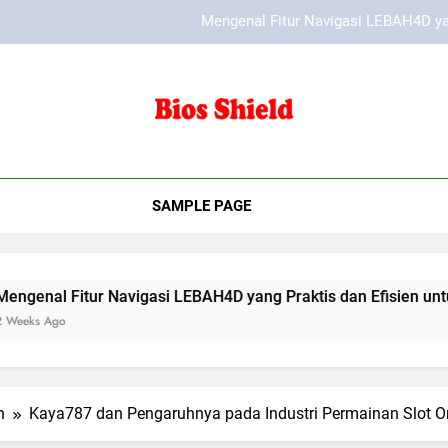
Mengenal Fitur Navigasi LEBAH4D ya
Panduan Mengakses EDWINSLOT 
Panduan Mengakses LEBAH4D 
s Shield
Mengenal Fitur Navigasi EDWINSLOT yang 
ata Anda Dengan Layanan Keamanan Digital Dari Bios Shield. S
Mengenal Fitur Navigasi LEBAH4D ya
SAMPLE PAGE
Panduan Mengakses EDWINSLOT 
Panduan Mengakses LEBAH4D 
ur Navigasi LEBAH4D yang Praktis dan Efisien untuk Penggun
n
Kaya787 dan Pengaruhnya pada Industri Permainan Slot O