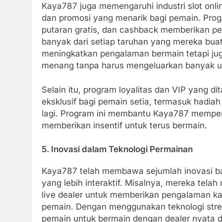
Kaya787 juga memengaruhi industri slot on
dan promosi yang menarik bagi pemain. Prog
putaran gratis, dan cashback memberikan pe
banyak dari setiap taruhan yang mereka buat
meningkatkan pengalaman bermain tetapi ju
menang tanpa harus mengeluarkan banyak u
Selain itu, program loyalitas dan VIP yang
eksklusif bagi pemain setia, termasuk hadia
lagi. Program ini membantu Kaya787 mempe
memberikan insentif untuk terus bermain.
5.
Inovasi dalam Teknologi Permainan
Kaya787 telah membawa sejumlah inovasi b
yang lebih interaktif. Misalnya, mereka tela
live dealer untuk memberikan pengalaman kas
pemain. Dengan menggunakan teknologi strea
pemain untuk bermain dengan dealer nyata 