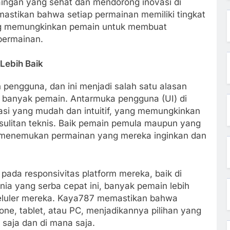
saingan yang sehat dan mendorong inovasi di
emastikan bahwa setiap permainan memiliki tingkat
ang memungkinkan pemain untuk membuat
permainan.
Lebih Baik
engguna, dan ini menjadi salah satu alasan
k banyak pemain. Antarmuka pengguna (UI) di
si yang mudah dan intuitif, yang memungkinkan
sulitan teknis. Baik pemain pemula maupun yang
menemukan permainan yang mereka inginkan dan
ada responsivitas platform mereka, baik di
ia yang serba cepat ini, banyak pemain lebih
 seluler mereka. Kaya787 memastikan bahwa
ne, tablet, atau PC, menjadikannya pilihan yang
 saja dan di mana saja.