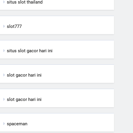
situs slot thailand
slot777
situs slot gacor hari ini
slot gacor hari ini
slot gacor hari ini
spaceman