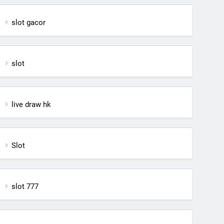
slot gacor
slot
live draw hk
Slot
slot 777