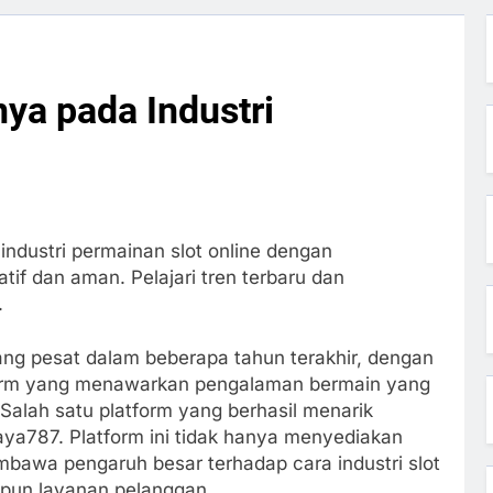
ya pada Industri
dustri permainan slot online dengan
f dan aman. Pelajari tren terbaru dan
.
bang pesat dalam beberapa tahun terakhir, dengan
orm yang menawarkan pengalaman bermain yang
lah satu platform yang berhasil menarik
aya787. Platform ini tidak hanya menyediakan
mbawa pengaruh besar terhadap cara industri slot
aupun layanan pelanggan.