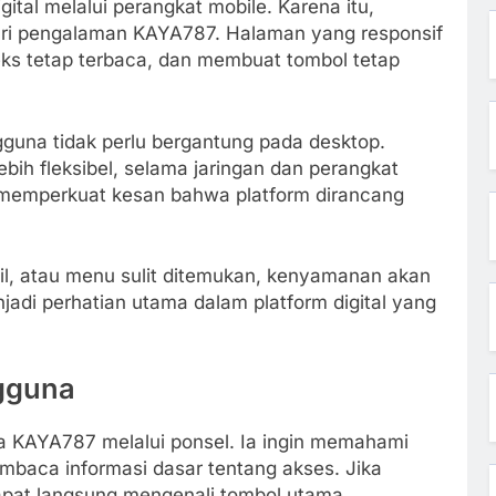
tal melalui perangkat mobile. Karena itu,
dari pengalaman KAYA787. Halaman yang responsif
ks tetap terbaca, dan membuat tombol tetap
una tidak perlu bergantung pada desktop.
ih fleksibel, selama jaringan dan perangkat
 memperkuat kesan bahwa platform dirancang
ecil, atau menu sulit ditemukan, kenyamanan akan
jadi perhatian utama dalam platform digital yang
ngguna
KAYA787 melalui ponsel. Ia ingin memahami
baca informasi dasar tentang akses. Jika
dapat langsung mengenali tombol utama,