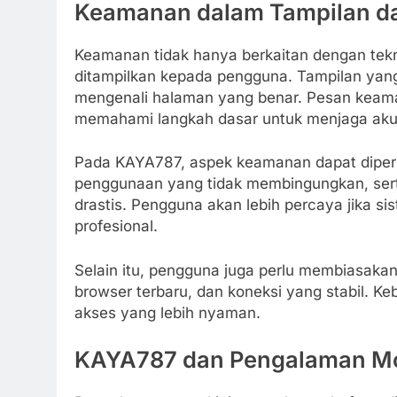
Keamanan dalam Tampilan dan
Keamanan tidak hanya berkaitan dengan teknol
ditampilkan kepada pengguna. Tampilan yan
mengenali halaman yang benar. Pesan keam
memahami langkah dasar untuk menjaga aku
Pada KAYA787, aspek keamanan dapat diperku
penggunaan yang tidak membingungkan, sert
drastis. Pengguna akan lebih percaya jika 
profesional.
Selain itu, pengguna juga perlu membiasaka
browser terbaru, dan koneksi yang stabil. 
akses yang lebih nyaman.
KAYA787 dan Pengalaman Mo