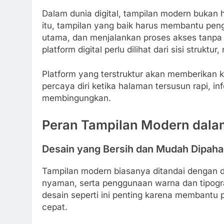
Dalam dunia digital, tampilan modern bukan h
itu, tampilan yang baik harus membantu 
utama, dan menjalankan proses akses tanpa 
platform digital perlu dilihat dari sisi stru
Platform yang terstruktur akan memberikan 
percaya diri ketika halaman tersusun rapi, i
membingungkan.
Peran Tampilan Modern dal
Desain yang Bersih dan Mudah Dipah
Tampilan modern biasanya ditandai dengan d
nyaman, serta penggunaan warna dan tipogr
desain seperti ini penting karena membantu
cepat.