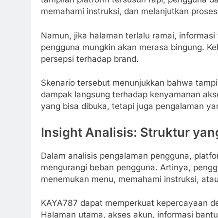
memahami instruksi, dan melanjutkan proses 
Namun, jika halaman terlalu ramai, informasi 
pengguna mungkin akan merasa bingung. Kebi
persepsi terhadap brand.
Skenario tersebut menunjukkan bahwa tampil
dampak langsung terhadap kenyamanan aks
yang bisa dibuka, tetapi juga pengalaman ya
Insight Analisis: Struktur ya
Dalam analisis pengalaman pengguna, platfo
mengurangi beban pengguna. Artinya, pengguna
menemukan menu, memahami instruksi, atau 
KAYA787 dapat memperkuat kepercayaan den
Halaman utama, akses akun, informasi bantua