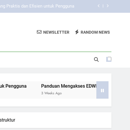
ng Praktis dan Efisien untuk Pengguna
melalui Browser Desktop dan Mobile
melalui Browser Desktop dan Mobile
NEWSLETTER
RANDOM NEWS
Praktis, Efisien, dan Mudah Dipahami
olusi Aman Untuk Era Digital.
ng Praktis dan Efisien untuk Pengguna
melalui Browser Desktop dan Mobile
melalui Browser Desktop dan Mobile
a
Panduan Mengakses EDWINSLOT melalui Browser Desk
3 Weeks Ago
truktur