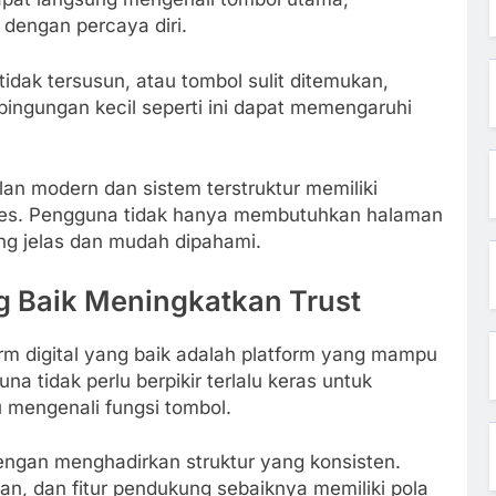
dengan percaya diri.
tidak tersusun, atau tombol sulit ditemukan,
ngungan kecil seperti ini dapat memengaruhi
an modern dan sistem terstruktur memiliki
es. Pengguna tidak hanya membutuhkan halaman
ng jelas dan mudah dipahami.
ng Baik Meningkatkan Trust
rm digital yang baik adalah platform yang mampu
 tidak perlu berpikir terlalu keras untuk
mengenali fungsi tombol.
gan menghadirkan struktur yang konsisten.
n, dan fitur pendukung sebaiknya memiliki pola