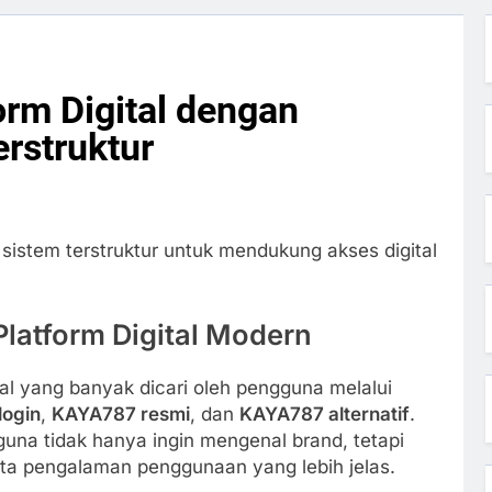
rm Digital dengan
rstruktur
istem terstruktur untuk mendukung akses digital
latform Digital Modern
al yang banyak dicari oleh pengguna melalui
login
,
KAYA787 resmi
, dan
KAYA787 alternatif
.
una tidak hanya ingin mengenal brand, tetapi
rta pengalaman penggunaan yang lebih jelas.