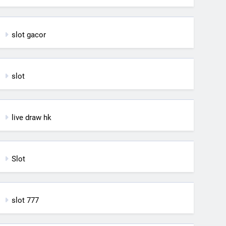
slot gacor
slot
live draw hk
Slot
slot 777