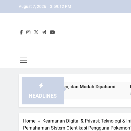
Skip
August 7, 2026
3:59:13 PM
to
content
Bio
Lindungi D
 yang Praktis, Efisien, dan Mudah Dipahami
Mengenal F
2 Weeks Ago
HEADLINES
Home
Keamanan Digital & Privasi; Teknologi & I
Pemahaman Sistem Otentikasi Pengguna Pokemon7