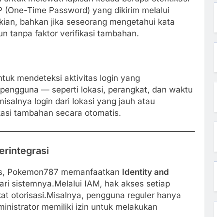
P (One-Time Password) yang dikirim melalui
ikian, bahkan jika seseorang mengetahui kata
n tanpa faktor verifikasi tambahan.
tuk mendeteksi aktivitas login yang
 pengguna — seperti lokasi, perangkat, dan waktu
salnya login dari lokasi yang jauh atau
kasi tambahan secara otomatis.
erintegrasi
tas, Pokemon787 memanfaatkan
Identity and
ri sistemnya.Melalui IAM, hak akses setiap
at otorisasi.Misalnya, pengguna reguler hanya
nistrator memiliki izin untuk melakukan