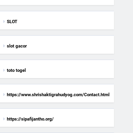
SLOT
slot gacor
toto togel
https://www.shrishaktigrahudyog.com/Contact.html
https://sipafijantho.org/