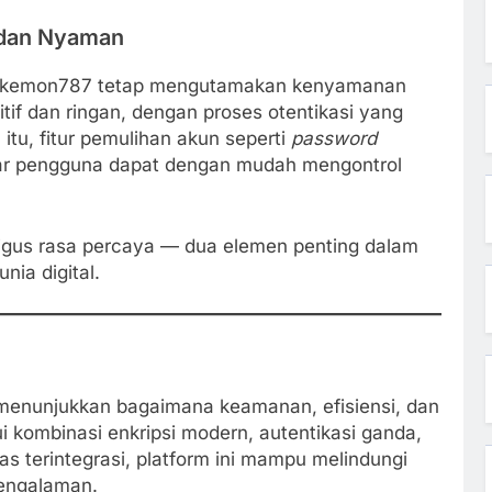
 dan Nyaman
 Pokemon787 tetap mengutamakan kenyamanan
tif dan ringan, dengan proses otentikasi yang
tu, fitur pemulihan akun seperti
password
ar pengguna dapat dengan mudah mengontrol
gus rasa percaya — dua elemen penting dalam
ia digital.
menunjukkan bagaimana keamanan, efisiensi, dan
i kombinasi enkripsi modern, autentikasi ganda,
s terintegrasi, platform ini mampu melindungi
pengalaman.