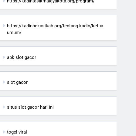
https://kadintasikmalayakota.org/program/
https://kadinbekasikab.org/tentang-kadin/ketua-
umum/
apk slot gacor
slot gacor
situs slot gacor hari ini
togel viral