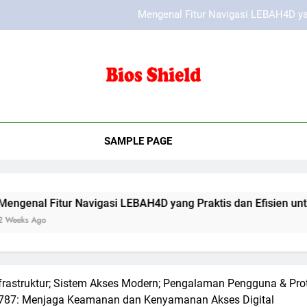
Mengenal Fitur Navigasi LEBAH4D ya
Panduan Mengakses EDWINSLOT 
Panduan Mengakses LEBAH4D 
s Shield
Mengenal Fitur Navigasi EDWINSLOT yang 
ata Anda Dengan Layanan Keamanan Digital Dari Bios Shield. S
Mengenal Fitur Navigasi LEBAH4D ya
SAMPLE PAGE
Panduan Mengakses EDWINSLOT 
Panduan Mengakses LEBAH4D 
itur Navigasi LEBAH4D yang Praktis dan Efisien untuk Pengg
nfrastruktur; Sistem Akses Modern; Pengalaman Pengguna & Pro
87: Menjaga Keamanan dan Kenyamanan Akses Digital