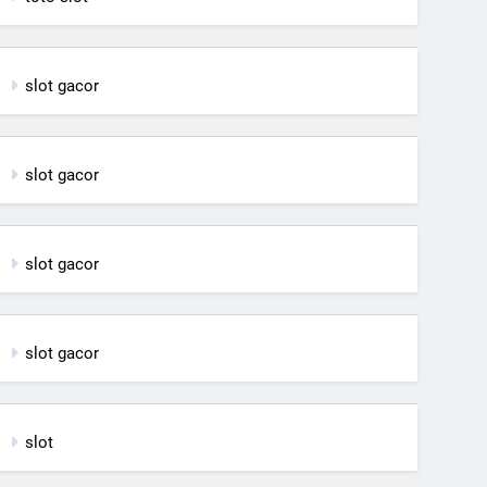
slot gacor
slot gacor
slot gacor
slot gacor
slot