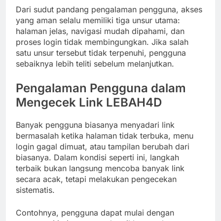
Dari sudut pandang pengalaman pengguna, akses
yang aman selalu memiliki tiga unsur utama:
halaman jelas, navigasi mudah dipahami, dan
proses login tidak membingungkan. Jika salah
satu unsur tersebut tidak terpenuhi, pengguna
sebaiknya lebih teliti sebelum melanjutkan.
Pengalaman Pengguna dalam
Mengecek Link LEBAH4D
Banyak pengguna biasanya menyadari link
bermasalah ketika halaman tidak terbuka, menu
login gagal dimuat, atau tampilan berubah dari
biasanya. Dalam kondisi seperti ini, langkah
terbaik bukan langsung mencoba banyak link
secara acak, tetapi melakukan pengecekan
sistematis.
Contohnya, pengguna dapat mulai dengan