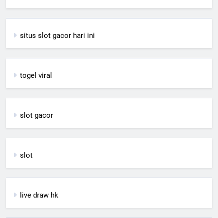
situs slot gacor hari ini
togel viral
slot gacor
slot
live draw hk