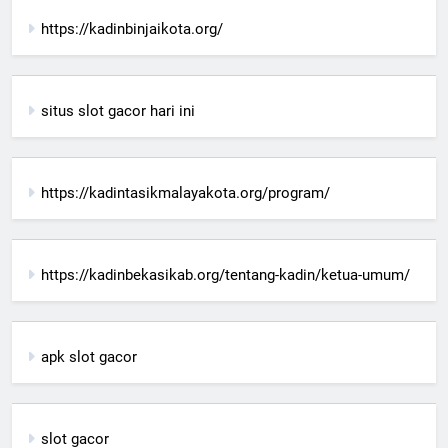
https://kadinbinjaikota.org/
situs slot gacor hari ini
https://kadintasikmalayakota.org/program/
https://kadinbekasikab.org/tentang-kadin/ketua-umum/
apk slot gacor
slot gacor