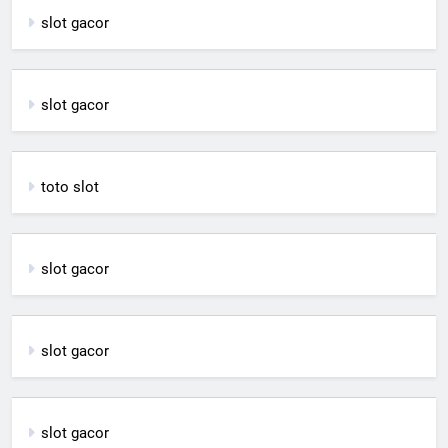
slot gacor
slot gacor
toto slot
slot gacor
slot gacor
slot gacor