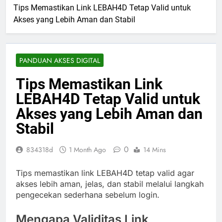
Tips Memastikan Link LEBAH4D Tetap Valid untuk
Akses yang Lebih Aman dan Stabil
PANDUAN AKSES DIGITAL
Tips Memastikan Link
LEBAH4D Tetap Valid untuk
Akses yang Lebih Aman dan
Stabil
0
834318d
1 Month Ago
14 Mins
Tips memastikan link LEBAH4D tetap valid agar
akses lebih aman, jelas, dan stabil melalui langkah
pengecekan sederhana sebelum login.
Mengapa Validitas Link