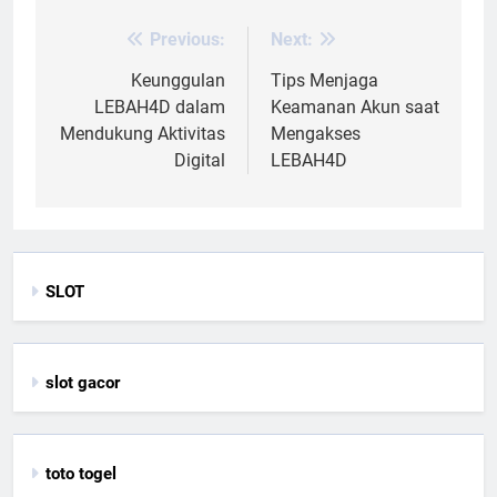
Previous:
Next:
Post
navigation
Keunggulan
Tips Menjaga
LEBAH4D dalam
Keamanan Akun saat
Mendukung Aktivitas
Mengakses
Digital
LEBAH4D
SLOT
slot gacor
toto togel