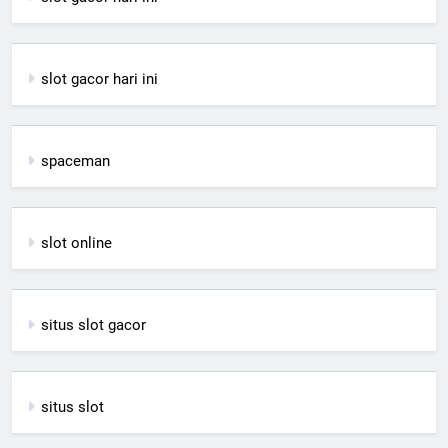
slot gacor hari ini
spaceman
slot online
situs slot gacor
situs slot