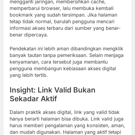
mengganti jaringan, membersihkan cache,
memperbarui browser, lalu membuka kembali
bookmark yang sudah tersimpan. Jika halaman
tetap tidak normal, barulah pengguna mencari
informasi akses terbaru dari sumber yang benar-
benar dipercaya.
Pendekatan ini lebih aman dibandingkan mengklik
banyak tautan tanpa pemeriksaan. Selain menjaga
kenyamanan, cara tersebut juga membantu
pengguna membangun kebiasaan akses digital
yang lebih tertib.
Insight: Link Valid Bukan
Sekadar Aktif
Dalam praktik akses digital, link yang valid tidak
hanya berarti halaman bisa dibuka. Link valid juga
harus memberi pengalaman yang konsisten, aman,
dan mudah digunakan. Halaman yang aktif tetapi