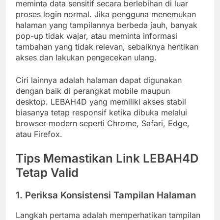
meminta data sensitif secara berlebihan di luar
proses login normal. Jika pengguna menemukan
halaman yang tampilannya berbeda jauh, banyak
pop-up tidak wajar, atau meminta informasi
tambahan yang tidak relevan, sebaiknya hentikan
akses dan lakukan pengecekan ulang.
Ciri lainnya adalah halaman dapat digunakan
dengan baik di perangkat mobile maupun
desktop. LEBAH4D yang memiliki akses stabil
biasanya tetap responsif ketika dibuka melalui
browser modern seperti Chrome, Safari, Edge,
atau Firefox.
Tips Memastikan Link LEBAH4D
Tetap Valid
1. Periksa Konsistensi Tampilan Halaman
Langkah pertama adalah memperhatikan tampilan