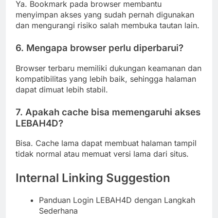
Ya. Bookmark pada browser membantu
menyimpan akses yang sudah pernah digunakan
dan mengurangi risiko salah membuka tautan lain.
6. Mengapa browser perlu diperbarui?
Browser terbaru memiliki dukungan keamanan dan
kompatibilitas yang lebih baik, sehingga halaman
dapat dimuat lebih stabil.
7. Apakah cache bisa memengaruhi akses
LEBAH4D?
Bisa. Cache lama dapat membuat halaman tampil
tidak normal atau memuat versi lama dari situs.
Internal Linking Suggestion
Panduan Login LEBAH4D dengan Langkah
Sederhana