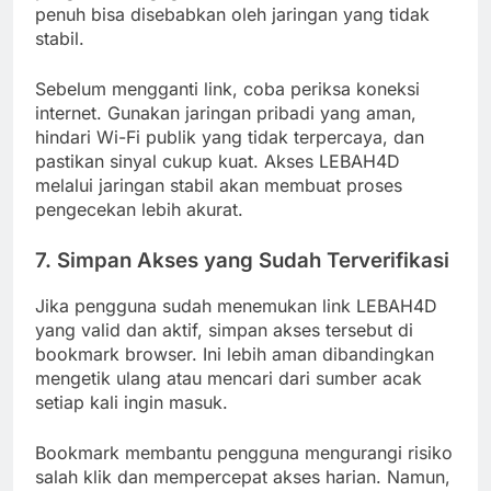
penuh bisa disebabkan oleh jaringan yang tidak
stabil.
Sebelum mengganti link, coba periksa koneksi
internet. Gunakan jaringan pribadi yang aman,
hindari Wi-Fi publik yang tidak terpercaya, dan
pastikan sinyal cukup kuat. Akses LEBAH4D
melalui jaringan stabil akan membuat proses
pengecekan lebih akurat.
7. Simpan Akses yang Sudah Terverifikasi
Jika pengguna sudah menemukan link LEBAH4D
yang valid dan aktif, simpan akses tersebut di
bookmark browser. Ini lebih aman dibandingkan
mengetik ulang atau mencari dari sumber acak
setiap kali ingin masuk.
Bookmark membantu pengguna mengurangi risiko
salah klik dan mempercepat akses harian. Namun,