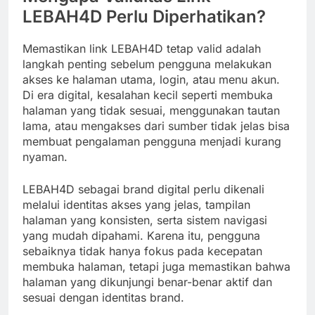
LEBAH4D Perlu Diperhatikan?
Memastikan link LEBAH4D tetap valid adalah
langkah penting sebelum pengguna melakukan
akses ke halaman utama, login, atau menu akun.
Di era digital, kesalahan kecil seperti membuka
halaman yang tidak sesuai, menggunakan tautan
lama, atau mengakses dari sumber tidak jelas bisa
membuat pengalaman pengguna menjadi kurang
nyaman.
LEBAH4D sebagai brand digital perlu dikenali
melalui identitas akses yang jelas, tampilan
halaman yang konsisten, serta sistem navigasi
yang mudah dipahami. Karena itu, pengguna
sebaiknya tidak hanya fokus pada kecepatan
membuka halaman, tetapi juga memastikan bahwa
halaman yang dikunjungi benar-benar aktif dan
sesuai dengan identitas brand.