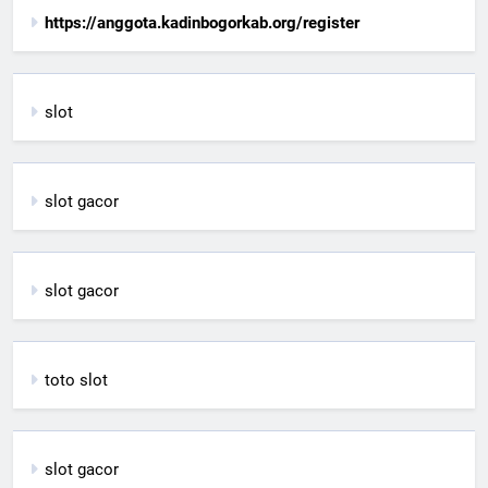
https://anggota.kadinbogorkab.org/register
slot
slot gacor
slot gacor
toto slot
slot gacor