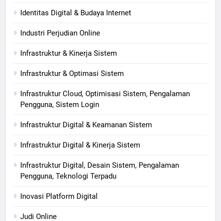
Identitas Digital & Budaya Internet
Industri Perjudian Online
Infrastruktur & Kinerja Sistem
Infrastruktur & Optimasi Sistem
Infrastruktur Cloud, Optimisasi Sistem, Pengalaman
Pengguna, Sistem Login
Infrastruktur Digital & Keamanan Sistem
Infrastruktur Digital & Kinerja Sistem
Infrastruktur Digital, Desain Sistem, Pengalaman
Pengguna, Teknologi Terpadu
Inovasi Platform Digital
Judi Online