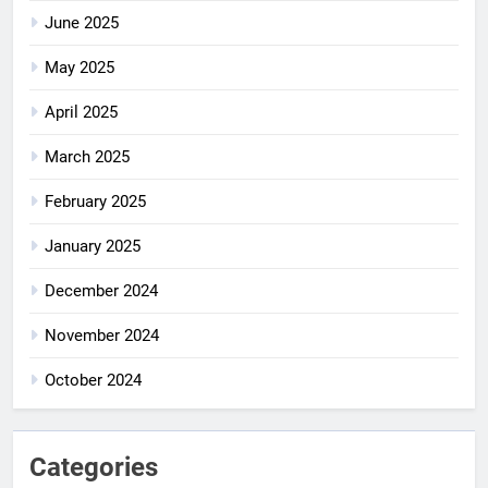
June 2025
May 2025
April 2025
March 2025
February 2025
January 2025
December 2024
November 2024
October 2024
Categories