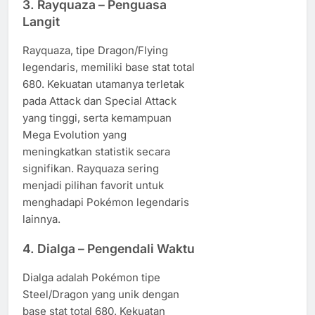
3. Rayquaza – Penguasa
Langit
Rayquaza, tipe Dragon/Flying
legendaris, memiliki base stat total
680. Kekuatan utamanya terletak
pada Attack dan Special Attack
yang tinggi, serta kemampuan
Mega Evolution yang
meningkatkan statistik secara
signifikan. Rayquaza sering
menjadi pilihan favorit untuk
menghadapi Pokémon legendaris
lainnya.
4. Dialga – Pengendali Waktu
Dialga adalah Pokémon tipe
Steel/Dragon yang unik dengan
base stat total 680. Kekuatan