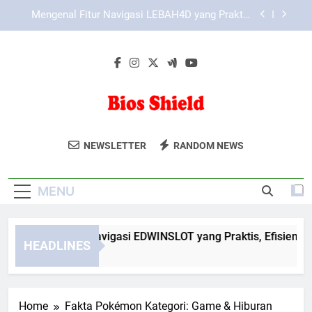
Skip
Panduan Mengakses EDWINSLOT melalui
to
Browser Desktop dan Mobile
content
Panduan Mengakses LEBAH4D melalui Browser
Desktop dan Mobile
Mengenal Fitur Navigasi EDWINSLOT yang
Praktis, Efisien, dan Mudah Dipahami
Mengenal Fitur Navigasi LEBAH4D yang Praktis
dan Efisien untuk Pengguna
Bios Shield
Lindungi Data Anda Dengan Layanan
Panduan Mengakses EDWINSLOT melalui
NEWSLETTER
RANDOM NEWS
Browser Desktop dan Mobile
Keamanan Digital Dari Bios Shield.
Panduan Mengakses LEBAH4D melalui Browser
Solusi Aman Untuk Era Digital.
Desktop dan Mobile
MENU
ngenal Fitur Navigasi EDWINSLOT yang Praktis, Efisien, dan
HEADLINES
Weeks Ago
Home
Fakta Pokémon Kategori: Game & Hiburan