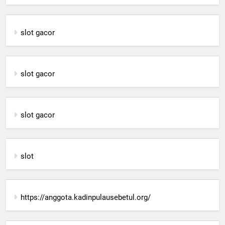
slot gacor
slot gacor
slot gacor
slot
https://anggota.kadinpulausebetul.org/