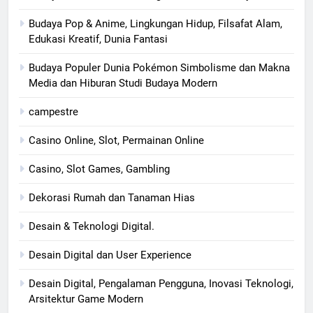
Budaya Pop & Anime, Lingkungan Hidup, Filsafat Alam,
Edukasi Kreatif, Dunia Fantasi
Budaya Populer Dunia Pokémon Simbolisme dan Makna
Media dan Hiburan Studi Budaya Modern
campestre
Casino Online, Slot, Permainan Online
Casino, Slot Games, Gambling
Dekorasi Rumah dan Tanaman Hias
Desain & Teknologi Digital.
Desain Digital dan User Experience
Desain Digital, Pengalaman Pengguna, Inovasi Teknologi,
Arsitektur Game Modern