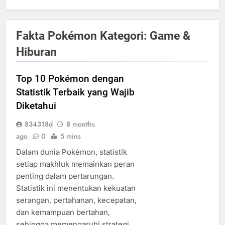
Fakta Pokémon Kategori: Game &
Hiburan
Top 10 Pokémon dengan
Statistik Terbaik yang Wajib
Diketahui
834318d
8 months
ago
0
5 mins
Dalam dunia Pokémon, statistik
setiap makhluk memainkan peran
penting dalam pertarungan.
Statistik ini menentukan kekuatan
serangan, pertahanan, kecepatan,
dan kemampuan bertahan,
sehingga memengaruhi strategi