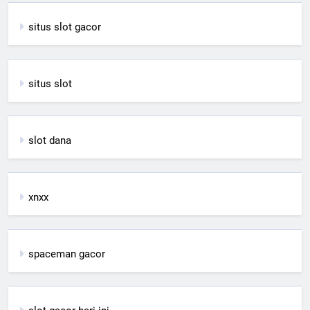
situs slot gacor
situs slot
slot dana
xnxx
spaceman gacor