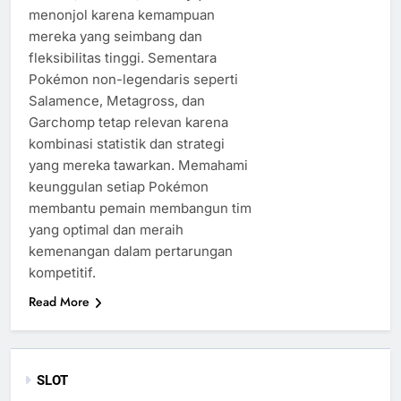
menonjol karena kemampuan
mereka yang seimbang dan
fleksibilitas tinggi. Sementara
Pokémon non-legendaris seperti
Salamence, Metagross, dan
Garchomp tetap relevan karena
kombinasi statistik dan strategi
yang mereka tawarkan. Memahami
keunggulan setiap Pokémon
membantu pemain membangun tim
yang optimal dan meraih
kemenangan dalam pertarungan
kompetitif.
Read More
SLOT