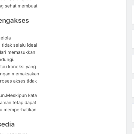
ang sehat membuat
Mengakses
gelola
 tidak selalu ideal
ndari memasukkan
ndungi.
tau koneksi yang
 jangan memaksakan
roses akses tidak
kun.Meskipun kata
 aman tetap dapat
alu memperhatikan
sedia