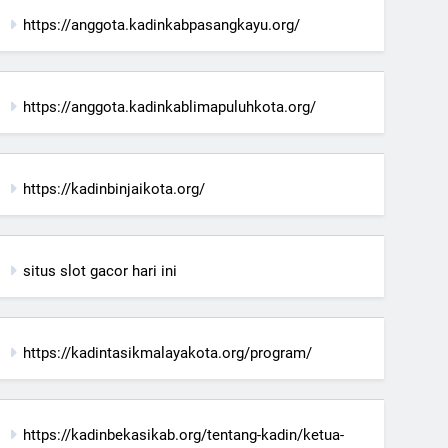
https://anggota.kadinkabpasangkayu.org/
https://anggota.kadinkablimapuluhkota.org/
https://kadinbinjaikota.org/
situs slot gacor hari ini
https://kadintasikmalayakota.org/program/
https://kadinbekasikab.org/tentang-kadin/ketua-