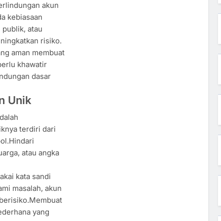
rlindungan akun
da kebiasaan
 publik, atau
ingkatkan risiko.
yang aman membuat
erlu khawatir
indungan dasar
n Unik
dalah
nya terdiri dari
ol.Hindari
uarga, atau angka
akai kata sandi
ami masalah, akun
 berisiko.Membuat
sederhana yang