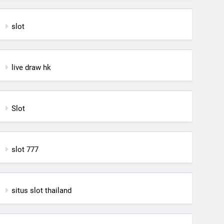
slot
live draw hk
Slot
slot 777
situs slot thailand