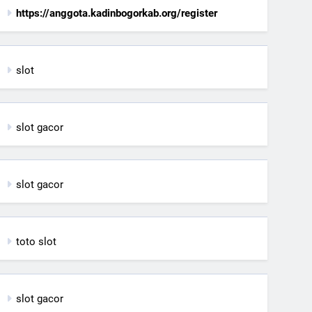
https://anggota.kadinbogorkab.org/register
slot
slot gacor
slot gacor
toto slot
slot gacor