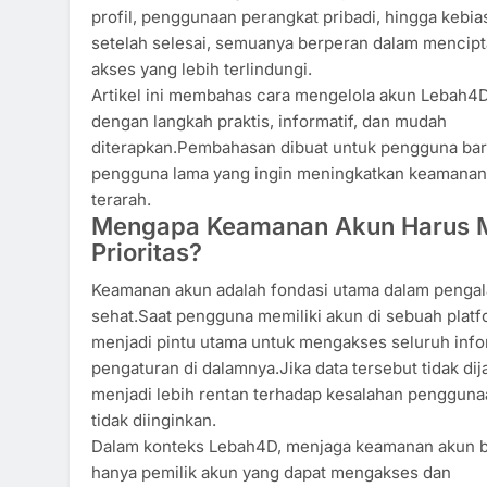
profil, penggunaan perangkat pribadi, hingga kebia
setelah selesai, semuanya berperan dalam mencip
akses yang lebih terlindungi.
Artikel ini membahas cara mengelola akun Lebah4D
dengan langkah praktis, informatif, dan mudah
diterapkan.Pembahasan dibuat untuk pengguna ba
pengguna lama yang ingin meningkatkan keamanan 
terarah.
Mengapa Keamanan Akun Harus M
Prioritas?
Keamanan akun adalah fondasi utama dalam pengal
sehat.Saat pengguna memiliki akun di sebuah platfo
menjadi pintu utama untuk mengakses seluruh info
pengaturan di dalamnya.Jika data tersebut tidak dij
menjadi lebih rentan terhadap kesalahan pengguna
tidak diinginkan.
Dalam konteks Lebah4D, menjaga keamanan akun b
hanya pemilik akun yang dapat mengakses dan