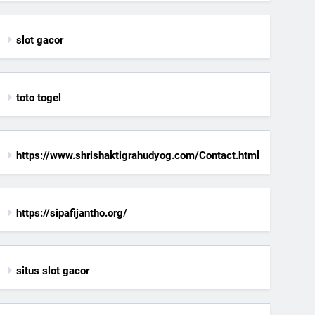
slot gacor
toto togel
https://www.shrishaktigrahudyog.com/Contact.html
https://sipafijantho.org/
situs slot gacor