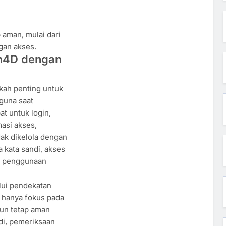
aman, mulai dari
ngan akses.
ah4D dengan
kah penting untuk
guna saat
t untuk login,
masi akses,
dak dikelola dengan
 kata sandi, akses
iko penggunaan
lui pendekatan
 hanya fokus pada
kun tetap aman
ndi, pemeriksaan