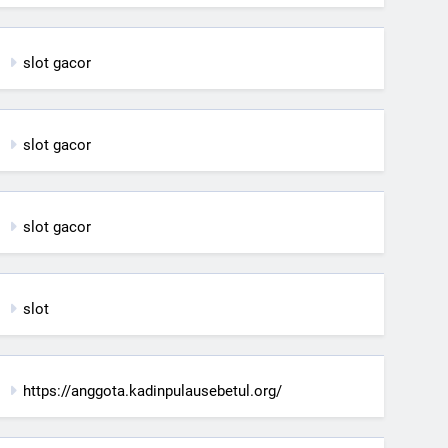
slot gacor
slot gacor
slot gacor
slot
https://anggota.kadinpulausebetul.org/