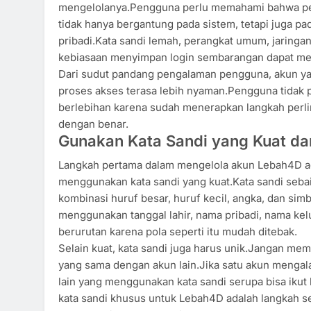
mengelolanya.Pengguna perlu memahami bahwa pe
tidak hanya bergantung pada sistem, tetapi juga pa
pribadi.Kata sandi lemah, perangkat umum, jaringan
kebiasaan menyimpan login sembarangan dapat men
Dari sudut pandang pengalaman pengguna, akun 
proses akses terasa lebih nyaman.Pengguna tidak p
berlebihan karena sudah menerapkan langkah perl
dengan benar.
Gunakan Kata Sandi yang Kuat da
Langkah pertama dalam mengelola akun Lebah4D a
menggunakan kata sandi yang kuat.Kata sandi sebaik
kombinasi huruf besar, huruf kecil, angka, dan simb
menggunakan tanggal lahir, nama pribadi, nama kel
berurutan karena pola seperti itu mudah ditebak.
Selain kuat, kata sandi juga harus unik.Jangan mem
yang sama dengan akun lain.Jika satu akun mengal
lain yang menggunakan kata sandi serupa bisa ikut
kata sandi khusus untuk Lebah4D adalah langkah 