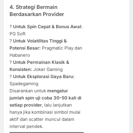
4. Strategi Bermain
Berdasarkan Provider
?
Untuk Spin Cepat & Bonus Awal:
PG Soft
?
Untuk Volatilitas Tinggi &
Potensi Besar:
Pragmatic Play dan
Habanero
?
Untuk Permainan Klasik &
Konsisten:
Joker Gaming
?
Untuk Eksplorasi Gaya Baru:
Spadegaming
Disarankan untuk
mengatur
jumlah spin uji coba 30–50 kali di
setiap provider
, lalu lanjutkan
hanya jika kombinasi simbol mulai
aktif dan scatter muncul dalam
interval pendek.