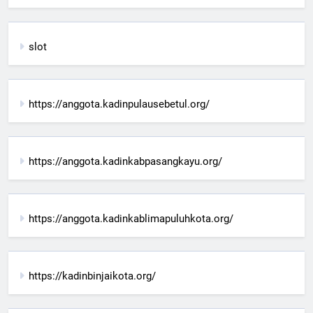
slot
https://anggota.kadinpulausebetul.org/
https://anggota.kadinkabpasangkayu.org/
https://anggota.kadinkablimapuluhkota.org/
https://kadinbinjaikota.org/