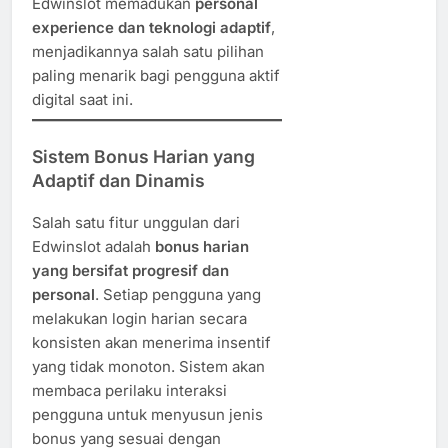
Edwinslot memadukan
personal
experience dan teknologi adaptif
,
menjadikannya salah satu pilihan
paling menarik bagi pengguna aktif
digital saat ini.
Sistem Bonus Harian yang
Adaptif dan Dinamis
Salah satu fitur unggulan dari
Edwinslot adalah
bonus harian
yang bersifat progresif dan
personal
. Setiap pengguna yang
melakukan login harian secara
konsisten akan menerima insentif
yang tidak monoton. Sistem akan
membaca perilaku interaksi
pengguna untuk menyusun jenis
bonus yang sesuai dengan