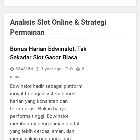
Analisis Slot Online & Strategi
Permainan
Bonus Harian Edwinslot: Tak
Sekadar Slot Gacor Biasa
834318d
1 year ago
0
6
mins
Edwinslot hadir sebagai platform
inovatif dengan sistem bonus
harian yang konsisten dan
terintegrasi. Bukan hanya
performa tinggi, Edwinslot
membentuk pengalaman digital
yang lebih cerdas, aman, dan
memanjakan pengguna dari