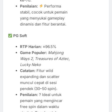
ke-70.
Penilaian:
Performa
stabil, cocok untuk pemain
yang menyukai gameplay
dinamis dan fitur berantai.
PG Soft
RTP Harian:
±96.5%
Game Populer:
Mahjong
Ways 2, Treasures of Aztec,
Lucky Neko
Catatan:
Fitur wild
expanding dan scatter
muncul cepat di sesi
pendek (30–50 spin).
Penilaian:
? Ideal untuk
pemain yang mengincar
free spin dalam waktu