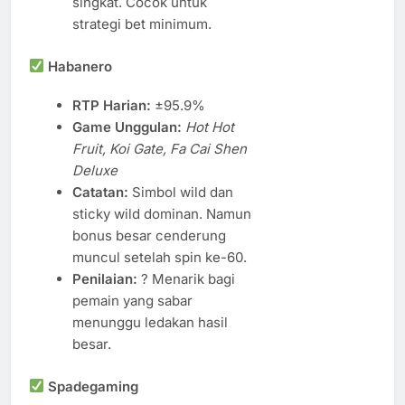
singkat. Cocok untuk
strategi bet minimum.
Habanero
RTP Harian:
±95.9%
Game Unggulan:
Hot Hot
Fruit, Koi Gate, Fa Cai Shen
Deluxe
Catatan:
Simbol wild dan
sticky wild dominan. Namun
bonus besar cenderung
muncul setelah spin ke-60.
Penilaian:
? Menarik bagi
pemain yang sabar
menunggu ledakan hasil
besar.
Spadegaming