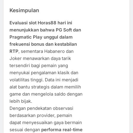
Kesimpulan
Evaluasi slot Horas88 hari ini
menunjukkan bahwa PG Soft dan
Pragmatic Play unggul dalam
frekuensi bonus dan kestabilan
RTP
, sementara Habanero dan
Joker menawarkan daya tarik
tersendiri bagi pemain yang
menyukai pengalaman klasik dan
volatilitas tinggi. Data ini menjadi
alat bantu strategis dalam memilih
game dan mengelola saldo dengan
lebih bijak.
Dengan pendekatan observasi
berdasarkan provider, pemain
dapat menyesuaikan gaya bermain
sesuai dengan
performa real-time