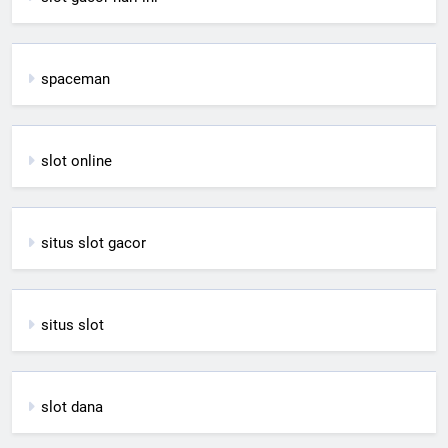
spaceman
slot online
situs slot gacor
situs slot
slot dana