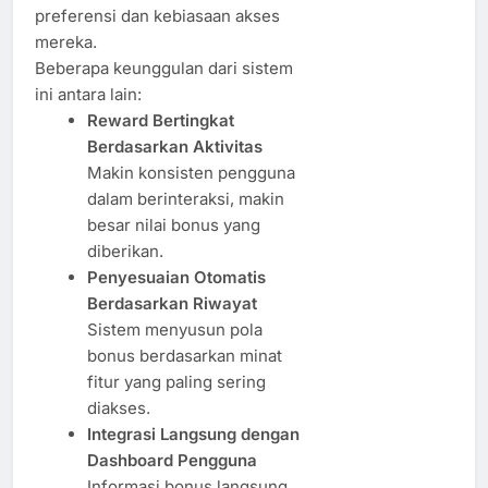
preferensi dan kebiasaan akses
mereka.
Beberapa keunggulan dari sistem
ini antara lain:
Reward Bertingkat
Berdasarkan Aktivitas
Makin konsisten pengguna
dalam berinteraksi, makin
besar nilai bonus yang
diberikan.
Penyesuaian Otomatis
Berdasarkan Riwayat
Sistem menyusun pola
bonus berdasarkan minat
fitur yang paling sering
diakses.
Integrasi Langsung dengan
Dashboard Pengguna
Informasi bonus langsung