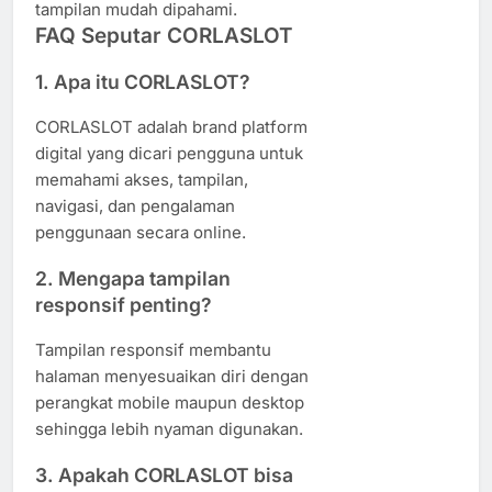
tampilan mudah dipahami.
FAQ Seputar CORLASLOT
1. Apa itu CORLASLOT?
CORLASLOT adalah brand platform
digital yang dicari pengguna untuk
memahami akses, tampilan,
navigasi, dan pengalaman
penggunaan secara online.
2. Mengapa tampilan
responsif penting?
Tampilan responsif membantu
halaman menyesuaikan diri dengan
perangkat mobile maupun desktop
sehingga lebih nyaman digunakan.
3. Apakah CORLASLOT bisa