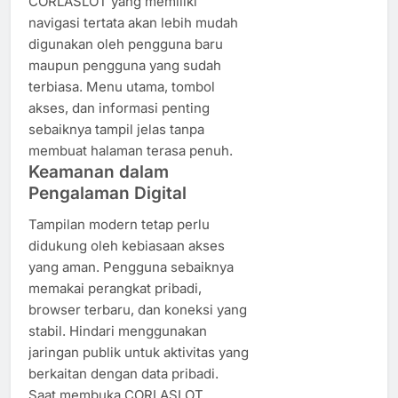
CORLASLOT yang memiliki
navigasi tertata akan lebih mudah
digunakan oleh pengguna baru
maupun pengguna yang sudah
terbiasa. Menu utama, tombol
akses, dan informasi penting
sebaiknya tampil jelas tanpa
membuat halaman terasa penuh.
Keamanan dalam
Pengalaman Digital
Tampilan modern tetap perlu
didukung oleh kebiasaan akses
yang aman. Pengguna sebaiknya
memakai perangkat pribadi,
browser terbaru, dan koneksi yang
stabil. Hindari menggunakan
jaringan publik untuk aktivitas yang
berkaitan dengan data pribadi.
Saat membuka CORLASLOT,