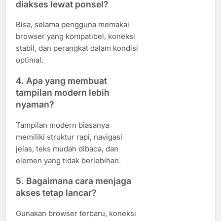
diakses lewat ponsel?
Bisa, selama pengguna memakai
browser yang kompatibel, koneksi
stabil, dan perangkat dalam kondisi
optimal.
4. Apa yang membuat
tampilan modern lebih
nyaman?
Tampilan modern biasanya
memiliki struktur rapi, navigasi
jelas, teks mudah dibaca, dan
elemen yang tidak berlebihan.
5. Bagaimana cara menjaga
akses tetap lancar?
Gunakan browser terbaru, koneksi