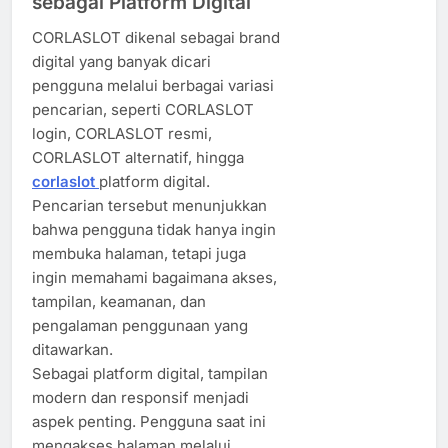
sebagai Platform Digital
CORLASLOT dikenal sebagai brand
digital yang banyak dicari
pengguna melalui berbagai variasi
pencarian, seperti CORLASLOT
login, CORLASLOT resmi,
CORLASLOT alternatif, hingga
corlaslot
platform digital.
Pencarian tersebut menunjukkan
bahwa pengguna tidak hanya ingin
membuka halaman, tetapi juga
ingin memahami bagaimana akses,
tampilan, keamanan, dan
pengalaman penggunaan yang
ditawarkan.
Sebagai platform digital, tampilan
modern dan responsif menjadi
aspek penting. Pengguna saat ini
mengakses halaman melalui