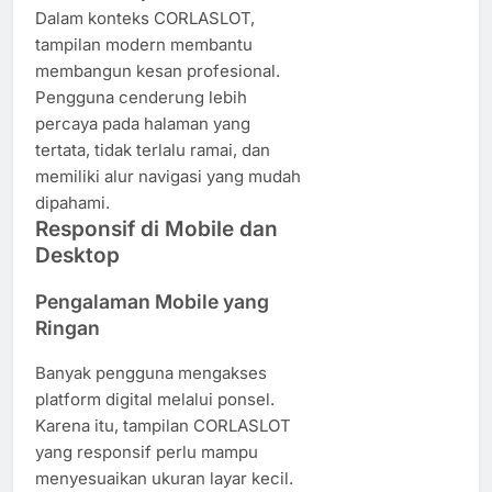
Dalam konteks CORLASLOT,
tampilan modern membantu
membangun kesan profesional.
Pengguna cenderung lebih
percaya pada halaman yang
tertata, tidak terlalu ramai, dan
memiliki alur navigasi yang mudah
dipahami.
Responsif di Mobile dan
Desktop
Pengalaman Mobile yang
Ringan
Banyak pengguna mengakses
platform digital melalui ponsel.
Karena itu, tampilan CORLASLOT
yang responsif perlu mampu
menyesuaikan ukuran layar kecil.