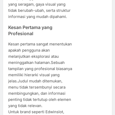
yang seragam, gaya visual yang
tidak berubah-ubah, serta struktur
informasi yang mudah dipahami.
Kesan Pertama yang
Profesional
Kesan pertama sangat menentukan
apakah pengguna akan
melanjutkan eksplorasi atau
meninggalkan halaman.Sebuah
tampilan yang profesional biasanya
memiliki hierarki visual yang
jelas.Judul mudah ditemukan,
menu tidak tersembunyi secara
membingungkan, dan informasi
penting tidak tertutup oleh elemen
yang tidak relevan.
Untuk brand seperti Edwinslot,