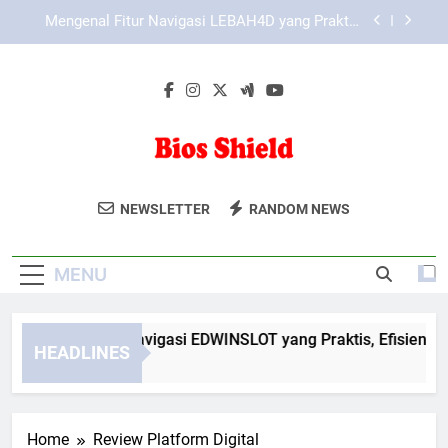
Skip
Panduan Mengakses EDWINSLOT melalui
to
Browser Desktop dan Mobile
content
Panduan Mengakses LEBAH4D melalui Browser
Desktop dan Mobile
Mengenal Fitur Navigasi EDWINSLOT yang
Praktis, Efisien, dan Mudah Dipahami
Mengenal Fitur Navigasi LEBAH4D yang Praktis
dan Efisien untuk Pengguna
Bios Shield
Lindungi Data Anda Dengan Layanan
Panduan Mengakses EDWINSLOT melalui
NEWSLETTER
RANDOM NEWS
Browser Desktop dan Mobile
Keamanan Digital Dari Bios Shield.
Panduan Mengakses LEBAH4D melalui Browser
Solusi Aman Untuk Era Digital.
Desktop dan Mobile
MENU
engenal Fitur Navigasi EDWINSLOT yang Praktis, Efisien, da
HEADLINES
 Week Ago
Home
Review Platform Digital