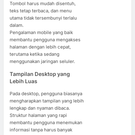
Tombol harus mudah disentuh,
teks tetap terbaca, dan menu
utama tidak tersembunyi terlalu
dalam.
Pengalaman mobile yang baik
membantu pengguna mengakses
halaman dengan lebih cepat,
terutama ketika sedang
menggunakan jaringan seluler.
Tampilan Desktop yang
Lebih Luas
Pada desktop, pengguna biasanya
mengharapkan tampilan yang lebih
lengkap dan nyaman dibaca.
Struktur halaman yang rapi
membantu pengguna menemukan
informasi tanpa harus banyak