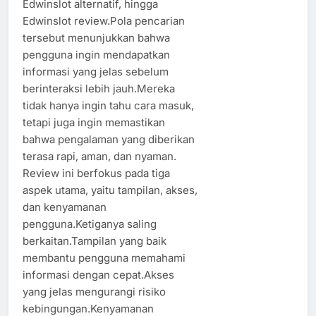
Edwinslot alternatif, hingga
Edwinslot review.Pola pencarian
tersebut menunjukkan bahwa
pengguna ingin mendapatkan
informasi yang jelas sebelum
berinteraksi lebih jauh.Mereka
tidak hanya ingin tahu cara masuk,
tetapi juga ingin memastikan
bahwa pengalaman yang diberikan
terasa rapi, aman, dan nyaman.
Review ini berfokus pada tiga
aspek utama, yaitu tampilan, akses,
dan kenyamanan
pengguna.Ketiganya saling
berkaitan.Tampilan yang baik
membantu pengguna memahami
informasi dengan cepat.Akses
yang jelas mengurangi risiko
kebingungan.Kenyamanan