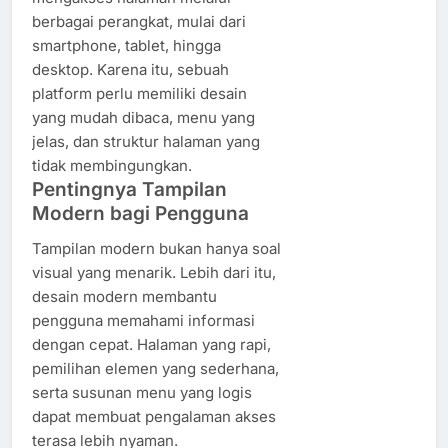
berbagai perangkat, mulai dari
smartphone, tablet, hingga
desktop. Karena itu, sebuah
platform perlu memiliki desain
yang mudah dibaca, menu yang
jelas, dan struktur halaman yang
tidak membingungkan.
Pentingnya Tampilan
Modern bagi Pengguna
Tampilan modern bukan hanya soal
visual yang menarik. Lebih dari itu,
desain modern membantu
pengguna memahami informasi
dengan cepat. Halaman yang rapi,
pemilihan elemen yang sederhana,
serta susunan menu yang logis
dapat membuat pengalaman akses
terasa lebih nyaman.