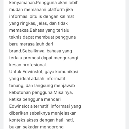
kenyamanan.Pengguna akan lebih
mudah memahami platform jika
informasi ditulis dengan kalimat
yang ringkas, jelas, dan tidak
memaksa.Bahasa yang terlalu
teknis dapat membuat pengguna
baru merasa jauh dari
brand.Sebaliknya, bahasa yang
terlalu promosi dapat mengurangi
kesan profesional.
Untuk Edwinslot, gaya komunikasi
yang ideal adalah informatif,
tenang, dan langsung menjawab
kebutuhan pengguna.Misalnya,
ketika pengguna mencari
Edwinslot alternatif, informasi yang
diberikan sebaiknya menjelaskan
konteks akses dengan hati-hati,
bukan sekadar mendorong