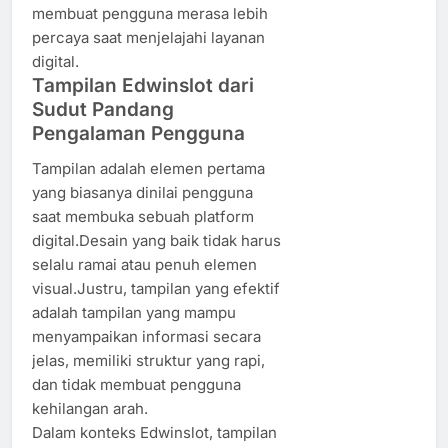
membuat pengguna merasa lebih
percaya saat menjelajahi layanan
digital.
Tampilan Edwinslot dari
Sudut Pandang
Pengalaman Pengguna
Tampilan adalah elemen pertama
yang biasanya dinilai pengguna
saat membuka sebuah platform
digital.Desain yang baik tidak harus
selalu ramai atau penuh elemen
visual.Justru, tampilan yang efektif
adalah tampilan yang mampu
menyampaikan informasi secara
jelas, memiliki struktur yang rapi,
dan tidak membuat pengguna
kehilangan arah.
Dalam konteks Edwinslot, tampilan