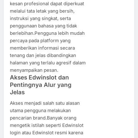
kesan profesional dapat diperkuat
melalui tata letak yang bersih,
instruksi yang singkat, serta
penggunaan bahasa yang tidak
berlebihan.Pengguna lebih mudah
percaya pada platform yang
memberikan informasi secara
tenang dan jelas dibandingkan
halaman yang terlalu agresif dalam
menyampaikan pesan.
Akses Edwinslot dan
Pentingnya Alur yang
Jelas
Akses menjadi salah satu alasan
utama pengguna melakukan
pencarian brand.Banyak orang
mengetik istilah seperti Edwinslot
login atau Edwinslot resmi karena