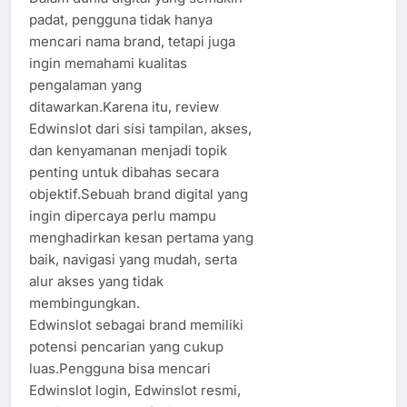
padat, pengguna tidak hanya
mencari nama brand, tetapi juga
ingin memahami kualitas
pengalaman yang
ditawarkan.Karena itu, review
Edwinslot dari sisi tampilan, akses,
dan kenyamanan menjadi topik
penting untuk dibahas secara
objektif.Sebuah brand digital yang
ingin dipercaya perlu mampu
menghadirkan kesan pertama yang
baik, navigasi yang mudah, serta
alur akses yang tidak
membingungkan.
Edwinslot sebagai brand memiliki
potensi pencarian yang cukup
luas.Pengguna bisa mencari
Edwinslot login, Edwinslot resmi,