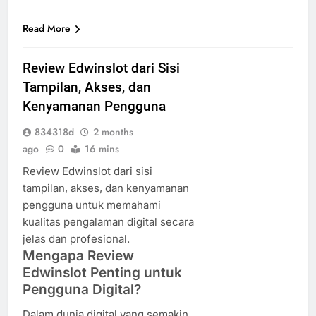
Read More
Review Edwinslot dari Sisi
Tampilan, Akses, dan
Kenyamanan Pengguna
834318d
2 months
ago
0
16 mins
Review Edwinslot dari sisi
tampilan, akses, dan kenyamanan
pengguna untuk memahami
kualitas pengalaman digital secara
jelas dan profesional.
Mengapa Review
Edwinslot Penting untuk
Pengguna Digital?
Dalam dunia digital yang semakin