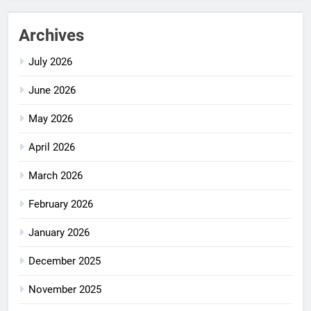
Archives
July 2026
June 2026
May 2026
April 2026
March 2026
February 2026
January 2026
December 2025
November 2025