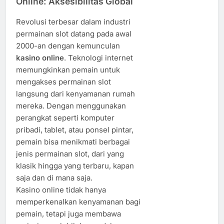
Online: Aksesibilitas Global
Revolusi terbesar dalam industri
permainan slot datang pada awal
2000-an dengan kemunculan
kasino online
. Teknologi internet
memungkinkan pemain untuk
mengakses permainan slot
langsung dari kenyamanan rumah
mereka. Dengan menggunakan
perangkat seperti komputer
pribadi, tablet, atau ponsel pintar,
pemain bisa menikmati berbagai
jenis permainan slot, dari yang
klasik hingga yang terbaru, kapan
saja dan di mana saja.
Kasino online tidak hanya
memperkenalkan kenyamanan bagi
pemain, tetapi juga membawa