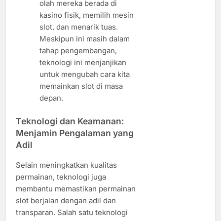
olah mereka berada di
kasino fisik, memilih mesin
slot, dan menarik tuas.
Meskipun ini masih dalam
tahap pengembangan,
teknologi ini menjanjikan
untuk mengubah cara kita
memainkan slot di masa
depan.
Teknologi dan Keamanan:
Menjamin Pengalaman yang
Adil
Selain meningkatkan kualitas
permainan, teknologi juga
membantu memastikan permainan
slot berjalan dengan adil dan
transparan. Salah satu teknologi