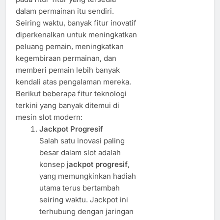
dalam permainan itu sendiri.
Seiring waktu, banyak fitur inovatif
diperkenalkan untuk meningkatkan
peluang pemain, meningkatkan
kegembiraan permainan, dan
memberi pemain lebih banyak
kendali atas pengalaman mereka.
Berikut beberapa fitur teknologi
terkini yang banyak ditemui di
mesin slot modern:
Jackpot Progresif
Salah satu inovasi paling
besar dalam slot adalah
konsep
jackpot progresif
,
yang memungkinkan hadiah
utama terus bertambah
seiring waktu. Jackpot ini
terhubung dengan jaringan