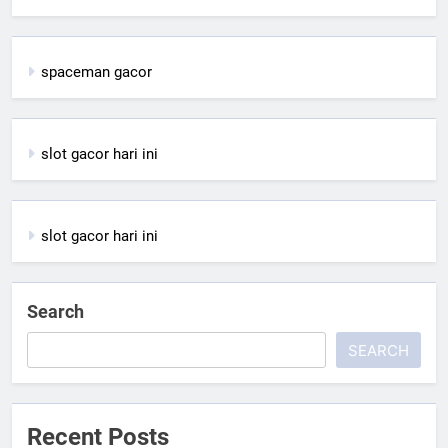
spaceman gacor
slot gacor hari ini
slot gacor hari ini
Search
SEARCH
Recent Posts