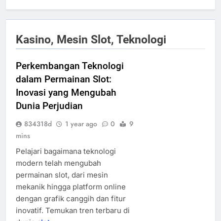
Kasino, Mesin Slot, Teknologi
Perkembangan Teknologi
dalam Permainan Slot:
Inovasi yang Mengubah
Dunia Perjudian
834318d
1 year ago
0
9
mins
Pelajari bagaimana teknologi
modern telah mengubah
permainan slot, dari mesin
mekanik hingga platform online
dengan grafik canggih dan fitur
inovatif. Temukan tren terbaru di