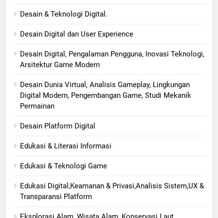
Desain & Teknologi Digital.
Desain Digital dan User Experience
Desain Digital, Pengalaman Pengguna, Inovasi Teknologi,
Arsitektur Game Modern
Desain Dunia Virtual, Analisis Gameplay, Lingkungan
Digital Modern, Pengembangan Game, Studi Mekanik
Permainan
Desain Platform Digital
Edukasi & Literasi Informasi
Edukasi & Teknologi Game
Edukasi Digital,Keamanan & Privasi,Analisis Sistem,UX &
Transparansi Platform
Eksplorasi Alam, Wisata Alam, Konservasi Laut,