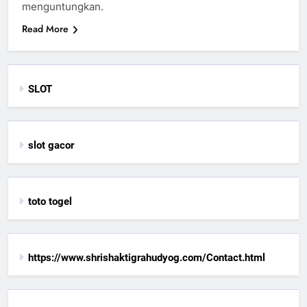
menguntungkan.
Read More
SLOT
slot gacor
toto togel
https://www.shrishaktigrahudyog.com/Contact.html