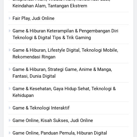
Keindahan Alam, Tantangan Ekstrem
Fair Play, Judi Online
Game & Hiburan Keterampilan & Pengembangan Diri
Teknologi & Digital Tips & Trik Gaming
Game & Hiburan, Lifestyle Digital, Teknologi Mobile,
Rekomendasi Ringan
Game & Hiburan, Strategi Game, Anime & Manga,
Fantasi, Dunia Digital
Game & Kesehatan, Gaya Hidup Sehat, Teknologi &
Kehidupan
Game & Teknologi Interaktif
Game Online, Kisah Sukses, Judi Online
Game Online, Panduan Pemula, Hiburan Digital