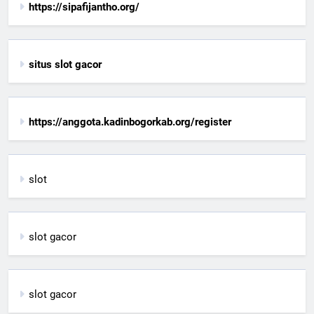
https://sipafijantho.org/
situs slot gacor
https://anggota.kadinbogorkab.org/register
slot
slot gacor
slot gacor