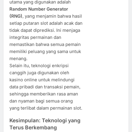
utama yang digunakan adalah
Random Number Generator
(RNG)
, yang menjamin bahwa hasil
setiap putaran slot adalah acak dan
tidak dapat diprediksi. Ini menjaga
integritas permainan dan
memastikan bahwa semua pemain
memiliki peluang yang sama untuk
menang.
Selain itu, teknologi enkripsi
canggih juga digunakan oleh
kasino online untuk melindungi
data pribadi dan transaksi pemain,
sehingga memberikan rasa aman
dan nyaman bagi semua orang
yang terlibat dalam permainan slot.
Kesimpulan: Teknologi yang
Terus Berkembang