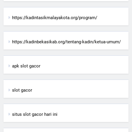
https://kadintasikmalayakota.org/program/
https://kadinbekasikab.org/tentang-kadin/ketua-umum/
apk slot gacor
slot gacor
situs slot gacor hari ini