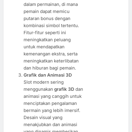
dalam permainan, di mana
pemain dapat memicu
putaran bonus dengan
kombinasi simbol tertentu.
Fitur-fitur seperti ini
meningkatkan peluang
untuk mendapatkan
kemenangan ekstra, serta
meningkatkan keterlibatan
dan hiburan bagi pemain.
Grafik dan Animasi 3D
Slot modern sering
menggunakan
grafik 3D
dan
animasi yang canggih untuk
menciptakan pengalaman
bermain yang lebih imersif.
Desain visual yang
menakjubkan dan animasi
yang dinamis memberikan