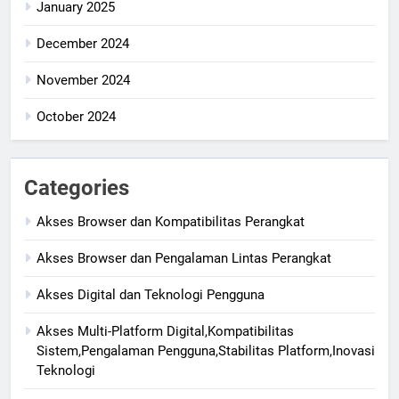
January 2025
December 2024
November 2024
October 2024
Categories
Akses Browser dan Kompatibilitas Perangkat
Akses Browser dan Pengalaman Lintas Perangkat
Akses Digital dan Teknologi Pengguna
Akses Multi-Platform Digital,Kompatibilitas
Sistem,Pengalaman Pengguna,Stabilitas Platform,Inovasi
Teknologi