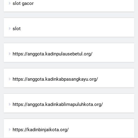
slot gacor
slot
https://anggota.kadinpulausebetul.org/
https://anggota.kadinkabpasangkayu.org/
https://anggota.kadinkablimapuluhkota.org/
https://kadinbinjaikota.org/