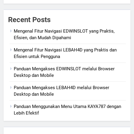
Recent Posts
Mengenal Fitur Navigasi EDWINSLOT yang Praktis,
Efisien, dan Mudah Dipahami
Mengenal Fitur Navigasi LEBAH4D yang Praktis dan
Efisien untuk Pengguna
Panduan Mengakses EDWINSLOT melalui Browser
Desktop dan Mobile
Panduan Mengakses LEBAH4D melalui Browser
Desktop dan Mobile
Panduan Menggunakan Menu Utama KAYA787 dengan
Lebih Efektif