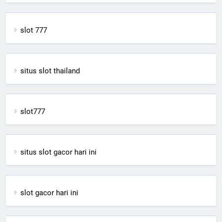
slot 777
situs slot thailand
slot777
situs slot gacor hari ini
slot gacor hari ini