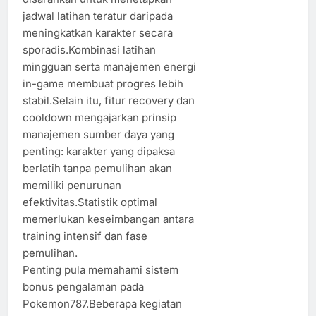
jadwal latihan teratur daripada
meningkatkan karakter secara
sporadis.Kombinasi latihan
mingguan serta manajemen energi
in-game membuat progres lebih
stabil.Selain itu, fitur recovery dan
cooldown mengajarkan prinsip
manajemen sumber daya yang
penting: karakter yang dipaksa
berlatih tanpa pemulihan akan
memiliki penurunan
efektivitas.Statistik optimal
memerlukan keseimbangan antara
training intensif dan fase
pemulihan.
Penting pula memahami sistem
bonus pengalaman pada
Pokemon787.Beberapa kegiatan