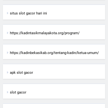
situs slot gacor hari ini
https://kadintasikmalayakota.org/program/
https://kadinbekasikab.org/tentang-kadin/ketua-umum/
apk slot gacor
slot gacor