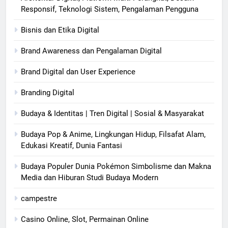
Responsif, Teknologi Sistem, Pengalaman Pengguna
Bisnis dan Etika Digital
Brand Awareness dan Pengalaman Digital
Brand Digital dan User Experience
Branding Digital
Budaya & Identitas | Tren Digital | Sosial & Masyarakat
Budaya Pop & Anime, Lingkungan Hidup, Filsafat Alam,
Edukasi Kreatif, Dunia Fantasi
Budaya Populer Dunia Pokémon Simbolisme dan Makna
Media dan Hiburan Studi Budaya Modern
campestre
Casino Online, Slot, Permainan Online