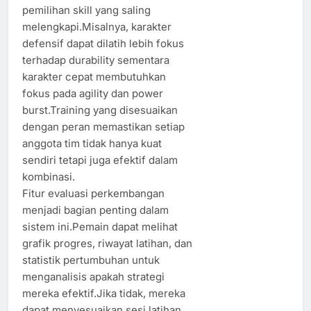
pemilihan skill yang saling
melengkapi.Misalnya, karakter
defensif dapat dilatih lebih fokus
terhadap durability sementara
karakter cepat membutuhkan
fokus pada agility dan power
burst.Training yang disesuaikan
dengan peran memastikan setiap
anggota tim tidak hanya kuat
sendiri tetapi juga efektif dalam
kombinasi.
Fitur evaluasi perkembangan
menjadi bagian penting dalam
sistem ini.Pemain dapat melihat
grafik progres, riwayat latihan, dan
statistik pertumbuhan untuk
menganalisis apakah strategi
mereka efektif.Jika tidak, mereka
dapat menyesuaikan sesi latihan,