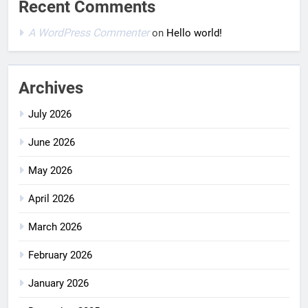
Recent Comments
A WordPress Commenter
on
Hello world!
Archives
July 2026
June 2026
May 2026
April 2026
March 2026
February 2026
January 2026