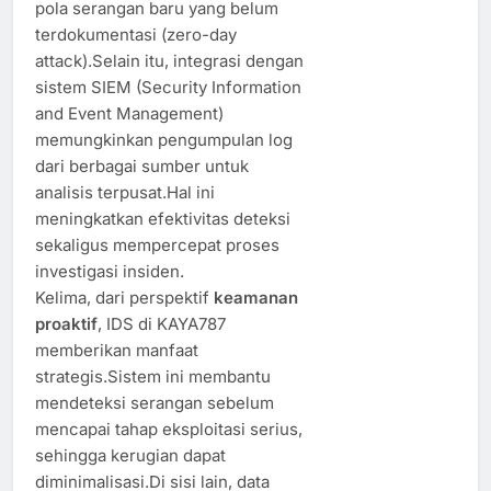
pola serangan baru yang belum
terdokumentasi (zero-day
attack).Selain itu, integrasi dengan
sistem SIEM (Security Information
and Event Management)
memungkinkan pengumpulan log
dari berbagai sumber untuk
analisis terpusat.Hal ini
meningkatkan efektivitas deteksi
sekaligus mempercepat proses
investigasi insiden.
Kelima, dari perspektif
keamanan
proaktif
, IDS di KAYA787
memberikan manfaat
strategis.Sistem ini membantu
mendeteksi serangan sebelum
mencapai tahap eksploitasi serius,
sehingga kerugian dapat
diminimalisasi.Di sisi lain, data