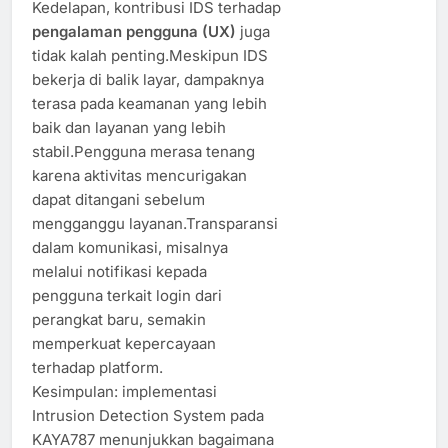
Kedelapan, kontribusi IDS terhadap
pengalaman pengguna (UX)
juga
tidak kalah penting.Meskipun IDS
bekerja di balik layar, dampaknya
terasa pada keamanan yang lebih
baik dan layanan yang lebih
stabil.Pengguna merasa tenang
karena aktivitas mencurigakan
dapat ditangani sebelum
mengganggu layanan.Transparansi
dalam komunikasi, misalnya
melalui notifikasi kepada
pengguna terkait login dari
perangkat baru, semakin
memperkuat kepercayaan
terhadap platform.
Kesimpulan: implementasi
Intrusion Detection System pada
KAYA787 menunjukkan bagaimana