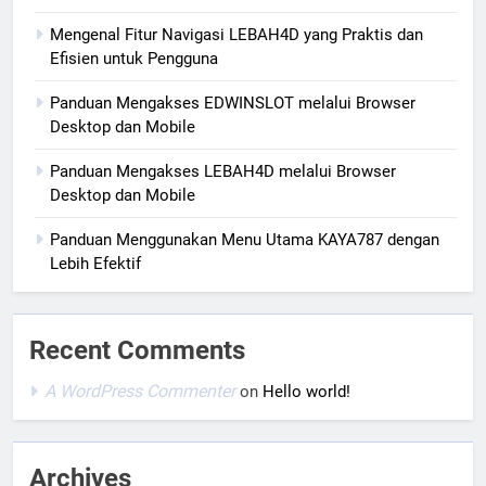
Mengenal Fitur Navigasi LEBAH4D yang Praktis dan
Efisien untuk Pengguna
Panduan Mengakses EDWINSLOT melalui Browser
Desktop dan Mobile
Panduan Mengakses LEBAH4D melalui Browser
Desktop dan Mobile
Panduan Menggunakan Menu Utama KAYA787 dengan
Lebih Efektif
Recent Comments
A WordPress Commenter
on
Hello world!
Archives