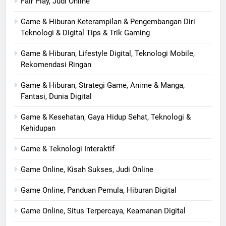
Fair Play, Judi Online
Game & Hiburan Keterampilan & Pengembangan Diri
Teknologi & Digital Tips & Trik Gaming
Game & Hiburan, Lifestyle Digital, Teknologi Mobile,
Rekomendasi Ringan
Game & Hiburan, Strategi Game, Anime & Manga,
Fantasi, Dunia Digital
Game & Kesehatan, Gaya Hidup Sehat, Teknologi &
Kehidupan
Game & Teknologi Interaktif
Game Online, Kisah Sukses, Judi Online
Game Online, Panduan Pemula, Hiburan Digital
Game Online, Situs Terpercaya, Keamanan Digital