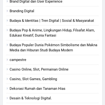
Brand Digital dan User Experience
Branding Digital
Budaya & Identitas | Tren Digital | Sosial & Masyarakat
Budaya Pop & Anime, Lingkungan Hidup, Filsafat Alam,
Edukasi Kreatif, Dunia Fantasi
Budaya Populer Dunia Pokémon Simbolisme dan Makna
Media dan Hiburan Studi Budaya Modern
campestre
Casino Online, Slot, Permainan Online
Casino, Slot Games, Gambling
Dekorasi Rumah dan Tanaman Hias
Desain & Teknologi Digital.