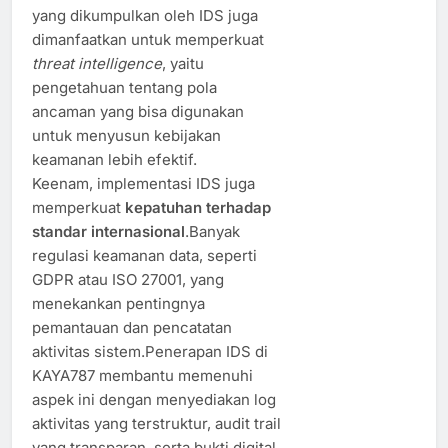
yang dikumpulkan oleh IDS juga
dimanfaatkan untuk memperkuat
threat intelligence
, yaitu
pengetahuan tentang pola
ancaman yang bisa digunakan
untuk menyusun kebijakan
keamanan lebih efektif.
Keenam, implementasi IDS juga
memperkuat
kepatuhan terhadap
standar internasional
.Banyak
regulasi keamanan data, seperti
GDPR atau ISO 27001, yang
menekankan pentingnya
pemantauan dan pencatatan
aktivitas sistem.Penerapan IDS di
KAYA787 membantu memenuhi
aspek ini dengan menyediakan log
aktivitas yang terstruktur, audit trail
yang transparan, serta bukti digital