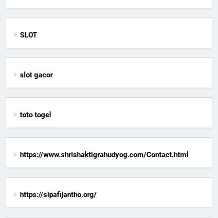
SLOT
slot gacor
toto togel
https://www.shrishaktigrahudyog.com/Contact.html
https://sipafijantho.org/