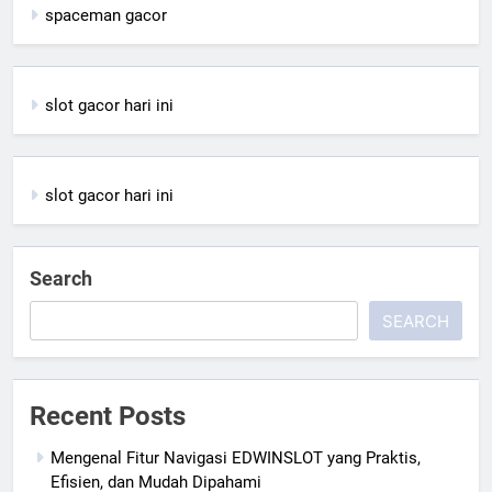
spaceman gacor
slot gacor hari ini
slot gacor hari ini
Search
SEARCH
Recent Posts
Mengenal Fitur Navigasi EDWINSLOT yang Praktis,
Efisien, dan Mudah Dipahami