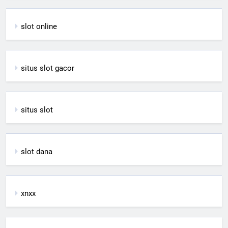
slot online
situs slot gacor
situs slot
slot dana
xnxx