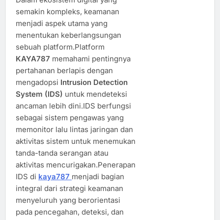
semakin kompleks, keamanan
menjadi aspek utama yang
menentukan keberlangsungan
sebuah platform.Platform
KAYA787
memahami pentingnya
pertahanan berlapis dengan
mengadopsi
Intrusion Detection
System (IDS)
untuk mendeteksi
ancaman lebih dini.IDS berfungsi
sebagai sistem pengawas yang
memonitor lalu lintas jaringan dan
aktivitas sistem untuk menemukan
tanda-tanda serangan atau
aktivitas mencurigakan.Penerapan
IDS di
kaya787
menjadi bagian
integral dari strategi keamanan
menyeluruh yang berorientasi
pada pencegahan, deteksi, dan