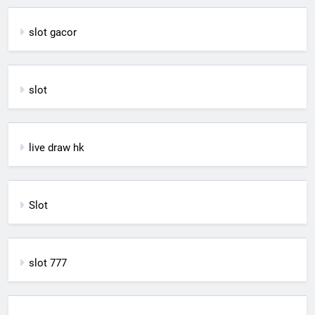
slot gacor
slot
live draw hk
Slot
slot 777