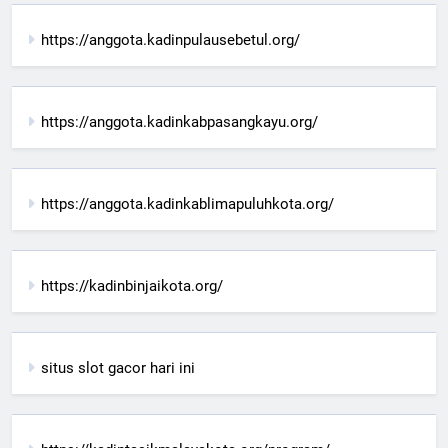
https://anggota.kadinpulausebetul.org/
https://anggota.kadinkabpasangkayu.org/
https://anggota.kadinkablimapuluhkota.org/
https://kadinbinjaikota.org/
situs slot gacor hari ini