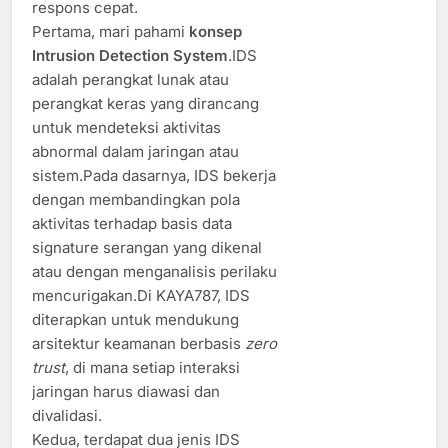
respons cepat.
Pertama, mari pahami
konsep
Intrusion Detection System
.IDS
adalah perangkat lunak atau
perangkat keras yang dirancang
untuk mendeteksi aktivitas
abnormal dalam jaringan atau
sistem.Pada dasarnya, IDS bekerja
dengan membandingkan pola
aktivitas terhadap basis data
signature serangan yang dikenal
atau dengan menganalisis perilaku
mencurigakan.Di KAYA787, IDS
diterapkan untuk mendukung
arsitektur keamanan berbasis
zero
trust
, di mana setiap interaksi
jaringan harus diawasi dan
divalidasi.
Kedua, terdapat dua jenis IDS