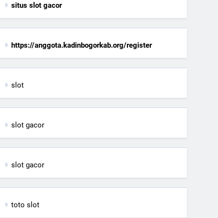
situs slot gacor
https://anggota.kadinbogorkab.org/register
slot
slot gacor
slot gacor
toto slot