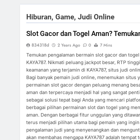
Hiburan, Game, Judi Online
Slot Gacor dan Togel Aman? Temuka
834318d
2 Years Ago
0
7 Mins
Temukan pengalaman bermain slot gacor dan togel
KAYA787. Nikmati peluang jackpot besar, RTP tinggi
keamanan yang terjamin di KAYA787, situs judi onli
Bagi banyak pemain judi online, menemukan situs
permainan slot gacor dengan peluang menang besa
aman dan terpercaya menjadi hal yang sangat pent
sebagai solusi tepat bagi Anda yang mencari platf
berbagai pilihan permainan slot dan togel yang me
aman. Dengan berbagai fitur unggulan yang ditawa
terus menjadi pilihan utama bagi pemain yang ingi
pengalaman judi yang menyenangkan dan menguntun
akan membahas mengapa KAYA787 adalah tempat te