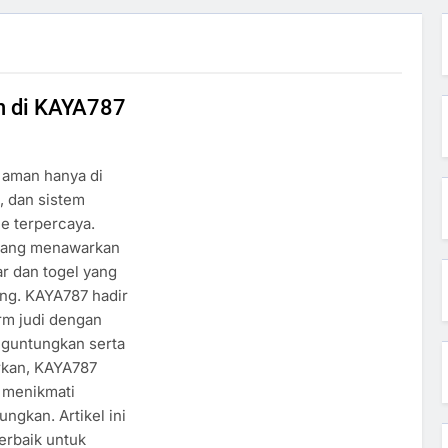
n di KAYA787
 aman hanya di
, dan sistem
ne terpercaya.
 yang menawarkan
r dan togel yang
ing. KAYA787 hadir
orm judi dengan
nguntungkan serta
rkan, KAYA787
n menikmati
gkan. Artikel ini
rbaik untuk