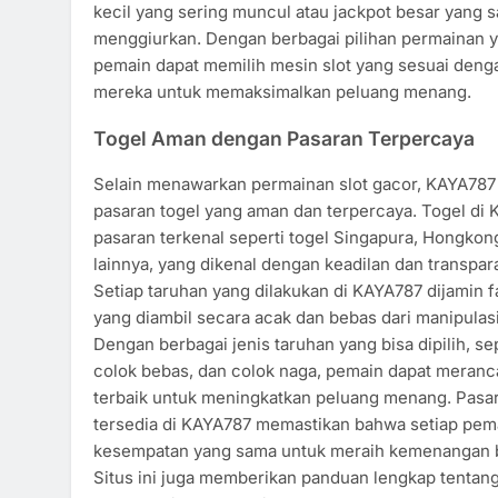
kecil yang sering muncul atau jackpot besar yang 
menggiurkan. Dengan berbagai pilihan permainan y
pemain dapat memilih mesin slot yang sesuai deng
mereka untuk memaksimalkan peluang menang.
Togel Aman dengan Pasaran Terpercaya
Selain menawarkan permainan slot gacor, KAYA787
pasaran togel yang aman dan terpercaya. Togel d
pasaran terkenal seperti togel Singapura, Hongkong
lainnya, yang dikenal dengan keadilan dan transpara
Setiap taruhan yang dilakukan di KAYA787 dijamin fa
yang diambil secara acak dan bebas dari manipulasi
Dengan berbagai jenis taruhan yang bisa dipilih, sep
colok bebas, dan colok naga, pemain dapat meranc
terbaik untuk meningkatkan peluang menang. Pasar
tersedia di KAYA787 memastikan bahwa setiap pema
kesempatan yang sama untuk meraih kemenangan 
Situs ini juga memberikan panduan lengkap tentan