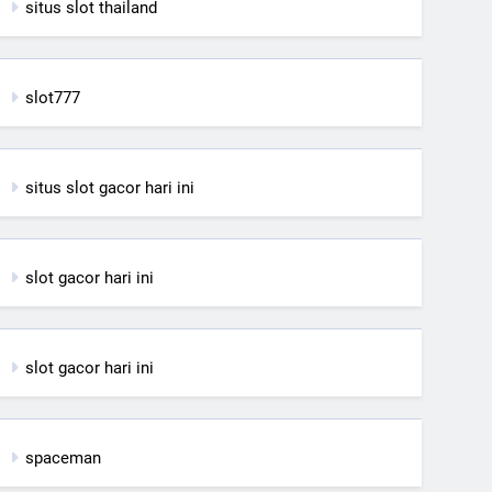
situs slot thailand
slot777
situs slot gacor hari ini
slot gacor hari ini
slot gacor hari ini
spaceman