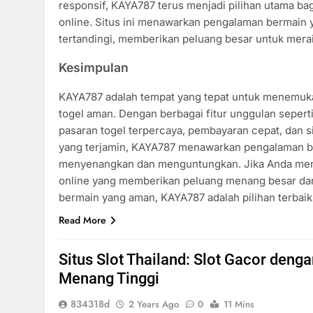
responsif, KAYA787 terus menjadi pilihan utama bag
online. Situs ini menawarkan pengalaman bermain 
tertandingi, memberikan peluang besar untuk merai
Kesimpulan
KAYA787 adalah tempat yang tepat untuk menemuka
togel aman. Dengan berbagai fitur unggulan seperti
pasaran togel terpercaya, pembayaran cepat, dan 
yang terjamin, KAYA787 menawarkan pengalaman b
menyenangkan dan menguntungkan. Jika Anda menca
online yang memberikan peluang menang besar d
bermain yang aman, KAYA787 adalah pilihan terbaik
Read More
Situs Slot Thailand: Slot Gacor deng
Menang Tinggi
834318d
2 Years Ago
0
11 Mins