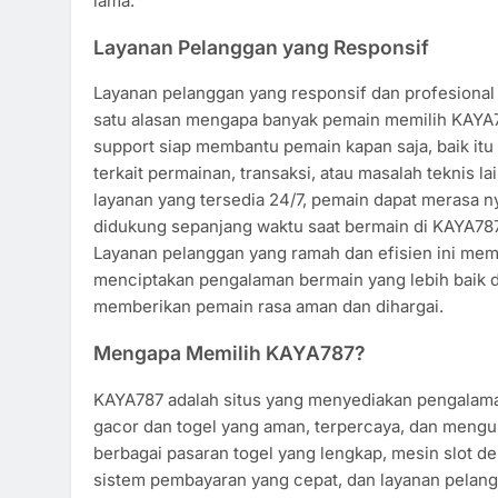
lama.
Layanan Pelanggan yang Responsif
Layanan pelanggan yang responsif dan profesional 
satu alasan mengapa banyak pemain memilih KAYA
support siap membantu pemain kapan saja, baik itu
terkait permainan, transaksi, atau masalah teknis l
layanan yang tersedia 24/7, pemain dapat merasa 
didukung sepanjang waktu saat bermain di KAYA787
Layanan pelanggan yang ramah dan efisien ini me
menciptakan pengalaman bermain yang lebih baik d
memberikan pemain rasa aman dan dihargai.
Mengapa Memilih KAYA787?
KAYA787 adalah situs yang menyediakan pengalama
gacor dan togel yang aman, terpercaya, dan meng
berbagai pasaran togel yang lengkap, mesin slot de
sistem pembayaran yang cepat, dan layanan pelan