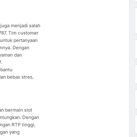
juga menjadi salah
787. Tim customer
 untuk pertanyaan
ainnya. Dengan
nyaman dan
.
mbantu
an bebas stres,
n bermain slot
untungkan. Dengan
ngan RTP tinggi,
ggan yang