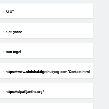
SLOT
slot gacor
toto togel
https://www.shrishaktigrahudyog.com/Contact.html
https://sipafijantho.org/