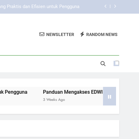
ng Praktis dan Efisien untuk Pengguna
melalui Browser Desktop dan Mobile
melalui Browser Desktop dan Mobile
NEWSLETTER
RANDOM NEWS
Praktis, Efisien, dan Mudah Dipahami
olusi Aman Untuk Era Digital.
ng Praktis dan Efisien untuk Pengguna
melalui Browser Desktop dan Mobile
melalui Browser Desktop dan Mobile
Panduan Mengakses EDWINSLOT melalui Browser Deskt
3 Weeks Ago