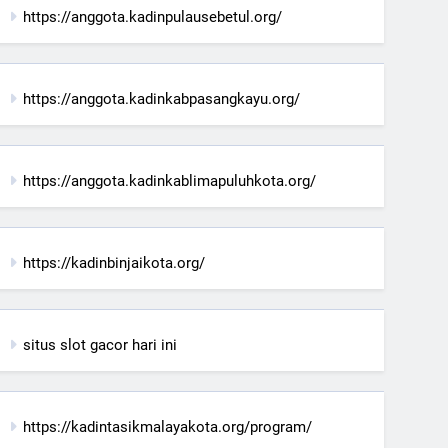
https://anggota.kadinpulausebetul.org/
https://anggota.kadinkabpasangkayu.org/
https://anggota.kadinkablimapuluhkota.org/
https://kadinbinjaikota.org/
situs slot gacor hari ini
https://kadintasikmalayakota.org/program/