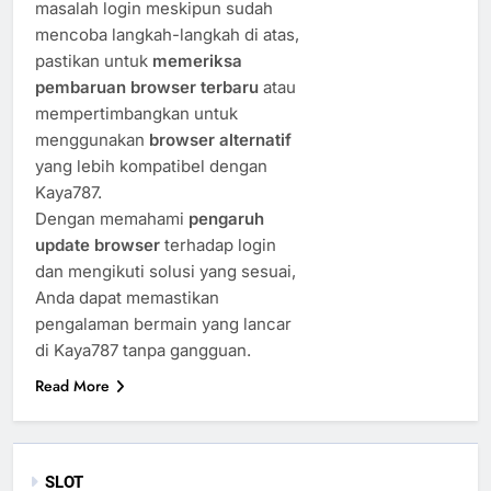
masalah login meskipun sudah
mencoba langkah-langkah di atas,
pastikan untuk
memeriksa
pembaruan browser terbaru
atau
mempertimbangkan untuk
menggunakan
browser alternatif
yang lebih kompatibel dengan
Kaya787.
Dengan memahami
pengaruh
update browser
terhadap login
dan mengikuti solusi yang sesuai,
Anda dapat memastikan
pengalaman bermain yang lancar
di Kaya787 tanpa gangguan.
Read More
SLOT