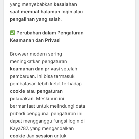
yang menyebabkan
kesalahan
saat memuat halaman login
atau
pengalihan yang salah
.
Perubahan dalam Pengaturan
Keamanan dan Privasi
Browser modern sering
meningkatkan pengaturan
keamanan dan privasi
setelah
pembaruan. Ini bisa termasuk
pembatasan lebih ketat terhadap
cookie
atau
pengaturan
pelacakan
. Meskipun ini
bermanfaat untuk melindungi data
pribadi pengguna, pengaturan ini
dapat mengganggu fungsi login di
Kaya787, yang mengandalkan
cookie
dan
session
untuk