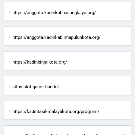
https://anggota.kadinkabpasangkayu.org/
https://anggota.kadinkablimapuluhkota.org/
https://kadinbinjaikota.org/
situs slot gacor hari ini
https://kadintasikmalayakota.org/program/