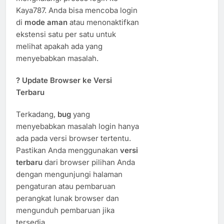
Kaya787. Anda bisa mencoba login
di
mode aman
atau menonaktifkan
ekstensi satu per satu untuk
melihat apakah ada yang
menyebabkan masalah.
?
Update Browser ke Versi
Terbaru
Terkadang,
bug
yang
menyebabkan masalah login hanya
ada pada versi browser tertentu.
Pastikan Anda menggunakan
versi
terbaru
dari browser pilihan Anda
dengan mengunjungi halaman
pengaturan atau pembaruan
perangkat lunak browser dan
mengunduh pembaruan jika
tersedia.