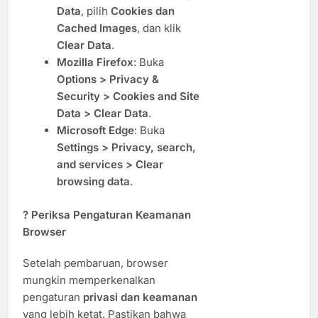
Data
, pilih
Cookies dan
Cached Images
, dan klik
Clear Data
.
Mozilla Firefox
: Buka
Options > Privacy &
Security > Cookies and Site
Data > Clear Data
.
Microsoft Edge
: Buka
Settings > Privacy, search,
and services > Clear
browsing data
.
?
Periksa Pengaturan Keamanan
Browser
Setelah pembaruan, browser
mungkin memperkenalkan
pengaturan
privasi dan keamanan
yang lebih ketat. Pastikan bahwa