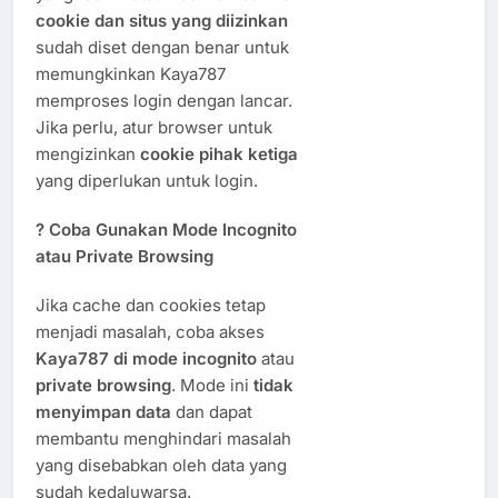
cookie dan situs yang diizinkan
sudah diset dengan benar untuk
memungkinkan Kaya787
memproses login dengan lancar.
Jika perlu, atur browser untuk
mengizinkan
cookie pihak ketiga
yang diperlukan untuk login.
?
Coba Gunakan Mode Incognito
atau Private Browsing
Jika cache dan cookies tetap
menjadi masalah, coba akses
Kaya787 di mode incognito
atau
private browsing
. Mode ini
tidak
menyimpan data
dan dapat
membantu menghindari masalah
yang disebabkan oleh data yang
sudah kedaluwarsa.