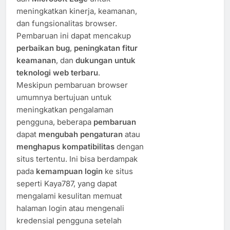
meningkatkan kinerja, keamanan,
dan fungsionalitas browser.
Pembaruan ini dapat mencakup
perbaikan bug
,
peningkatan fitur
keamanan
, dan
dukungan untuk
teknologi web terbaru
.
Meskipun pembaruan browser
umumnya bertujuan untuk
meningkatkan pengalaman
pengguna, beberapa
pembaruan
dapat
mengubah pengaturan
atau
menghapus kompatibilitas
dengan
situs tertentu. Ini bisa berdampak
pada
kemampuan login
ke situs
seperti Kaya787, yang dapat
mengalami kesulitan memuat
halaman login atau mengenali
kredensial pengguna setelah