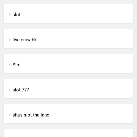
slot
live draw hk
Slot
slot 777
situs slot thailand