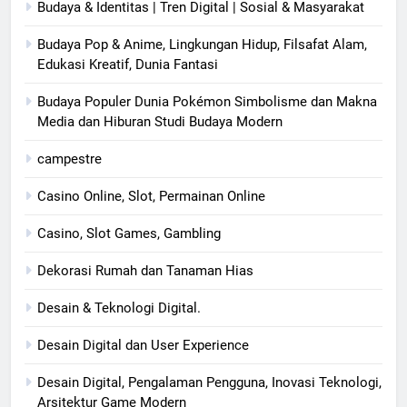
Budaya & Identitas | Tren Digital | Sosial & Masyarakat
Budaya Pop & Anime, Lingkungan Hidup, Filsafat Alam,
Edukasi Kreatif, Dunia Fantasi
Budaya Populer Dunia Pokémon Simbolisme dan Makna
Media dan Hiburan Studi Budaya Modern
campestre
Casino Online, Slot, Permainan Online
Casino, Slot Games, Gambling
Dekorasi Rumah dan Tanaman Hias
Desain & Teknologi Digital.
Desain Digital dan User Experience
Desain Digital, Pengalaman Pengguna, Inovasi Teknologi,
Arsitektur Game Modern