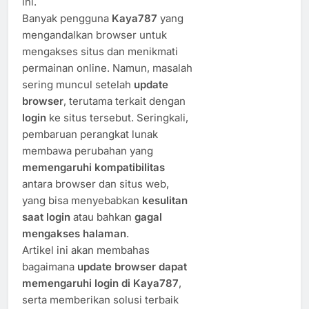
ini.
Banyak pengguna
Kaya787
yang
mengandalkan browser untuk
mengakses situs dan menikmati
permainan online. Namun, masalah
sering muncul setelah
update
browser
, terutama terkait dengan
login
ke situs tersebut. Seringkali,
pembaruan perangkat lunak
membawa perubahan yang
memengaruhi kompatibilitas
antara browser dan situs web,
yang bisa menyebabkan
kesulitan
saat login
atau bahkan
gagal
mengakses halaman
.
Artikel ini akan membahas
bagaimana
update browser dapat
memengaruhi login di Kaya787
,
serta memberikan solusi terbaik