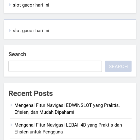
slot gacor hari ini
slot gacor hari ini
Search
SEARCH
Recent Posts
Mengenal Fitur Navigasi EDWINSLOT yang Praktis,
Efisien, dan Mudah Dipahami
Mengenal Fitur Navigasi LEBAH4D yang Praktis dan
Efisien untuk Pengguna