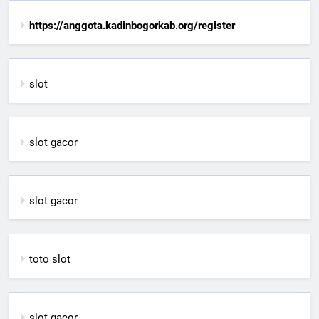
https://anggota.kadinbogorkab.org/register
slot
slot gacor
slot gacor
toto slot
slot gacor