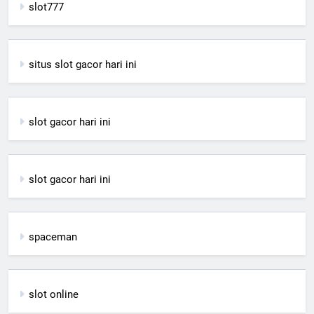
slot777
situs slot gacor hari ini
slot gacor hari ini
slot gacor hari ini
spaceman
slot online