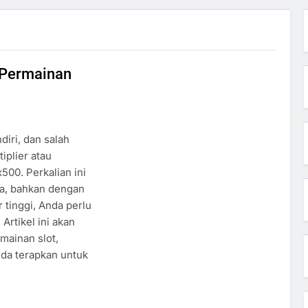
 Permainan
iri, dan salah
iplier atau
500. Perkalian ini
a, bahkan dengan
 tinggi, Anda perlu
Artikel ini akan
mainan slot,
nda terapkan untuk