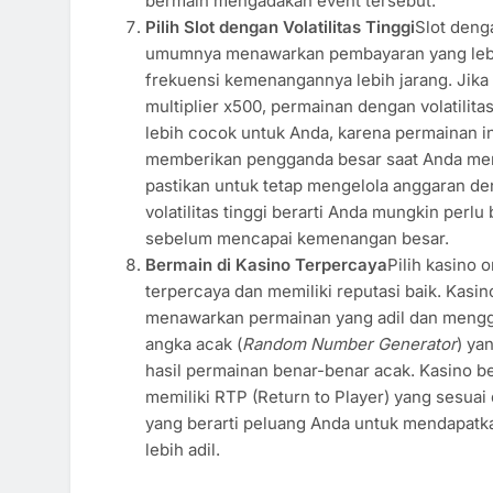
bermain mengadakan event tersebut.
Pilih Slot dengan Volatilitas Tinggi
Slot denga
umumnya menawarkan pembayaran yang leb
frekuensi kemenangannya lebih jarang. Jik
multiplier x500, permainan dengan volatilita
lebih cocok untuk Anda, karena permainan i
memberikan pengganda besar saat Anda me
pastikan untuk tetap mengelola anggaran de
volatilitas tinggi berarti Anda mungkin perl
sebelum mencapai kemenangan besar.
Bermain di Kasino Terpercaya
Pilih kasino 
terpercaya dan memiliki reputasi baik. Kasin
menawarkan permainan yang adil dan meng
angka acak (
Random Number Generator
) ya
hasil permainan benar-benar acak. Kasino be
memiliki RTP (Return to Player) yang sesuai
yang berarti peluang Anda untuk mendapatkan
lebih adil.