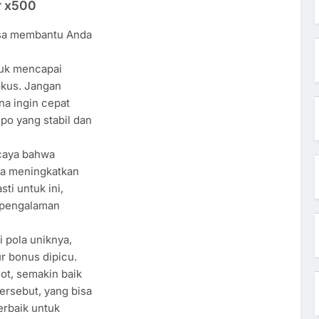
r x500
bisa membantu Anda
tuk mencapai
okus. Jangan
a ingin cepat
o yang stabil dan
caya bahwa
isa meningkatkan
ti untuk ini,
 pengalaman
i pola uniknya,
r bonus dipicu.
ot, semakin baik
rsebut, yang bisa
rbaik untuk