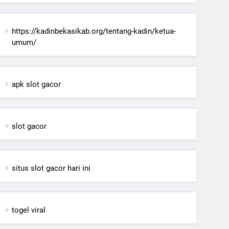
https://kadinbekasikab.org/tentang-kadin/ketua-
umum/
apk slot gacor
slot gacor
situs slot gacor hari ini
togel viral