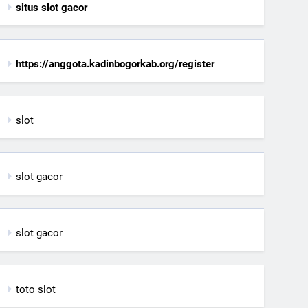
situs slot gacor
https://anggota.kadinbogorkab.org/register
slot
slot gacor
slot gacor
toto slot