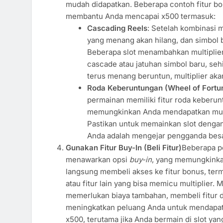
mudah didapatkan. Beberapa contoh fitur bo
membantu Anda mencapai x500 termasuk:
Cascading Reels
: Setelah kombinasi 
yang menang akan hilang, dan simbol b
Beberapa slot menambahkan multiplier
cascade atau jatuhan simbol baru, seh
terus menang beruntun, multiplier aka
Roda Keberuntungan (Wheel of Fortu
permainan memiliki fitur roda keberu
memungkinkan Anda mendapatkan multi
Pastikan untuk memainkan slot dengan f
Anda adalah mengejar pengganda besa
Gunakan Fitur Buy-In (Beli Fitur)
Beberapa p
menawarkan opsi
buy-in
, yang memungkinka
langsung membeli akses ke fitur bonus, ter
atau fitur lain yang bisa memicu multiplier. 
memerlukan biaya tambahan, membeli fitur 
meningkatkan peluang Anda untuk mendapatk
x500, terutama jika Anda bermain di slot yan