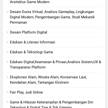
Arsitektur Game Modern
Desain Dunia Virtual, Analisis Gameplay, Lingkungan
Digital Modern, Pengembangan Game, Studi Mekanik
Permainan
Desain Platform Digital
Edukasi & Literasi Informasi
Edukasi & Teknologi Game
Edukasi Digital,Keamanan & Privasi,Analisis Sistem,UX &
Transparansi Platform
Eksplorasi Alam, Wisata Alam, Konservasi Laut,
Keindahan Alam, Tantangan Ekstrem
Fair Play, Judi Online
Game & Hiburan Keterampilan & Pengembangan Diri
Teknologi & Digital Tips & Trik Gaming