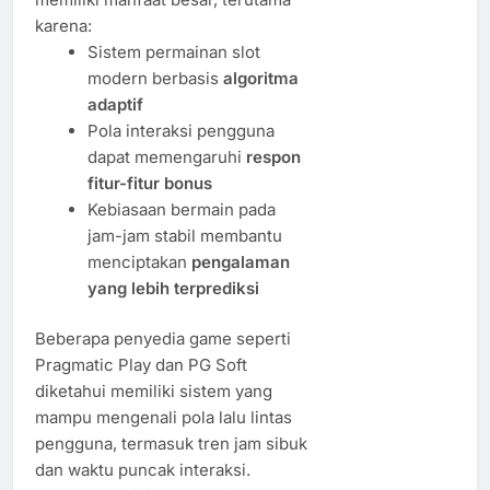
karena:
Sistem permainan slot
modern berbasis
algoritma
adaptif
Pola interaksi pengguna
dapat memengaruhi
respon
fitur-fitur bonus
Kebiasaan bermain pada
jam-jam stabil membantu
menciptakan
pengalaman
yang lebih terprediksi
Beberapa penyedia game seperti
Pragmatic Play dan PG Soft
diketahui memiliki sistem yang
mampu mengenali pola lalu lintas
pengguna, termasuk tren jam sibuk
dan waktu puncak interaksi.