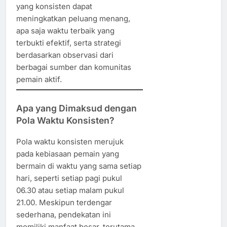
yang konsisten dapat
meningkatkan peluang menang,
apa saja waktu terbaik yang
terbukti efektif, serta strategi
berdasarkan observasi dari
berbagai sumber dan komunitas
pemain aktif.
Apa yang Dimaksud dengan
Pola Waktu Konsisten?
Pola waktu konsisten merujuk
pada kebiasaan pemain yang
bermain di waktu yang sama setiap
hari, seperti setiap pagi pukul
06.30 atau setiap malam pukul
21.00. Meskipun terdengar
sederhana, pendekatan ini
memiliki manfaat besar, terutama