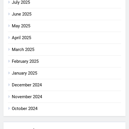
July 2025
June 2025
May 2025
April 2025
March 2025
February 2025
January 2025
December 2024
November 2024
October 2024