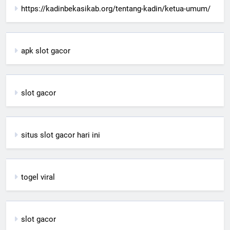
https://kadinbekasikab.org/tentang-kadin/ketua-umum/
apk slot gacor
slot gacor
situs slot gacor hari ini
togel viral
slot gacor