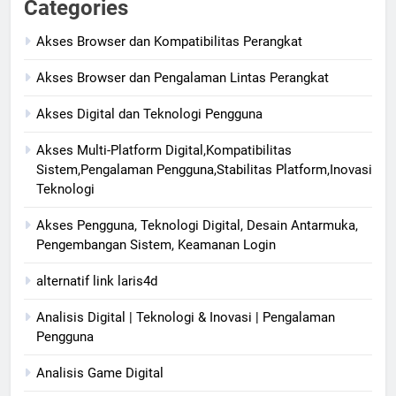
Categories
Akses Browser dan Kompatibilitas Perangkat
Akses Browser dan Pengalaman Lintas Perangkat
Akses Digital dan Teknologi Pengguna
Akses Multi-Platform Digital,Kompatibilitas
Sistem,Pengalaman Pengguna,Stabilitas Platform,Inovasi
Teknologi
Akses Pengguna, Teknologi Digital, Desain Antarmuka,
Pengembangan Sistem, Keamanan Login
alternatif link laris4d
Analisis Digital | Teknologi & Inovasi | Pengalaman
Pengguna
Analisis Game Digital