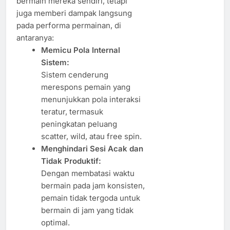
bermain mereka sendiri, tetapi
juga memberi dampak langsung
pada performa permainan, di
antaranya:
Memicu Pola Internal
Sistem:
Sistem cenderung
merespons pemain yang
menunjukkan pola interaksi
teratur, termasuk
peningkatan peluang
scatter, wild, atau free spin.
Menghindari Sesi Acak dan
Tidak Produktif:
Dengan membatasi waktu
bermain pada jam konsisten,
pemain tidak tergoda untuk
bermain di jam yang tidak
optimal.