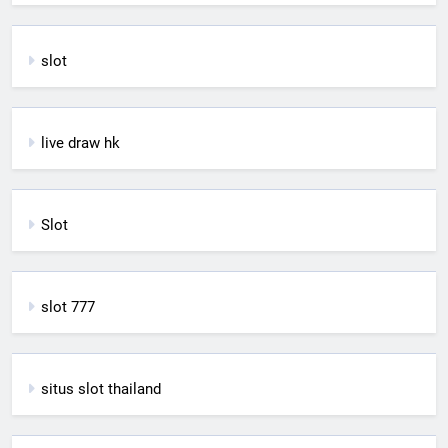
slot
live draw hk
Slot
slot 777
situs slot thailand