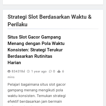
Strategi Slot Berdasarkan Waktu &
Perilaku
Situs Slot Gacor Gampang
Menang dengan Pola Waktu
Konsisten: Strategi Terukur
Berdasarkan Rutinitas
Harian
834318d
1 year ago
0
6
mins
Pelajari bagaimana situs slot gacor
gampang menang mengikuti pola
waktu konsisten. Temukan strategi
efektif berdasarkan jam bermain