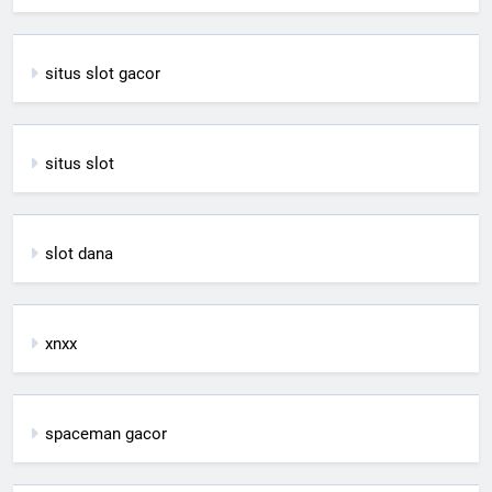
situs slot gacor
situs slot
slot dana
xnxx
spaceman gacor