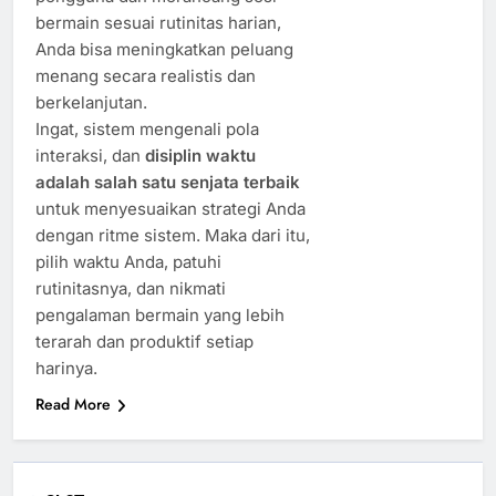
bermain sesuai rutinitas harian,
Anda bisa meningkatkan peluang
menang secara realistis dan
berkelanjutan.
Ingat, sistem mengenali pola
interaksi, dan
disiplin waktu
adalah salah satu senjata terbaik
untuk menyesuaikan strategi Anda
dengan ritme sistem. Maka dari itu,
pilih waktu Anda, patuhi
rutinitasnya, dan nikmati
pengalaman bermain yang lebih
terarah dan produktif setiap
harinya.
Read More