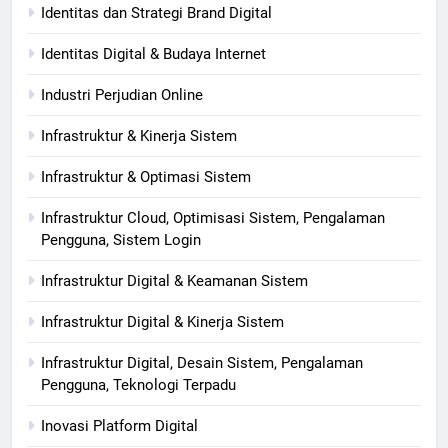
Identitas dan Strategi Brand Digital
Identitas Digital & Budaya Internet
Industri Perjudian Online
Infrastruktur & Kinerja Sistem
Infrastruktur & Optimasi Sistem
Infrastruktur Cloud, Optimisasi Sistem, Pengalaman
Pengguna, Sistem Login
Infrastruktur Digital & Keamanan Sistem
Infrastruktur Digital & Kinerja Sistem
Infrastruktur Digital, Desain Sistem, Pengalaman
Pengguna, Teknologi Terpadu
Inovasi Platform Digital