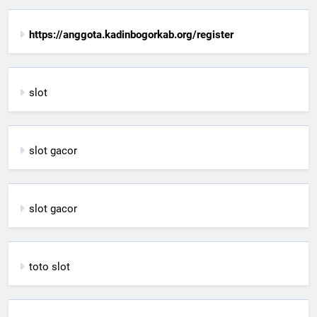
https://anggota.kadinbogorkab.org/register
slot
slot gacor
slot gacor
toto slot