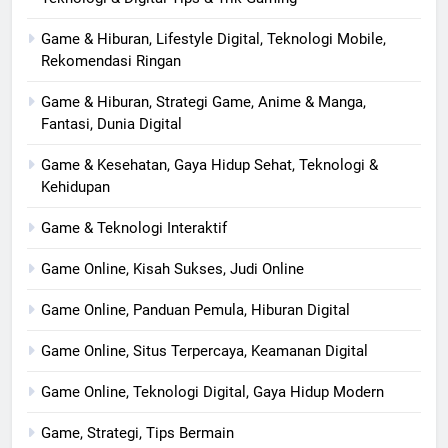
Game & Hiburan, Lifestyle Digital, Teknologi Mobile,
Rekomendasi Ringan
Game & Hiburan, Strategi Game, Anime & Manga,
Fantasi, Dunia Digital
Game & Kesehatan, Gaya Hidup Sehat, Teknologi &
Kehidupan
Game & Teknologi Interaktif
Game Online, Kisah Sukses, Judi Online
Game Online, Panduan Pemula, Hiburan Digital
Game Online, Situs Terpercaya, Keamanan Digital
Game Online, Teknologi Digital, Gaya Hidup Modern
Game, Strategi, Tips Bermain