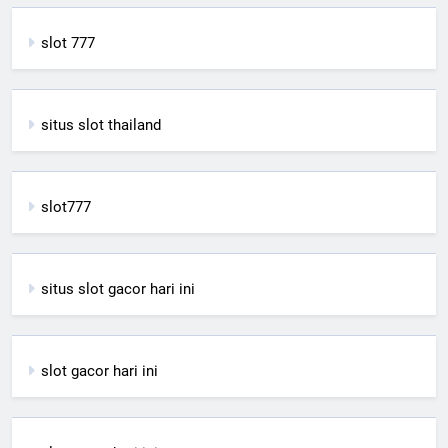
slot 777
situs slot thailand
slot777
situs slot gacor hari ini
slot gacor hari ini