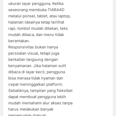
ukuran layar pengguna. Ketika
seseorang membuka TIARA4D
melalui ponsel, tablet, atau laptop,
halaman idealnya tetap terlihat
rapi, tombol mudah ditekan, teks
mudah dibaca, dan menu tidak
berantakan.
Responsivitas bukan hanya
persoalan visual, tetapi juga
berkaitan langsung dengan
kenyamanan. Jika halaman sulit
dibaca di layar kecil, pengguna
bisa merasa tidak nyaman dan
cepat meninggalkan platform.
Sebaliknya, tampilan yang fleksibel
dapat membuat pengguna lebih
mudah memahami alur akses tanpa
harus melakukan banyak
penyesuaian manual.