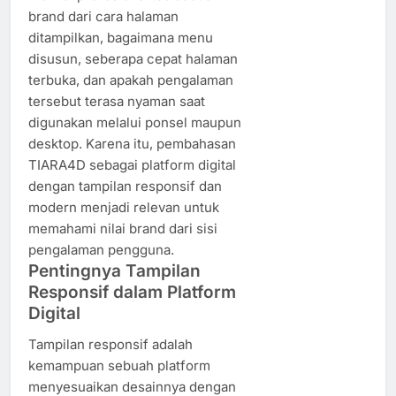
brand dari cara halaman
ditampilkan, bagaimana menu
disusun, seberapa cepat halaman
terbuka, dan apakah pengalaman
tersebut terasa nyaman saat
digunakan melalui ponsel maupun
desktop. Karena itu, pembahasan
TIARA4D sebagai platform digital
dengan tampilan responsif dan
modern menjadi relevan untuk
memahami nilai brand dari sisi
pengalaman pengguna.
Pentingnya Tampilan
Responsif dalam Platform
Digital
Tampilan responsif adalah
kemampuan sebuah platform
menyesuaikan desainnya dengan