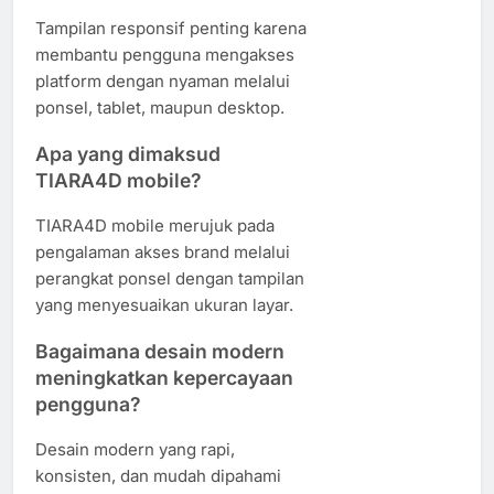
Tampilan responsif penting karena
membantu pengguna mengakses
platform dengan nyaman melalui
ponsel, tablet, maupun desktop.
Apa yang dimaksud
TIARA4D mobile?
TIARA4D mobile merujuk pada
pengalaman akses brand melalui
perangkat ponsel dengan tampilan
yang menyesuaikan ukuran layar.
Bagaimana desain modern
meningkatkan kepercayaan
pengguna?
Desain modern yang rapi,
konsisten, dan mudah dipahami