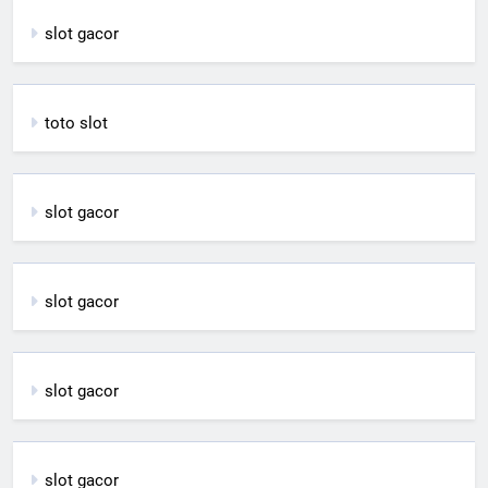
slot gacor
toto slot
slot gacor
slot gacor
slot gacor
slot gacor