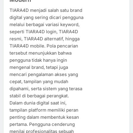
TIARA4D menjadi salah satu brand
digital yang sering dicari pengguna
melalui berbagai variasi keyword,
seperti TIARA4D login, TIARA4D
resmi, TIARA4D alternatif, hingga
TIARA4D mobile. Pola pencarian
tersebut menunjukkan bahwa
pengguna tidak hanya ingin
mengenal brand, tetapi juga
mencari pengalaman akses yang
cepat, tampilan yang mudah
dipahami, serta sistem yang terasa
stabil di berbagai perangkat.
Dalam dunia digital saat ini,
tampilan platform memiliki peran
penting dalam membentuk kesan
pertama. Pengguna cenderung
menilai profesionalitas sebuah