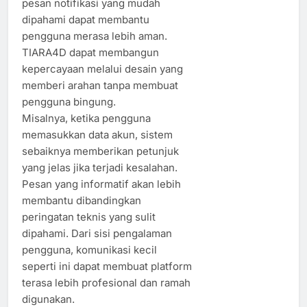
pesan notifikasi yang mudah
dipahami dapat membantu
pengguna merasa lebih aman.
TIARA4D dapat membangun
kepercayaan melalui desain yang
memberi arahan tanpa membuat
pengguna bingung.
Misalnya, ketika pengguna
memasukkan data akun, sistem
sebaiknya memberikan petunjuk
yang jelas jika terjadi kesalahan.
Pesan yang informatif akan lebih
membantu dibandingkan
peringatan teknis yang sulit
dipahami. Dari sisi pengalaman
pengguna, komunikasi kecil
seperti ini dapat membuat platform
terasa lebih profesional dan ramah
digunakan.