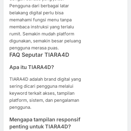
Pengguna dari berbagai latar
belakang digital perlu bisa
memahami fungsi menu tanpa
membaca instruksi yang terlalu
rumit. Semakin mudah platform
digunakan, semakin besar peluang
pengguna merasa puas.
FAQ Seputar TIARA4D
Apa itu TIARA4D?
TIARA4D adalah brand digital yang
sering dicari pengguna melalui
keyword terkait akses, tampilan
platform, sistem, dan pengalaman
pengguna.
Mengapa tampilan responsif
penting untuk TIARA4D?