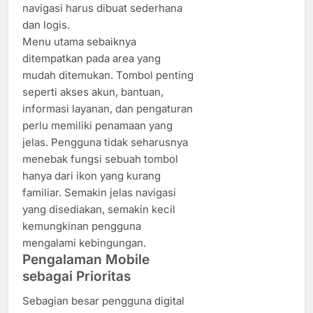
navigasi harus dibuat sederhana
dan logis.
Menu utama sebaiknya
ditempatkan pada area yang
mudah ditemukan. Tombol penting
seperti akses akun, bantuan,
informasi layanan, dan pengaturan
perlu memiliki penamaan yang
jelas. Pengguna tidak seharusnya
menebak fungsi sebuah tombol
hanya dari ikon yang kurang
familiar. Semakin jelas navigasi
yang disediakan, semakin kecil
kemungkinan pengguna
mengalami kebingungan.
Pengalaman Mobile
sebagai Prioritas
Sebagian besar pengguna digital