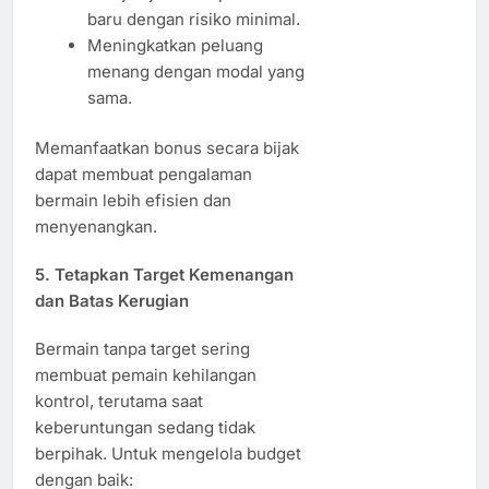
baru dengan risiko minimal.
Meningkatkan peluang
menang dengan modal yang
sama.
Memanfaatkan bonus secara bijak
dapat membuat pengalaman
bermain lebih efisien dan
menyenangkan.
5. Tetapkan Target Kemenangan
dan Batas Kerugian
Bermain tanpa target sering
membuat pemain kehilangan
kontrol, terutama saat
keberuntungan sedang tidak
berpihak. Untuk mengelola budget
dengan baik: