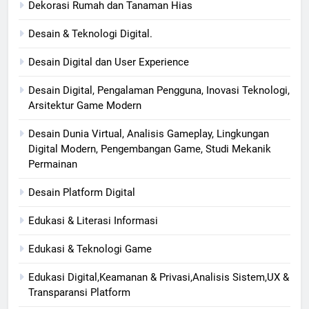
Dekorasi Rumah dan Tanaman Hias
Desain & Teknologi Digital.
Desain Digital dan User Experience
Desain Digital, Pengalaman Pengguna, Inovasi Teknologi,
Arsitektur Game Modern
Desain Dunia Virtual, Analisis Gameplay, Lingkungan
Digital Modern, Pengembangan Game, Studi Mekanik
Permainan
Desain Platform Digital
Edukasi & Literasi Informasi
Edukasi & Teknologi Game
Edukasi Digital,Keamanan & Privasi,Analisis Sistem,UX &
Transparansi Platform