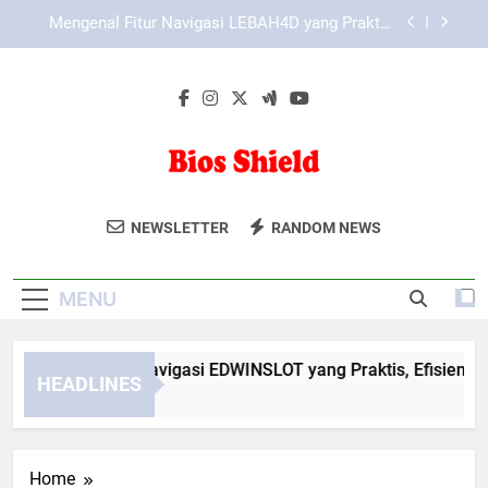
Skip
Panduan Mengakses EDWINSLOT melalui
to
Browser Desktop dan Mobile
content
Panduan Mengakses LEBAH4D melalui Browser
Desktop dan Mobile
Mengenal Fitur Navigasi EDWINSLOT yang
Praktis, Efisien, dan Mudah Dipahami
Mengenal Fitur Navigasi LEBAH4D yang Praktis
dan Efisien untuk Pengguna
Bios Shield
Lindungi Data Anda Dengan Layanan
Panduan Mengakses EDWINSLOT melalui
NEWSLETTER
RANDOM NEWS
Browser Desktop dan Mobile
Keamanan Digital Dari Bios Shield.
Panduan Mengakses LEBAH4D melalui Browser
Solusi Aman Untuk Era Digital.
Desktop dan Mobile
MENU
ngenal Fitur Navigasi EDWINSLOT yang Praktis, Efisien, dan
HEADLINES
Weeks Ago
Home