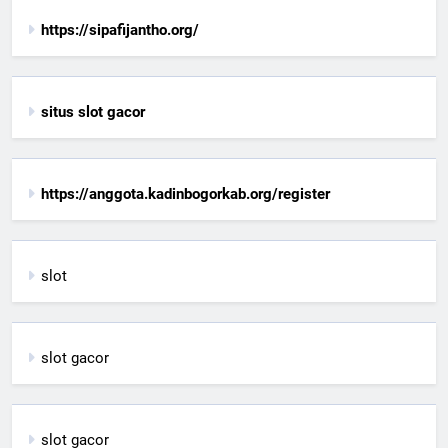
https://sipafijantho.org/
situs slot gacor
https://anggota.kadinbogorkab.org/register
slot
slot gacor
slot gacor