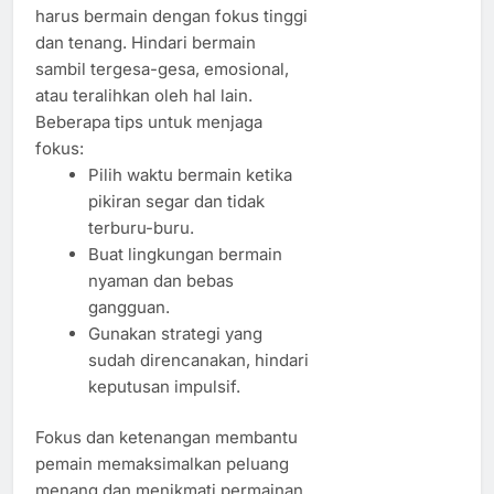
harus bermain dengan fokus tinggi
dan tenang. Hindari bermain
sambil tergesa-gesa, emosional,
atau teralihkan oleh hal lain.
Beberapa tips untuk menjaga
fokus:
Pilih waktu bermain ketika
pikiran segar dan tidak
terburu-buru.
Buat lingkungan bermain
nyaman dan bebas
gangguan.
Gunakan strategi yang
sudah direncanakan, hindari
keputusan impulsif.
Fokus dan ketenangan membantu
pemain memaksimalkan peluang
menang dan menikmati permainan