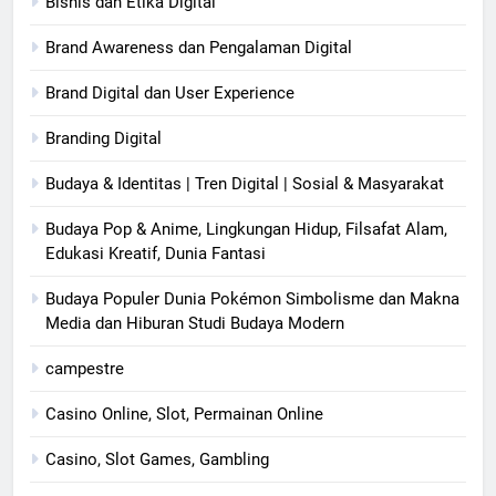
Bisnis dan Etika Digital
Brand Awareness dan Pengalaman Digital
Brand Digital dan User Experience
Branding Digital
Budaya & Identitas | Tren Digital | Sosial & Masyarakat
Budaya Pop & Anime, Lingkungan Hidup, Filsafat Alam,
Edukasi Kreatif, Dunia Fantasi
Budaya Populer Dunia Pokémon Simbolisme dan Makna
Media dan Hiburan Studi Budaya Modern
campestre
Casino Online, Slot, Permainan Online
Casino, Slot Games, Gambling