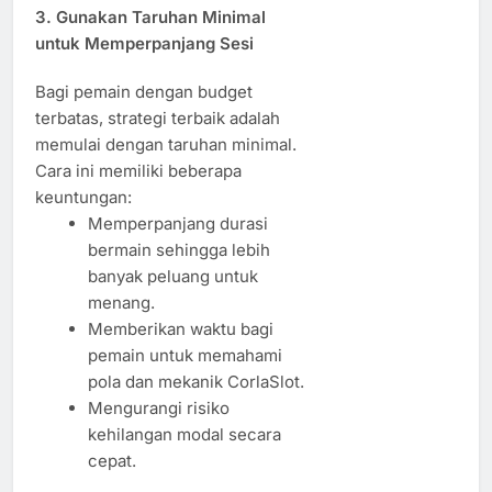
3. Gunakan Taruhan Minimal
untuk Memperpanjang Sesi
Bagi pemain dengan budget
terbatas, strategi terbaik adalah
memulai dengan taruhan minimal.
Cara ini memiliki beberapa
keuntungan:
Memperpanjang durasi
bermain sehingga lebih
banyak peluang untuk
menang.
Memberikan waktu bagi
pemain untuk memahami
pola dan mekanik CorlaSlot.
Mengurangi risiko
kehilangan modal secara
cepat.