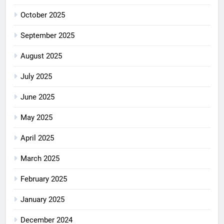
October 2025
September 2025
August 2025
July 2025
June 2025
May 2025
April 2025
March 2025
February 2025
January 2025
December 2024