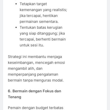
Tetapkan target
kemenangan yang realistis;
jika tercapai, hentikan
permainan sementara.
Tentukan batas kerugian
yang siap ditanggung; jika
tercapai, berhenti bermain
untuk sesi itu.
Strategi ini membantu menjaga
keseimbangan, mencegah emosi
mengambil alih, dan
memperpanjang pengalaman
bermain tanpa menguras modal.
6. Bermain dengan Fokus dan
Tenang
Pemain dengan budget terbatas