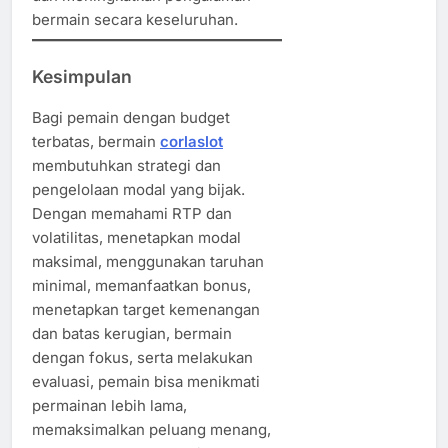
bermain secara keseluruhan.
Kesimpulan
Bagi pemain dengan budget
terbatas, bermain
corlaslot
membutuhkan strategi dan
pengelolaan modal yang bijak.
Dengan memahami RTP dan
volatilitas, menetapkan modal
maksimal, menggunakan taruhan
minimal, memanfaatkan bonus,
menetapkan target kemenangan
dan batas kerugian, bermain
dengan fokus, serta melakukan
evaluasi, pemain bisa menikmati
permainan lebih lama,
memaksimalkan peluang menang,