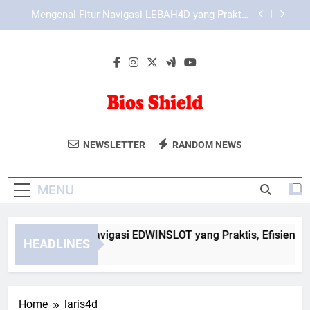
Skip
Panduan Mengakses EDWINSLOT melalui
to
Browser Desktop dan Mobile
content
Panduan Mengakses LEBAH4D melalui Browser
Desktop dan Mobile
Mengenal Fitur Navigasi EDWINSLOT yang
Praktis, Efisien, dan Mudah Dipahami
Mengenal Fitur Navigasi LEBAH4D yang Praktis
dan Efisien untuk Pengguna
Bios Shield
Lindungi Data Anda Dengan Layanan
Panduan Mengakses EDWINSLOT melalui
NEWSLETTER
RANDOM NEWS
Browser Desktop dan Mobile
Keamanan Digital Dari Bios Shield.
Panduan Mengakses LEBAH4D melalui Browser
Solusi Aman Untuk Era Digital.
Desktop dan Mobile
MENU
ngenal Fitur Navigasi EDWINSLOT yang Praktis, Efisien, dan
HEADLINES
Weeks Ago
Home
laris4d