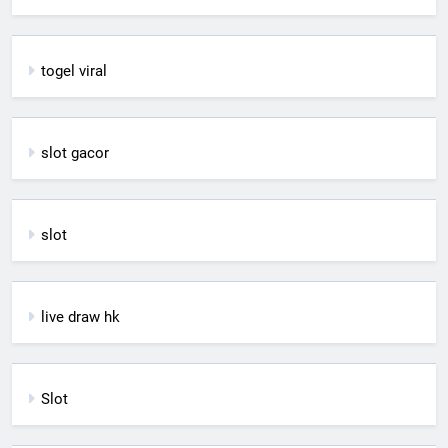
togel viral
slot gacor
slot
live draw hk
Slot