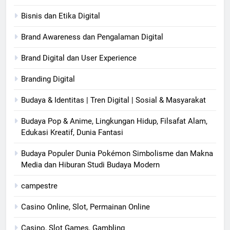
Bisnis dan Etika Digital
Brand Awareness dan Pengalaman Digital
Brand Digital dan User Experience
Branding Digital
Budaya & Identitas | Tren Digital | Sosial & Masyarakat
Budaya Pop & Anime, Lingkungan Hidup, Filsafat Alam,
Edukasi Kreatif, Dunia Fantasi
Budaya Populer Dunia Pokémon Simbolisme dan Makna
Media dan Hiburan Studi Budaya Modern
campestre
Casino Online, Slot, Permainan Online
Casino, Slot Games, Gambling