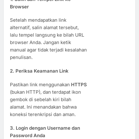
Browser
Setelah mendapatkan link
alternatif, salin alamat tersebut,
lalu tempel langsung ke bilah URL
browser Anda. Jangan ketik
manual agar tidak terjadi kesalahan
penulisan.
2.
Periksa Keamanan Link
Pastikan link menggunakan
HTTPS
(bukan HTTP), dan terdapat ikon
gembok di sebelah kiri bilah
alamat. Ini menandakan bahwa
koneksi terenkripsi dan aman.
3.
Login dengan Username dan
Password Anda