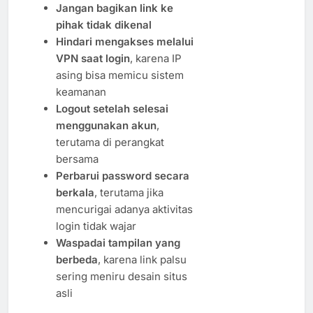
Jangan bagikan link ke
pihak tidak dikenal
Hindari mengakses melalui
VPN saat login
, karena IP
asing bisa memicu sistem
keamanan
Logout setelah selesai
menggunakan akun
,
terutama di perangkat
bersama
Perbarui password secara
berkala
, terutama jika
mencurigai adanya aktivitas
login tidak wajar
Waspadai tampilan yang
berbeda
, karena link palsu
sering meniru desain situs
asli