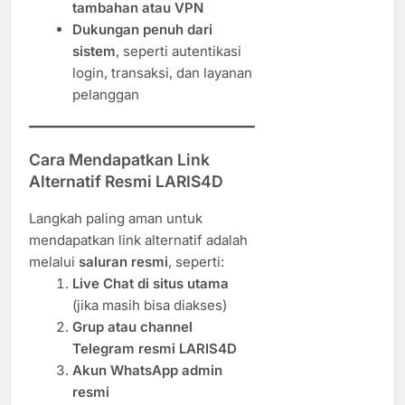
tambahan atau VPN
Dukungan penuh dari
sistem
, seperti autentikasi
login, transaksi, dan layanan
pelanggan
Cara Mendapatkan Link
Alternatif Resmi LARIS4D
Langkah paling aman untuk
mendapatkan link alternatif adalah
melalui
saluran resmi
, seperti:
Live Chat di situs utama
(jika masih bisa diakses)
Grup atau channel
Telegram resmi LARIS4D
Akun WhatsApp admin
resmi