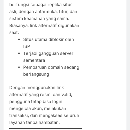
berfungsi sebagai replika situs
asli, dengan antarmuka, fitur, dan
sistem keamanan yang sama.
Biasanya, link alternatif digunakan
saat:
Situs utama diblokir oleh
ISP
Terjadi gangguan server
sementara
Pembaruan domain sedang
berlangsung
Dengan menggunakan link
alternatif yang resmi dan valid,
pengguna tetap bisa login,
mengelola akun, melakukan
transaksi, dan mengakses seluruh
layanan tanpa hambatan.