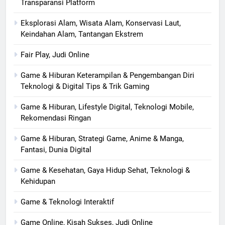
Transparansi Platform
Eksplorasi Alam, Wisata Alam, Konservasi Laut,
Keindahan Alam, Tantangan Ekstrem
Fair Play, Judi Online
Game & Hiburan Keterampilan & Pengembangan Diri
Teknologi & Digital Tips & Trik Gaming
Game & Hiburan, Lifestyle Digital, Teknologi Mobile,
Rekomendasi Ringan
Game & Hiburan, Strategi Game, Anime & Manga,
Fantasi, Dunia Digital
Game & Kesehatan, Gaya Hidup Sehat, Teknologi &
Kehidupan
Game & Teknologi Interaktif
Game Online, Kisah Sukses, Judi Online