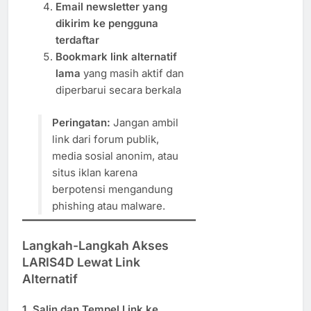
Email newsletter yang
dikirim ke pengguna
terdaftar
Bookmark link alternatif
lama
yang masih aktif dan
diperbarui secara berkala
Peringatan:
Jangan ambil
link dari forum publik,
media sosial anonim, atau
situs iklan karena
berpotensi mengandung
phishing atau malware.
Langkah-Langkah Akses
LARIS4D Lewat Link
Alternatif
1.
Salin dan Tempel Link ke