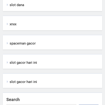
slot dana
xnxx
spaceman gacor
slot gacor hari ini
slot gacor hari ini
Search