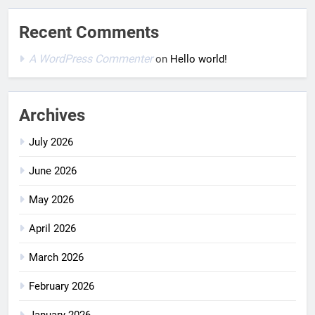
Recent Comments
A WordPress Commenter
on
Hello world!
Archives
July 2026
June 2026
May 2026
April 2026
March 2026
February 2026