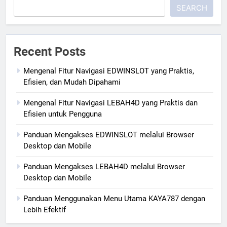
SEARCH
Recent Posts
Mengenal Fitur Navigasi EDWINSLOT yang Praktis,
Efisien, dan Mudah Dipahami
Mengenal Fitur Navigasi LEBAH4D yang Praktis dan
Efisien untuk Pengguna
Panduan Mengakses EDWINSLOT melalui Browser
Desktop dan Mobile
Panduan Mengakses LEBAH4D melalui Browser
Desktop dan Mobile
Panduan Menggunakan Menu Utama KAYA787 dengan
Lebih Efektif