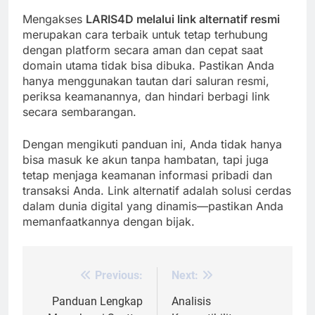
Mengakses
LARIS4D melalui link alternatif resmi
merupakan cara terbaik untuk tetap terhubung
dengan platform secara aman dan cepat saat
domain utama tidak bisa dibuka. Pastikan Anda
hanya menggunakan tautan dari saluran resmi,
periksa keamanannya, dan hindari berbagi link
secara sembarangan.
Dengan mengikuti panduan ini, Anda tidak hanya
bisa masuk ke akun tanpa hambatan, tapi juga
tetap menjaga keamanan informasi pribadi dan
transaksi Anda. Link alternatif adalah solusi cerdas
dalam dunia digital yang dinamis—pastikan Anda
memanfaatkannya dengan bijak.
Previous:
Next:
Post
navigation
Panduan Lengkap
Analisis