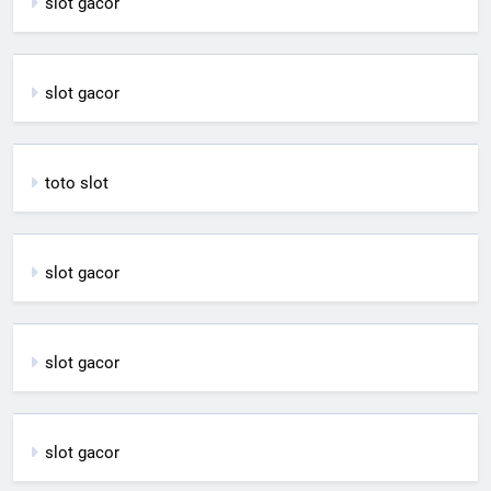
slot gacor
slot gacor
toto slot
slot gacor
slot gacor
slot gacor