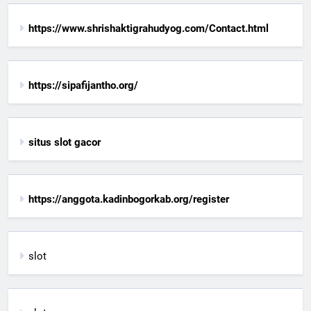
https://www.shrishaktigrahudyog.com/Contact.html
https://sipafijantho.org/
situs slot gacor
https://anggota.kadinbogorkab.org/register
slot