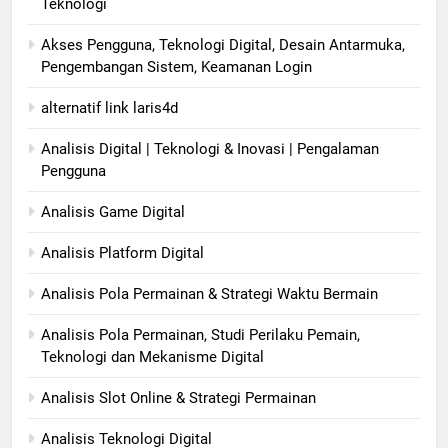
Teknologi
Akses Pengguna, Teknologi Digital, Desain Antarmuka,
Pengembangan Sistem, Keamanan Login
alternatif link laris4d
Analisis Digital | Teknologi & Inovasi | Pengalaman
Pengguna
Analisis Game Digital
Analisis Platform Digital
Analisis Pola Permainan & Strategi Waktu Bermain
Analisis Pola Permainan, Studi Perilaku Pemain,
Teknologi dan Mekanisme Digital
Analisis Slot Online & Strategi Permainan
Analisis Teknologi Digital