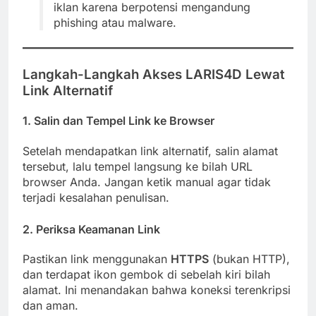
iklan karena berpotensi mengandung
phishing atau malware.
Langkah-Langkah Akses LARIS4D Lewat
Link Alternatif
1.
Salin dan Tempel Link ke Browser
Setelah mendapatkan link alternatif, salin alamat
tersebut, lalu tempel langsung ke bilah URL
browser Anda. Jangan ketik manual agar tidak
terjadi kesalahan penulisan.
2.
Periksa Keamanan Link
Pastikan link menggunakan
HTTPS
(bukan HTTP),
dan terdapat ikon gembok di sebelah kiri bilah
alamat. Ini menandakan bahwa koneksi terenkripsi
dan aman.