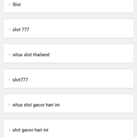
Slot
slot 777
situs slot thailand
slot777
situs slot gacor hari ini
slot gacor hari ini