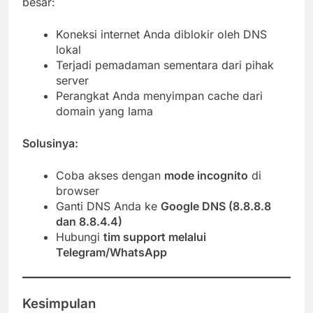
besar:
Koneksi internet Anda diblokir oleh DNS
lokal
Terjadi pemadaman sementara dari pihak
server
Perangkat Anda menyimpan cache dari
domain yang lama
Solusinya:
Coba akses dengan
mode incognito
di
browser
Ganti DNS Anda ke
Google DNS (8.8.8.8
dan 8.8.4.4)
Hubungi
tim support melalui
Telegram/WhatsApp
Kesimpulan