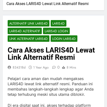
Cara Akses LARIS4D Lewat Link Alternatif Resmi
ALTERNATIF LINK LARIS4D
LARIS4D
LARIS4D ALTERNATIF
LARIS4D LOGIN
LINK ALTERNATIF LARIS4D
LOGIN LARIS4D
Cara Akses LARIS4D Lewat
Link Alternatif Resmi
0
834318d
1 Year Ago
8 Mins
Pelajari cara aman dan mudah mengakses
LARIS4D lewat link alternatif resmi. Panduan ini
membahas langkah-langkah lengkap agar Anda
tetap terhubung meski situs utama diblokir.
Di era digital saat ini, akses terhadap platform