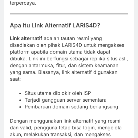
terpercaya.
Apa Itu Link Alternatif LARIS4D?
Link alternatif
adalah tautan resmi yang
disediakan oleh pihak LARIS4D untuk mengakses
platform apabila domain utama tidak dapat
dibuka. Link ini berfungsi sebagai replika situs asli,
dengan antarmuka, fitur, dan sistem keamanan
yang sama. Biasanya, link alternatif digunakan
saat:
Situs utama diblokir oleh ISP
Terjadi gangguan server sementara
Pembaruan domain sedang berlangsung
Dengan menggunakan link alternatif yang resmi
dan valid, pengguna tetap bisa login, mengelola
akun, melakukan transaksi, dan mengakses