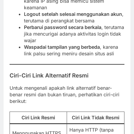
karena IP asing bisa memicu sistem
keamanan
Logout setelah selesai menggunakan akun
,
terutama di perangkat bersama
Perbarui password secara berkala
, terutama
jika mencurigai adanya aktivitas login tidak
wajar
Waspadai tampilan yang berbeda
, karena
link palsu sering meniru desain situs asli
Ciri-Ciri Link Alternatif Resmi
Untuk mengenali apakah link alternatif benar-
benar resmi dan bukan tiruan, perhatikan ciri-ciri
berikut:
Ciri Link Resmi
Ciri Link Tidak Resmi
Hanya HTTP (tanpa
Menggunakan HTTPS