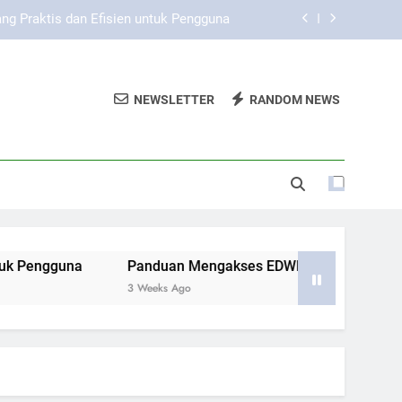
ng Praktis dan Efisien untuk Pengguna
melalui Browser Desktop dan Mobile
melalui Browser Desktop dan Mobile
NEWSLETTER
RANDOM NEWS
Praktis, Efisien, dan Mudah Dipahami
olusi Aman Untuk Era Digital.
ng Praktis dan Efisien untuk Pengguna
melalui Browser Desktop dan Mobile
melalui Browser Desktop dan Mobile
guna
Panduan Mengakses EDWINSLOT melalui Browser 
3 Weeks Ago