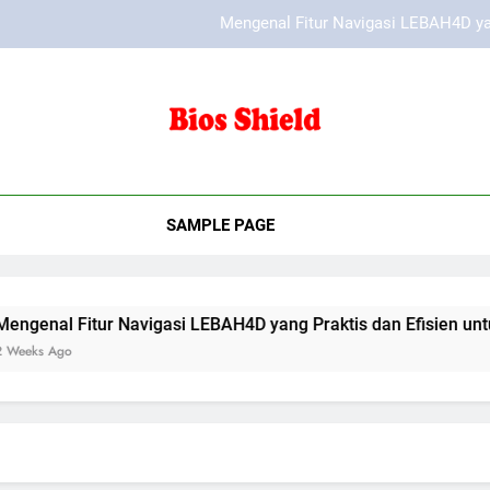
Mengenal Fitur Navigasi LEBAH4D ya
Panduan Mengakses EDWINSLOT 
Panduan Mengakses LEBAH4D 
s Shield
Mengenal Fitur Navigasi EDWINSLOT yang 
ata Anda Dengan Layanan Keamanan Digital Dari Bios Shield. S
Mengenal Fitur Navigasi LEBAH4D ya
SAMPLE PAGE
Panduan Mengakses EDWINSLOT 
Panduan Mengakses LEBAH4D 
 Fitur Navigasi LEBAH4D yang Praktis dan Efisien untuk Peng
o