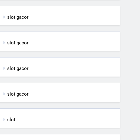
slot gacor
slot gacor
slot gacor
slot gacor
slot