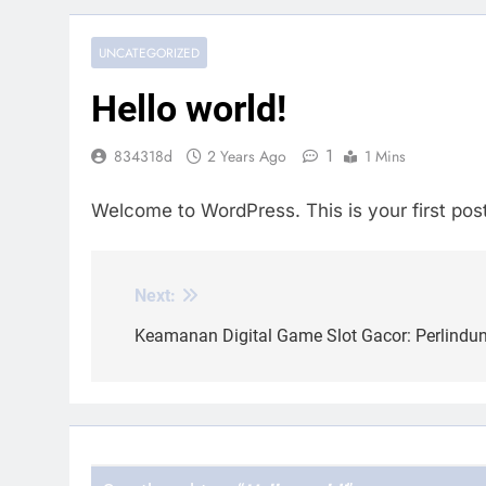
UNCATEGORIZED
Hello world!
1
834318d
2 Years Ago
1 Mins
Welcome to WordPress. This is your first post. 
Next:
Post
navigation
Keamanan Digital Game Slot Gacor: Perlind