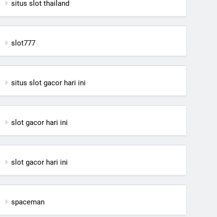
situs slot thailand
slot777
situs slot gacor hari ini
slot gacor hari ini
slot gacor hari ini
spaceman