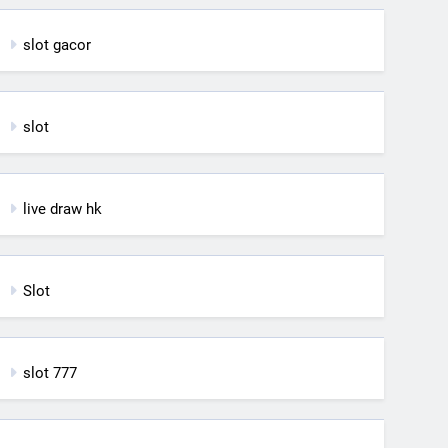
slot gacor
slot
live draw hk
Slot
slot 777