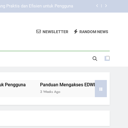
ng Praktis dan Efisien untuk Pengguna
melalui Browser Desktop dan Mobile
melalui Browser Desktop dan Mobile
NEWSLETTER
RANDOM NEWS
Praktis, Efisien, dan Mudah Dipahami
olusi Aman Untuk Era Digital.
ng Praktis dan Efisien untuk Pengguna
melalui Browser Desktop dan Mobile
melalui Browser Desktop dan Mobile
a
Panduan Mengakses EDWINSLOT melalui Browser Desk
3 Weeks Ago