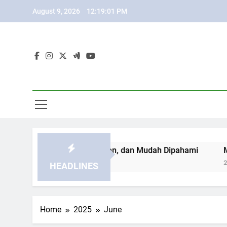
Skip
August 9, 2026
12:19:02 PM
to
content
Bio
Lindungi D
ang Praktis, Efisien, dan Mudah Dipahami
Mengenal Fit
2 Weeks Ago
HEADLINES
Home
2025
June