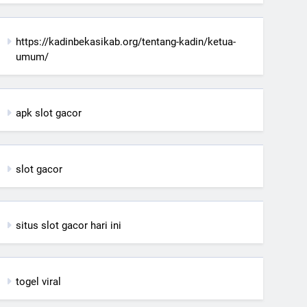
https://kadinbekasikab.org/tentang-kadin/ketua-
umum/
apk slot gacor
slot gacor
situs slot gacor hari ini
togel viral