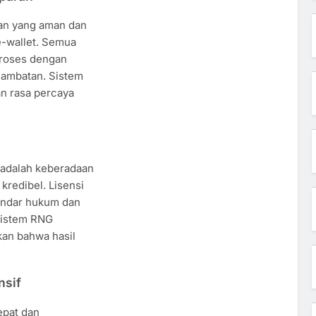
an yang aman dan
e-wallet. Semua
proses dengan
hambatan. Sistem
an rasa percaya
 adalah keberadaan
 kredibel. Lisensi
tandar hukum dan
sistem RNG
an bahwa hasil
nsif
epat dan