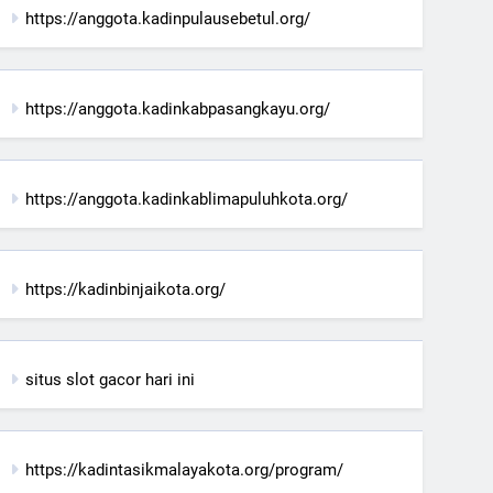
https://anggota.kadinpulausebetul.org/
https://anggota.kadinkabpasangkayu.org/
https://anggota.kadinkablimapuluhkota.org/
https://kadinbinjaikota.org/
situs slot gacor hari ini
https://kadintasikmalayakota.org/program/