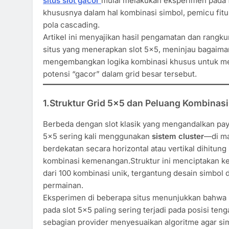
situs slot gacor
mulai melakukan eksperimen pada f
khususnya dalam hal kombinasi simbol, pemicu fitu
pola cascading.
Artikel ini menyajikan hasil pengamatan dan rangk
situs yang menerapkan slot 5×5, meninjau bagaim
mengembangkan logika kombinasi khusus untuk m
potensi “gacor” dalam grid besar tersebut.
1.Struktur Grid 5×5 dan Peluang Kombinasi
Berbeda dengan slot klasik yang mengandalkan payli
5×5 sering kali menggunakan
sistem cluster
—di ma
berdekatan secara horizontal atau vertikal dihitung
kombinasi kemenangan.Struktur ini menciptakan k
dari 100 kombinasi unik, tergantung desain simbol da
permainan.
Eksperimen di beberapa situs menunjukkan bahwa 
pada slot 5×5 paling sering terjadi pada posisi teng
sebagian provider menyesuaikan algoritme agar sim