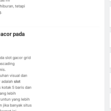
as ini
iburan, tetapi
g.
Gacor pada
a slot gacor grid
ascading
is.
tuhan visual dan
r adalah
slot
s kotak 5 baris dan
ang lebih
untun yang lebih
 jika banyak situs