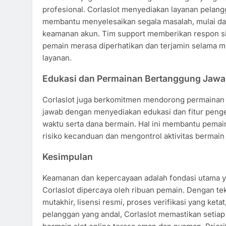
profesional. Corlaslot menyediakan layanan pelang
membantu menyelesaikan segala masalah, mulai dar
keamanan akun. Tim support memberikan respon s
pemain merasa diperhatikan dan terjamin selama
layanan.
Edukasi dan Permainan Bertanggung Jaw
Corlaslot juga berkomitmen mendorong permainan
jawab dengan menyediakan edukasi dan fitur penge
waktu serta dana bermain. Hal ini membantu pemai
risiko kecanduan dan mengontrol aktivitas bermain
Kesimpulan
Keamanan dan kepercayaan adalah fondasi utama
Corlaslot dipercaya oleh ribuan pemain. Dengan tek
mutakhir, lisensi resmi, proses verifikasi yang ketat
pelanggan yang andal, Corlaslot memastikan setia