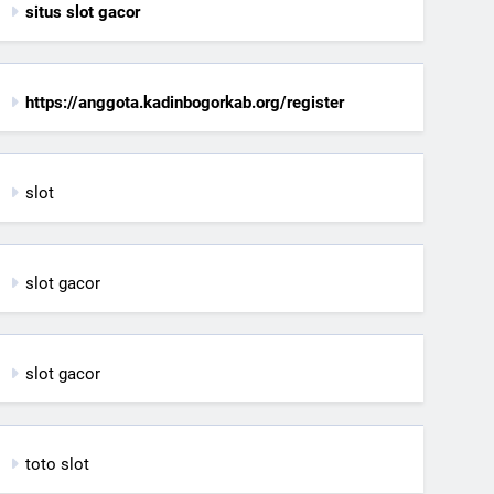
situs slot gacor
https://anggota.kadinbogorkab.org/register
slot
slot gacor
slot gacor
toto slot