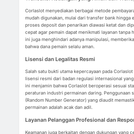
Corlaslot menyediakan berbagai metode pembayar
mudah digunakan, mulai dari transfer bank hingga 
proses deposit dan penarikan diawasi ketat dan di
cepat agar pemain dapat menikmati layanan tanpa 
ini juga menghindari adanya manipulasi, memberik
bahwa dana pemain selalu aman.
Lisensi dan Legalitas Resmi
Salah satu bukti utama kepercayaan pada Corlaslot
lisensi resmi dari badan regulasi internasional yang
ini menjamin bahwa Corlaslot beroperasi sesuai s
peraturan industri permainan daring. Penggunaan 
(Random Number Generator) yang diaudit memastik
permainan adalah acak dan adil.
Layanan Pelanggan Profesional dan Respo
Keamanan juga berkaitan dengan dukungan yang c