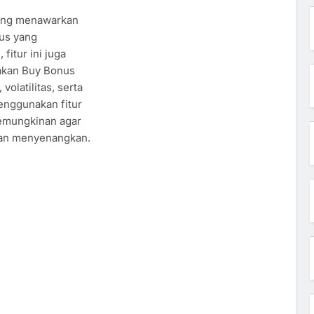
ang menawarkan
us yang
itur ini juga
nakan Buy Bonus
latilitas, serta
enggunakan fitur
kemungkinan agar
an menyenangkan.