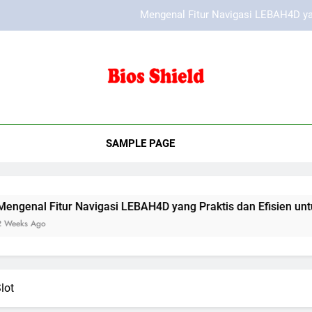
Mengenal Fitur Navigasi LEBAH4D ya
Panduan Mengakses EDWINSLOT 
Panduan Mengakses LEBAH4D 
s Shield
Mengenal Fitur Navigasi EDWINSLOT yang 
ata Anda Dengan Layanan Keamanan Digital Dari Bios Shield. S
Mengenal Fitur Navigasi LEBAH4D ya
SAMPLE PAGE
Panduan Mengakses EDWINSLOT 
Panduan Mengakses LEBAH4D 
ur Navigasi LEBAH4D yang Praktis dan Efisien untuk Penggun
lot