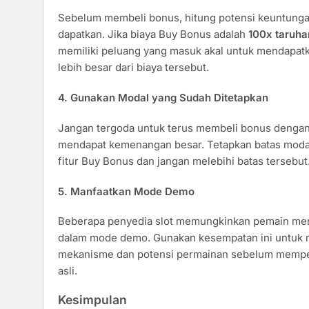
Sebelum membeli bonus, hitung potensi keuntunga
dapatkan. Jika biaya Buy Bonus adalah
100x taruha
memiliki peluang yang masuk akal untuk mendapa
lebih besar dari biaya tersebut.
4.
Gunakan Modal yang Sudah Ditetapkan
Jangan tergoda untuk terus membeli bonus dengan
mendapat kemenangan besar. Tetapkan batas moda
fitur Buy Bonus dan jangan melebihi batas tersebut
5.
Manfaatkan Mode Demo
Beberapa penyedia slot memungkinkan pemain me
dalam mode demo. Gunakan kesempatan ini untuk
mekanisme dan potensi permainan sebelum mempe
asli.
Kesimpulan