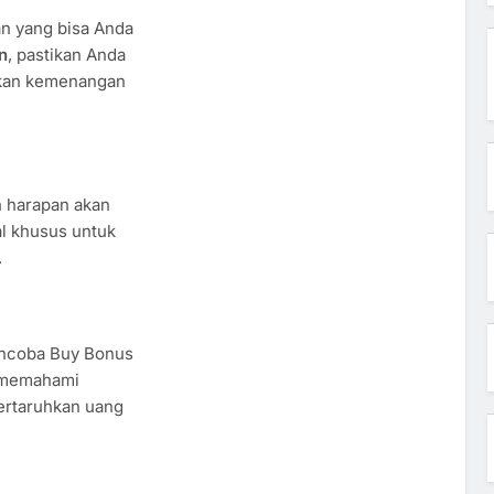
n yang bisa Anda
n
, pastikan Anda
tkan kemenangan
 harapan akan
l khusus untuk
.
ncoba Buy Bonus
 memahami
rtaruhkan uang