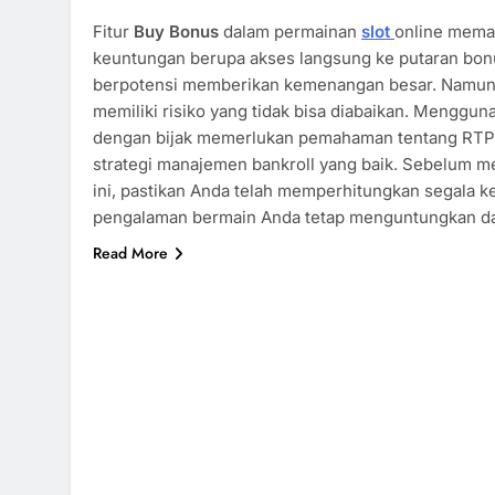
Fitur
Buy Bonus
dalam permainan
slot
online mem
keuntungan berupa akses langsung ke putaran bon
berpotensi memberikan kemenangan besar. Namun, f
memiliki risiko yang tidak bisa diabaikan. Menggu
dengan bijak memerlukan pemahaman tentang RTP, vo
strategi manajemen bankroll yang baik. Sebelum m
ini, pastikan Anda telah memperhitungkan segala 
pengalaman bermain Anda tetap menguntungkan d
Read More