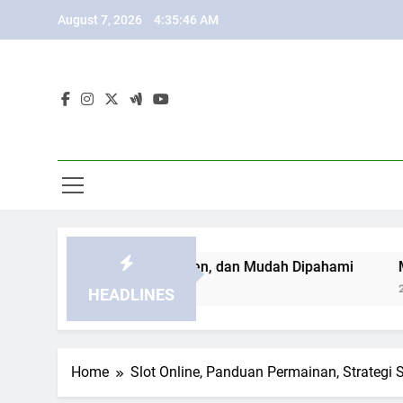
Skip
August 7, 2026
4:35:47 AM
to
content
Bio
Lindungi D
ang Praktis, Efisien, dan Mudah Dipahami
Mengenal Fit
2 Weeks Ago
HEADLINES
Home
Slot Online, Panduan Permainan, Strategi S