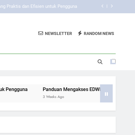
ng Praktis dan Efisien untuk Pengguna
melalui Browser Desktop dan Mobile
melalui Browser Desktop dan Mobile
NEWSLETTER
RANDOM NEWS
Praktis, Efisien, dan Mudah Dipahami
olusi Aman Untuk Era Digital.
ng Praktis dan Efisien untuk Pengguna
melalui Browser Desktop dan Mobile
melalui Browser Desktop dan Mobile
a
Panduan Mengakses EDWINSLOT melalui Browser Desk
3 Weeks Ago