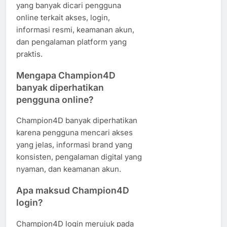
yang banyak dicari pengguna
online terkait akses, login,
informasi resmi, keamanan akun,
dan pengalaman platform yang
praktis.
Mengapa Champion4D
banyak diperhatikan
pengguna online?
Champion4D banyak diperhatikan
karena pengguna mencari akses
yang jelas, informasi brand yang
konsisten, pengalaman digital yang
nyaman, dan keamanan akun.
Apa maksud Champion4D
login?
Champion4D login merujuk pada