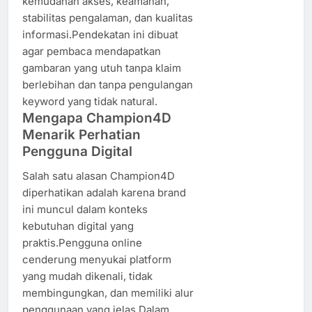
kemudahan akses, keamanan,
stabilitas pengalaman, dan kualitas
informasi.Pendekatan ini dibuat
agar pembaca mendapatkan
gambaran yang utuh tanpa klaim
berlebihan dan tanpa pengulangan
keyword yang tidak natural.
Mengapa Champion4D
Menarik Perhatian
Pengguna Digital
Salah satu alasan Champion4D
diperhatikan adalah karena brand
ini muncul dalam konteks
kebutuhan digital yang
praktis.Pengguna online
cenderung menyukai platform
yang mudah dikenali, tidak
membingungkan, dan memiliki alur
penggunaan yang jelas.Dalam