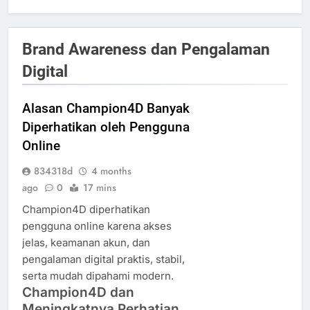
Brand Awareness dan Pengalaman
Digital
Alasan Champion4D Banyak
Diperhatikan oleh Pengguna
Online
834318d
4 months
ago
0
17 mins
Champion4D diperhatikan
pengguna online karena akses
jelas, keamanan akun, dan
pengalaman digital praktis, stabil,
serta mudah dipahami modern.
Champion4D dan
Meningkatnya Perhatian