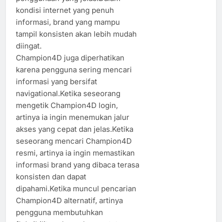
kondisi internet yang penuh
informasi, brand yang mampu
tampil konsisten akan lebih mudah
diingat.
Champion4D juga diperhatikan
karena pengguna sering mencari
informasi yang bersifat
navigational.Ketika seseorang
mengetik Champion4D login,
artinya ia ingin menemukan jalur
akses yang cepat dan jelas.Ketika
seseorang mencari Champion4D
resmi, artinya ia ingin memastikan
informasi brand yang dibaca terasa
konsisten dan dapat
dipahami.Ketika muncul pencarian
Champion4D alternatif, artinya
pengguna membutuhkan