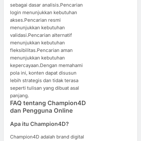
sebagai dasar analisis.Pencarian
login menunjukkan kebutuhan
akses.Pencarian resmi
menunjukkan kebutuhan
validasi.Pencarian alternatif
menunjukkan kebutuhan
fleksibilitas.Pencarian aman
menunjukkan kebutuhan
kepercayaan.Dengan memahami
pola ini, konten dapat disusun
lebih strategis dan tidak terasa
seperti tulisan yang dibuat asal
panjang.
FAQ tentang Champion4D
dan Pengguna Online
Apa itu Champion4D?
Champion4D adalah brand digital