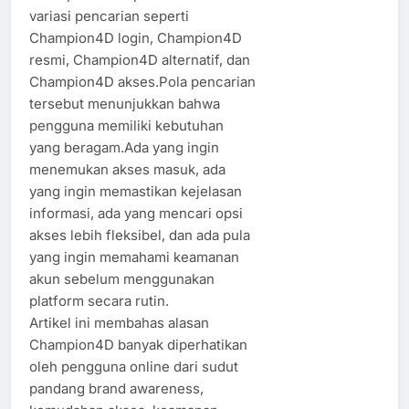
variasi pencarian seperti
Champion4D login, Champion4D
resmi, Champion4D alternatif, dan
Champion4D akses.Pola pencarian
tersebut menunjukkan bahwa
pengguna memiliki kebutuhan
yang beragam.Ada yang ingin
menemukan akses masuk, ada
yang ingin memastikan kejelasan
informasi, ada yang mencari opsi
akses lebih fleksibel, dan ada pula
yang ingin memahami keamanan
akun sebelum menggunakan
platform secara rutin.
Artikel ini membahas alasan
Champion4D banyak diperhatikan
oleh pengguna online dari sudut
pandang brand awareness,