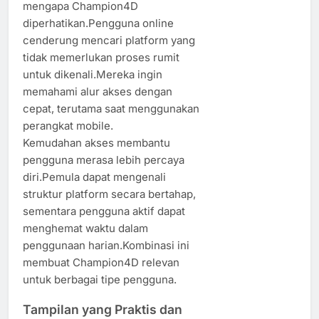
mengapa Champion4D
diperhatikan.Pengguna online
cenderung mencari platform yang
tidak memerlukan proses rumit
untuk dikenali.Mereka ingin
memahami alur akses dengan
cepat, terutama saat menggunakan
perangkat mobile.
Kemudahan akses membantu
pengguna merasa lebih percaya
diri.Pemula dapat mengenali
struktur platform secara bertahap,
sementara pengguna aktif dapat
menghemat waktu dalam
penggunaan harian.Kombinasi ini
membuat Champion4D relevan
untuk berbagai tipe pengguna.
Tampilan yang Praktis dan