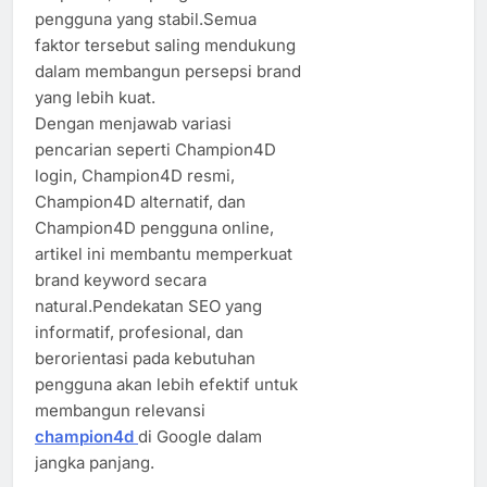
pengguna yang stabil.Semua
faktor tersebut saling mendukung
dalam membangun persepsi brand
yang lebih kuat.
Dengan menjawab variasi
pencarian seperti Champion4D
login, Champion4D resmi,
Champion4D alternatif, dan
Champion4D pengguna online,
artikel ini membantu memperkuat
brand keyword secara
natural.Pendekatan SEO yang
informatif, profesional, dan
berorientasi pada kebutuhan
pengguna akan lebih efektif untuk
membangun relevansi
champion4d
di Google dalam
jangka panjang.