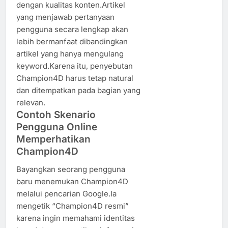
dengan kualitas konten.Artikel
yang menjawab pertanyaan
pengguna secara lengkap akan
lebih bermanfaat dibandingkan
artikel yang hanya mengulang
keyword.Karena itu, penyebutan
Champion4D harus tetap natural
dan ditempatkan pada bagian yang
relevan.
Contoh Skenario
Pengguna Online
Memperhatikan
Champion4D
Bayangkan seorang pengguna
baru menemukan Champion4D
melalui pencarian Google.Ia
mengetik “Champion4D resmi”
karena ingin memahami identitas