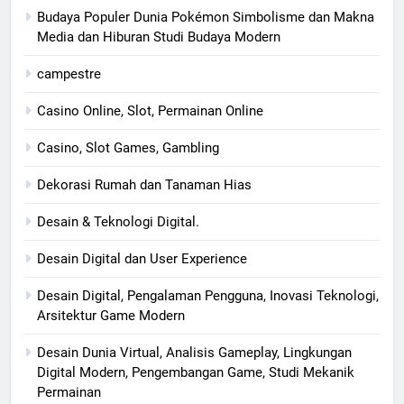
Budaya Populer Dunia Pokémon Simbolisme dan Makna
Media dan Hiburan Studi Budaya Modern
campestre
Casino Online, Slot, Permainan Online
Casino, Slot Games, Gambling
Dekorasi Rumah dan Tanaman Hias
Desain & Teknologi Digital.
Desain Digital dan User Experience
Desain Digital, Pengalaman Pengguna, Inovasi Teknologi,
Arsitektur Game Modern
Desain Dunia Virtual, Analisis Gameplay, Lingkungan
Digital Modern, Pengembangan Game, Studi Mekanik
Permainan