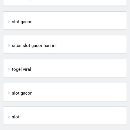
slot gacor
situs slot gacor hari ini
togel viral
slot gacor
slot