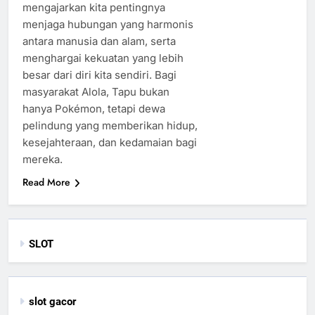
mengajarkan kita pentingnya
menjaga hubungan yang harmonis
antara manusia dan alam, serta
menghargai kekuatan yang lebih
besar dari diri kita sendiri. Bagi
masyarakat Alola, Tapu bukan
hanya Pokémon, tetapi dewa
pelindung yang memberikan hidup,
kesejahteraan, dan kedamaian bagi
mereka.
Read More
SLOT
slot gacor