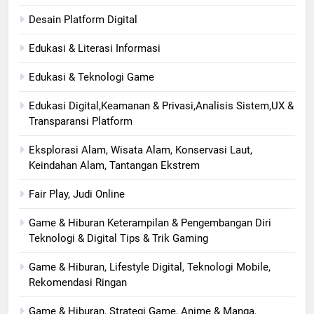
Desain Platform Digital
Edukasi & Literasi Informasi
Edukasi & Teknologi Game
Edukasi Digital,Keamanan & Privasi,Analisis Sistem,UX &
Transparansi Platform
Eksplorasi Alam, Wisata Alam, Konservasi Laut,
Keindahan Alam, Tantangan Ekstrem
Fair Play, Judi Online
Game & Hiburan Keterampilan & Pengembangan Diri
Teknologi & Digital Tips & Trik Gaming
Game & Hiburan, Lifestyle Digital, Teknologi Mobile,
Rekomendasi Ringan
Game & Hiburan, Strategi Game, Anime & Manga,