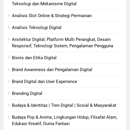
Teknologi dan Mekanisme Digital
Analisis Slot Online & Strategi Permainan
Analisis Teknologi Digital
Arsitektur Digital, Platform Multi Perangkat, Desain
Responsif, Teknologi Sistem, Pengalaman Pengguna
Bisnis dan Etika Digital
Brand Awareness dan Pengalaman Digital
Brand Digital dan User Experience
Branding Digital
Budaya & Identitas | Tren Digital | Sosial & Masyarakat
Budaya Pop & Anime, Lingkungan Hidup, Filsafat Alam,
Edukasi Kreatif, Dunia Fantasi