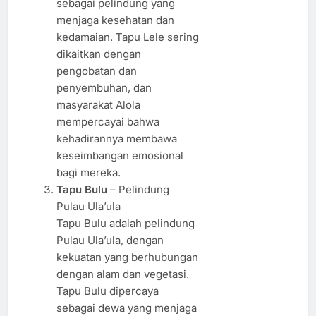
sebagai pelindung yang
menjaga kesehatan dan
kedamaian. Tapu Lele sering
dikaitkan dengan
pengobatan dan
penyembuhan, dan
masyarakat Alola
mempercayai bahwa
kehadirannya membawa
keseimbangan emosional
bagi mereka.
Tapu Bulu
– Pelindung
Pulau Ula’ula
Tapu Bulu adalah pelindung
Pulau Ula’ula, dengan
kekuatan yang berhubungan
dengan alam dan vegetasi.
Tapu Bulu dipercaya
sebagai dewa yang menjaga