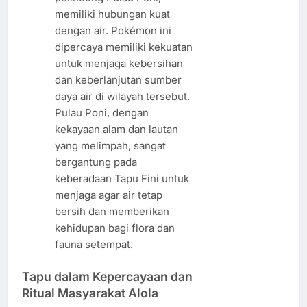
memiliki hubungan kuat
dengan air. Pokémon ini
dipercaya memiliki kekuatan
untuk menjaga kebersihan
dan keberlanjutan sumber
daya air di wilayah tersebut.
Pulau Poni, dengan
kekayaan alam dan lautan
yang melimpah, sangat
bergantung pada
keberadaan Tapu Fini untuk
menjaga agar air tetap
bersih dan memberikan
kehidupan bagi flora dan
fauna setempat.
Tapu dalam Kepercayaan dan
Ritual Masyarakat Alola