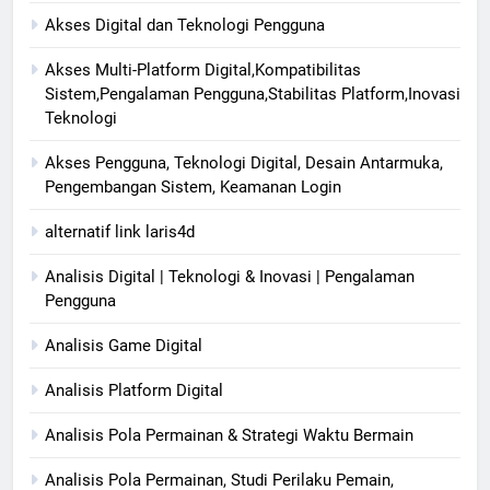
Akses Digital dan Teknologi Pengguna
Akses Multi-Platform Digital,Kompatibilitas
Sistem,Pengalaman Pengguna,Stabilitas Platform,Inovasi
Teknologi
Akses Pengguna, Teknologi Digital, Desain Antarmuka,
Pengembangan Sistem, Keamanan Login
alternatif link laris4d
Analisis Digital | Teknologi & Inovasi | Pengalaman
Pengguna
Analisis Game Digital
Analisis Platform Digital
Analisis Pola Permainan & Strategi Waktu Bermain
Analisis Pola Permainan, Studi Perilaku Pemain,