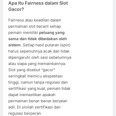
Apa Itu Fairness dalam Slot
Gacor?
Fairness atau keadilan dalam
permainan slot berarti setiap
pemain memiliki
peluang yang
sama dan tidak dibedakan oleh
sistem
. Setiap hasil putaran (spin)
harus sepenuhnya acak dan tidak
dipengaruhi oleh sesi sebelumnya
atau siapa yang memainkannya.
Slot yang disebut “gacor”
seringkali memicu ekspektasi
tinggi, namun tanpa regulasi dan
sertifikasi yang kuat, pemain tidak
dapat memastikan apakah
permainan benar-benar berjalan
adil. Di sinilah sertifikasi dan
regulasi berperan.