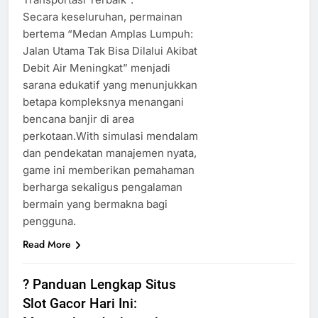
Secara keseluruhan, permainan
bertema “Medan Amplas Lumpuh:
Jalan Utama Tak Bisa Dilalui Akibat
Debit Air Meningkat” menjadi
sarana edukatif yang menunjukkan
betapa kompleksnya menangani
bencana banjir di area
perkotaan.With simulasi mendalam
dan pendekatan manajemen nyata,
game ini memberikan pemahaman
berharga sekaligus pengalaman
bermain yang bermakna bagi
pengguna.
Read More
? Panduan Lengkap Situs
Slot Gacor Hari Ini: