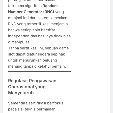
terutama algoritma
Random
Number Generator (RNG)
yang
menjadi inti dari sistem keacakan.
RNG yang tersertifikasi menjamin
bahwa setiap spin bersifat
independen dan hasilnya tidak bisa
dimanipulasi.
Tanpa sertifikasi ini, sebuah game
slot dapat diatur secara sepihak
untuk menurunkan peluang
menang tanpa diketahui pemain.
Regulasi: Pengawasan
Operasional yang
Menyeluruh
Sementara sertifikasi berfokus
pada sisi teknis permainan,