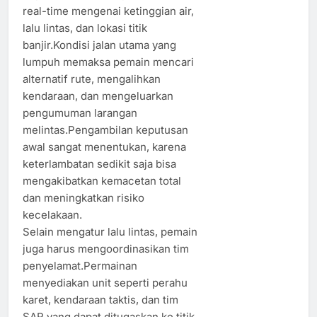
real-time mengenai ketinggian air,
lalu lintas, dan lokasi titik
banjir.Kondisi jalan utama yang
lumpuh memaksa pemain mencari
alternatif rute, mengalihkan
kendaraan, dan mengeluarkan
pengumuman larangan
melintas.Pengambilan keputusan
awal sangat menentukan, karena
keterlambatan sedikit saja bisa
mengakibatkan kemacetan total
dan meningkatkan risiko
kecelakaan.
Selain mengatur lalu lintas, pemain
juga harus mengoordinasikan tim
penyelamat.Permainan
menyediakan unit seperti perahu
karet, kendaraan taktis, dan tim
SAR yang dapat ditugaskan ke titik