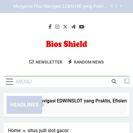
Skip
Panduan Mengakses EDWINSLOT melalui
to
Browser Desktop dan Mobile
content
Panduan Mengakses LEBAH4D melalui Browser
Desktop dan Mobile
Mengenal Fitur Navigasi EDWINSLOT yang
Praktis, Efisien, dan Mudah Dipahami
Mengenal Fitur Navigasi LEBAH4D yang Praktis
dan Efisien untuk Pengguna
Bios Shield
Lindungi Data Anda Dengan Layanan
Panduan Mengakses EDWINSLOT melalui
NEWSLETTER
RANDOM NEWS
Browser Desktop dan Mobile
Keamanan Digital Dari Bios Shield.
Panduan Mengakses LEBAH4D melalui Browser
Solusi Aman Untuk Era Digital.
Desktop dan Mobile
MENU
ngenal Fitur Navigasi EDWINSLOT yang Praktis, Efisien, dan
HEADLINES
Weeks Ago
Home
situs judi slot gacor