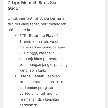
? Tips Memilih Situs Slot
Gacor
Untuk memastikan Anda bermain
di situs yang tepat, pertimbangkan
hal-hal berikut:
RTP (Return to Player)
Tinggi:
Pilih situs yang
menawarkan game dengan
RTP tinggi, karena ini
menunjukkan persentase
kemenangan jangka panjang
yang lebih baik.
Lisensi Resmi:
Pastikan
situs memiliki lisensi resmi
dari badan pengatur
perjudian untuk menjamin
keamanan dan keadilan
permainan.