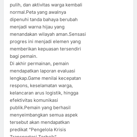
pulih, dan aktivitas warga kembali
normal.Peta yang awalnya
dipenuhi tanda bahaya berubah
menjadi warna hijau yang
menandakan wilayah aman.Sensasi
progres ini menjadi elemen yang
memberikan kepuasan tersendiri
bagi pemain.
Di akhir permainan, pemain
mendapatkan laporan evaluasi
lengkap.Game menilai kecepatan
respons, keselamatan warga,
kelancaran arus logistik, hingga
efektivitas komunikasi
publik.Pemain yang berhasil
menyeimbangkan semua aspek
tersebut akan mendapatkan
predikat “Pengelola Krisis
Transportasi Terbaik”.