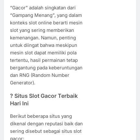
“Gacor” adalah singkatan dari
“Gampang Menang”, yang dalam
konteks slot online berarti mesin
slot yang sering memberikan
kemenangan. Namun, penting
untuk diingat bahwa meskipun
mesin slot dapat memiliki pola
tertentu, hasil permainan tetap
bergantung pada keberuntungan
dan RNG (Random Number
Generator).
? Situs Slot Gacor Terbaik
Hari Ini
Berikut beberapa situs yang
dikenal dengan reputasi baik dan
sering disebut sebagai situs slot
gacor: