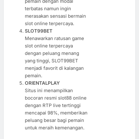
pemain dengan modal
terbatas namun ingin
merasakan sensasi bermain
slot online terpercaya.
SLOT99BET
Menawarkan ratusan game
slot online terpercaya
dengan peluang menang
yang tinggi, SLOT99BET
menjadi favorit di kalangan
pemain.
ORIENTALPLAY
Situs ini menampilkan
bocoran resmi slot88 online
dengan RTP live tertinggi
mencapai 98%, memberikan
peluang besar bagi pemain
untuk meraih kemenangan.