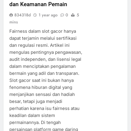
dan Keamanan Pemain
834318d
1 year ago
0
5
mins
Fairness dalam slot gacor hanya
dapat terjamin melalui sertifikasi
dan regulasi resmi. Artikel ini
mengulas pentingnya pengawasan,
audit independen, dan lisensi legal
dalam menciptakan pengalaman
bermain yang adil dan transparan.
Slot gacor saat ini bukan hanya
fenomena hiburan digital yang
menjanjikan sensasi dan hadiah
besar, tetapi juga menjadi
perhatian karena isu fairness atau
keadilan dalam sistem
permainannya. Di tengah
persaingan platform game daring