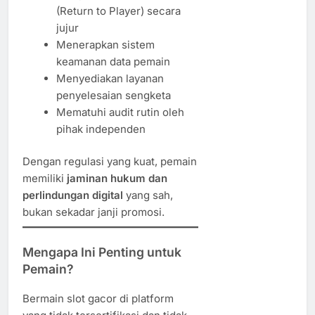
(Return to Player) secara
jujur
Menerapkan sistem
keamanan data pemain
Menyediakan layanan
penyelesaian sengketa
Mematuhi audit rutin oleh
pihak independen
Dengan regulasi yang kuat, pemain
memiliki
jaminan hukum dan
perlindungan digital
yang sah,
bukan sekadar janji promosi.
Mengapa Ini Penting untuk
Pemain?
Bermain slot gacor di platform