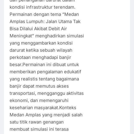
kondisi infrastruktur terendam.
Permainan dengan tema “Medan
Amplas Lumpuh: Jalan Utama Tak
Bisa Dilalui Akibat Debit Air
Meningkat” menghadirkan simulasi
yang menggambarkan kondisi
darurat ketika sebuah wilayah
perkotaan menghadapi banjir
besar.Permainan ini dibuat untuk
memberikan pengalaman edukatif
yang realistis tentang bagaimana
banjir dapat memutus akses
transportasi, mengganggu aktivitas
ekonomi, dan memengaruhi
keseharian masyarakat.Konteks
Medan Amplas yang menjadi salah
satu titik rawan genangan
membuat simulasi ini terasa