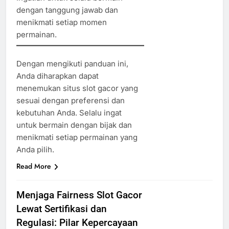
dengan tanggung jawab dan
menikmati setiap momen
permainan.
Dengan mengikuti panduan ini,
Anda diharapkan dapat
menemukan situs slot gacor yang
sesuai dengan preferensi dan
kebutuhan Anda. Selalu ingat
untuk bermain dengan bijak dan
menikmati setiap permainan yang
Anda pilih.
Read More
Menjaga Fairness Slot Gacor
Lewat Sertifikasi dan
Regulasi: Pilar Kepercayaan