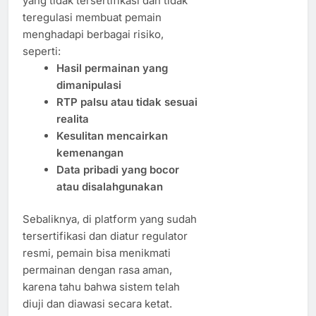
yang tidak tersertifikasi dan tidak
teregulasi membuat pemain
menghadapi berbagai risiko,
seperti:
Hasil permainan yang
dimanipulasi
RTP palsu atau tidak sesuai
realita
Kesulitan mencairkan
kemenangan
Data pribadi yang bocor
atau disalahgunakan
Sebaliknya, di platform yang sudah
tersertifikasi dan diatur regulator
resmi, pemain bisa menikmati
permainan dengan rasa aman,
karena tahu bahwa sistem telah
diuji dan diawasi secara ketat.