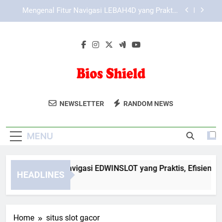
Skip
Panduan Mengakses EDWINSLOT melalui
to
Browser Desktop dan Mobile
content
Panduan Mengakses LEBAH4D melalui Browser
Desktop dan Mobile
Mengenal Fitur Navigasi EDWINSLOT yang
Praktis, Efisien, dan Mudah Dipahami
Mengenal Fitur Navigasi LEBAH4D yang Praktis
dan Efisien untuk Pengguna
Bios Shield
Lindungi Data Anda Dengan Layanan
Panduan Mengakses EDWINSLOT melalui
NEWSLETTER
RANDOM NEWS
Browser Desktop dan Mobile
Keamanan Digital Dari Bios Shield.
Panduan Mengakses LEBAH4D melalui Browser
Solusi Aman Untuk Era Digital.
Desktop dan Mobile
MENU
ngenal Fitur Navigasi EDWINSLOT yang Praktis, Efisien, dan
HEADLINES
Weeks Ago
Home
situs slot gacor