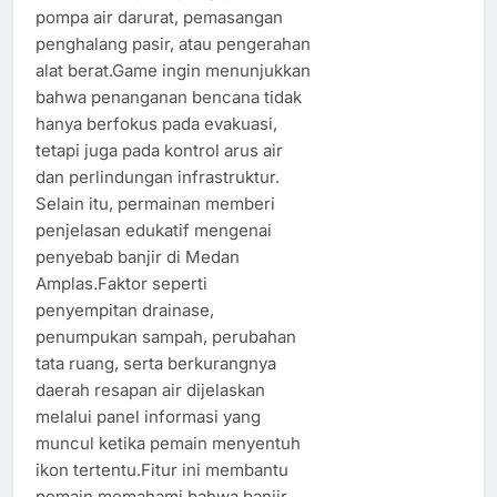
pompa air darurat, pemasangan
penghalang pasir, atau pengerahan
alat berat.Game ingin menunjukkan
bahwa penanganan bencana tidak
hanya berfokus pada evakuasi,
tetapi juga pada kontrol arus air
dan perlindungan infrastruktur.
Selain itu, permainan memberi
penjelasan edukatif mengenai
penyebab banjir di Medan
Amplas.Faktor seperti
penyempitan drainase,
penumpukan sampah, perubahan
tata ruang, serta berkurangnya
daerah resapan air dijelaskan
melalui panel informasi yang
muncul ketika pemain menyentuh
ikon tertentu.Fitur ini membantu
pemain memahami bahwa banjir