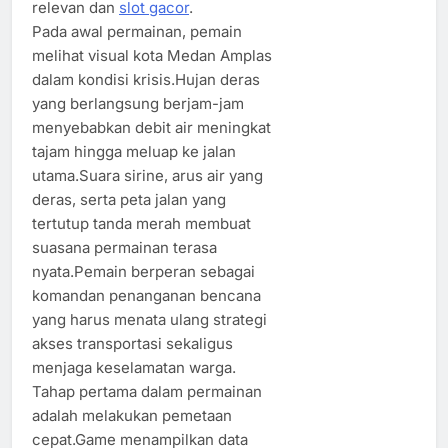
relevan dan
slot gacor
.
Pada awal permainan, pemain
melihat visual kota Medan Amplas
dalam kondisi krisis.Hujan deras
yang berlangsung berjam-jam
menyebabkan debit air meningkat
tajam hingga meluap ke jalan
utama.Suara sirine, arus air yang
deras, serta peta jalan yang
tertutup tanda merah membuat
suasana permainan terasa
nyata.Pemain berperan sebagai
komandan penanganan bencana
yang harus menata ulang strategi
akses transportasi sekaligus
menjaga keselamatan warga.
Tahap pertama dalam permainan
adalah melakukan pemetaan
cepat.Game menampilkan data