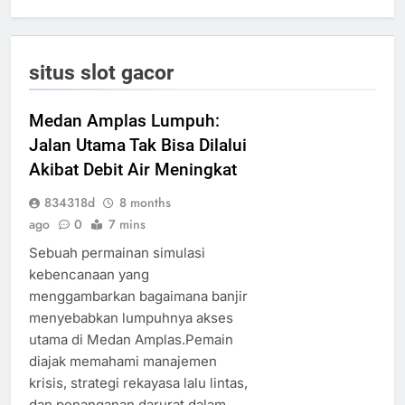
situs slot gacor
Medan Amplas Lumpuh:
Jalan Utama Tak Bisa Dilalui
Akibat Debit Air Meningkat
834318d
8 months
ago
0
7 mins
Sebuah permainan simulasi
kebencanaan yang
menggambarkan bagaimana banjir
menyebabkan lumpuhnya akses
utama di Medan Amplas.Pemain
diajak memahami manajemen
krisis, strategi rekayasa lalu lintas,
dan penanganan darurat dalam