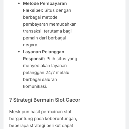
Metode Pembayaran
Fleksibel:
Situs dengan
berbagai metode
pembayaran memudahkan
transaksi, terutama bagi
pemain dari berbagai
negara.
Layanan Pelanggan
Responsif:
Pilih situs yang
menyediakan layanan
pelanggan 24/7 melalui
berbagai saluran
komunikasi.
? Strategi Bermain Slot Gacor
Meskipun hasil permainan slot
bergantung pada keberuntungan,
beberapa strategi berikut dapat