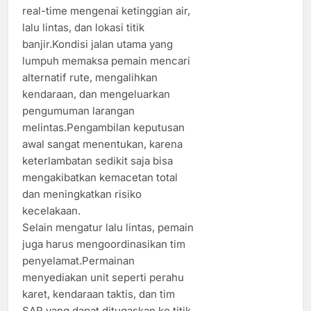
real-time mengenai ketinggian air,
lalu lintas, dan lokasi titik
banjir.Kondisi jalan utama yang
lumpuh memaksa pemain mencari
alternatif rute, mengalihkan
kendaraan, dan mengeluarkan
pengumuman larangan
melintas.Pengambilan keputusan
awal sangat menentukan, karena
keterlambatan sedikit saja bisa
mengakibatkan kemacetan total
dan meningkatkan risiko
kecelakaan.
Selain mengatur lalu lintas, pemain
juga harus mengoordinasikan tim
penyelamat.Permainan
menyediakan unit seperti perahu
karet, kendaraan taktis, dan tim
SAR yang dapat ditugaskan ke titik