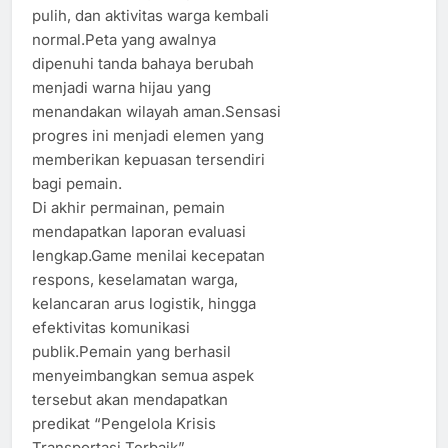
pulih, dan aktivitas warga kembali
normal.Peta yang awalnya
dipenuhi tanda bahaya berubah
menjadi warna hijau yang
menandakan wilayah aman.Sensasi
progres ini menjadi elemen yang
memberikan kepuasan tersendiri
bagi pemain.
Di akhir permainan, pemain
mendapatkan laporan evaluasi
lengkap.Game menilai kecepatan
respons, keselamatan warga,
kelancaran arus logistik, hingga
efektivitas komunikasi
publik.Pemain yang berhasil
menyeimbangkan semua aspek
tersebut akan mendapatkan
predikat “Pengelola Krisis
Transportasi Terbaik”.