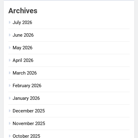
Archives
July 2026
June 2026
May 2026
April 2026
March 2026
February 2026
January 2026
December 2025
November 2025
October 2025