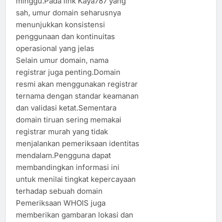
minggu.Pada link Kaya787 yang
sah, umur domain seharusnya
menunjukkan konsistensi
penggunaan dan kontinuitas
operasional yang jelas
Selain umur domain, nama
registrar juga penting.Domain
resmi akan menggunakan registrar
ternama dengan standar keamanan
dan validasi ketat.Sementara
domain tiruan sering memakai
registrar murah yang tidak
menjalankan pemeriksaan identitas
mendalam.Pengguna dapat
membandingkan informasi ini
untuk menilai tingkat kepercayaan
terhadap sebuah domain
Pemeriksaan WHOIS juga
memberikan gambaran lokasi dan