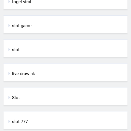
togel viral
slot gacor
slot
live draw hk
Slot
slot 777