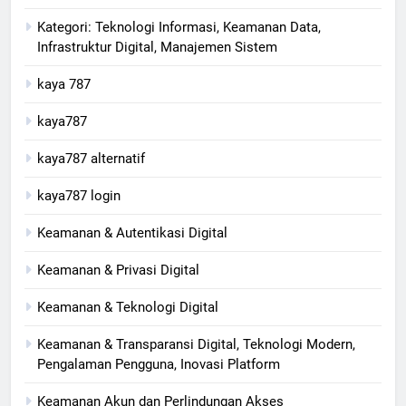
Kategori: Teknologi Informasi, Keamanan Data,
Infrastruktur Digital, Manajemen Sistem
kaya 787
kaya787
kaya787 alternatif
kaya787 login
Keamanan & Autentikasi Digital
Keamanan & Privasi Digital
Keamanan & Teknologi Digital
Keamanan & Transparansi Digital, Teknologi Modern,
Pengalaman Pengguna, Inovasi Platform
Keamanan Akun dan Perlindungan Akses