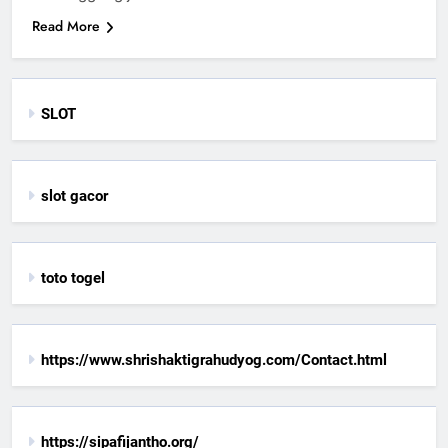
Read More
SLOT
slot gacor
toto togel
https://www.shrishaktigrahudyog.com/Contact.html
https://sipafijantho.org/