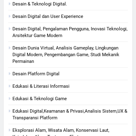
Desain & Teknologi Digital.
Desain Digital dan User Experience
Desain Digital, Pengalaman Pengguna, Inovasi Teknologi,
Arsitektur Game Modern
Desain Dunia Virtual, Analisis Gameplay, Lingkungan
Digital Modern, Pengembangan Game, Studi Mekanik
Permainan
Desain Platform Digital
Edukasi & Literasi Informasi
Edukasi & Teknologi Game
Edukasi Digital,Keamanan & Privasi,Analisis Sistem,UX &
Transparansi Platform
Eksplorasi Alam, Wisata Alam, Konservasi Laut,