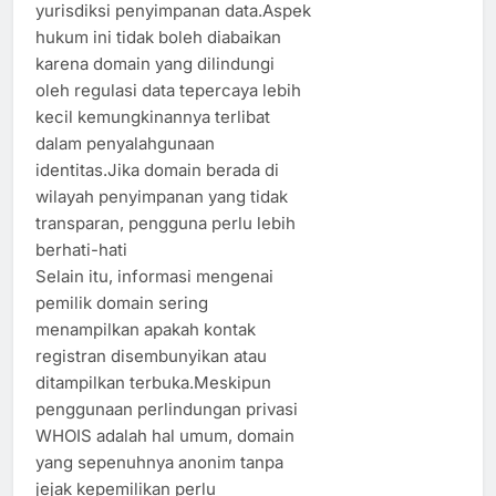
yurisdiksi penyimpanan data.Aspek
hukum ini tidak boleh diabaikan
karena domain yang dilindungi
oleh regulasi data tepercaya lebih
kecil kemungkinannya terlibat
dalam penyalahgunaan
identitas.Jika domain berada di
wilayah penyimpanan yang tidak
transparan, pengguna perlu lebih
berhati-hati
Selain itu, informasi mengenai
pemilik domain sering
menampilkan apakah kontak
registran disembunyikan atau
ditampilkan terbuka.Meskipun
penggunaan perlindungan privasi
WHOIS adalah hal umum, domain
yang sepenuhnya anonim tanpa
jejak kepemilikan perlu