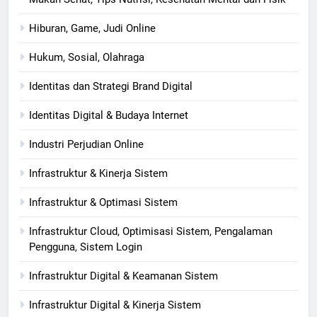
Hiburan, Game, Judi Online
Hukum, Sosial, Olahraga
Identitas dan Strategi Brand Digital
Identitas Digital & Budaya Internet
Industri Perjudian Online
Infrastruktur & Kinerja Sistem
Infrastruktur & Optimasi Sistem
Infrastruktur Cloud, Optimisasi Sistem, Pengalaman
Pengguna, Sistem Login
Infrastruktur Digital & Keamanan Sistem
Infrastruktur Digital & Kinerja Sistem