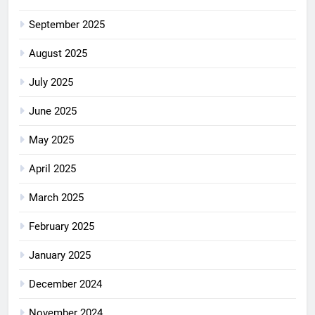
September 2025
August 2025
July 2025
June 2025
May 2025
April 2025
March 2025
February 2025
January 2025
December 2024
November 2024