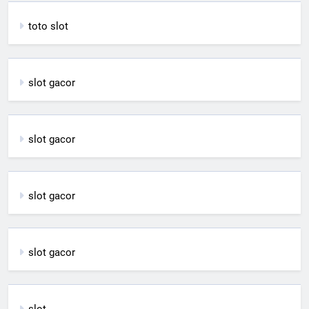
toto slot
slot gacor
slot gacor
slot gacor
slot gacor
slot