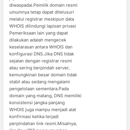
diwaspadai.Pemilik domain resmi
umumnya tetap dapat ditelusuri
melalui registrar meskipun data
WHOIS dilindungi lapisan privasi
Pemeriksaan lain yang dapat
dilakukan adalah mengecek
keselarasan antara WHOIS dan
konfigurasi DNS.Jika DNS tidak
sejalan dengan registrar resmi
atau sering berpindah server,
kemungkinan besar domain tidak
stabil atau sedang mengalami
pengelolaan sementara.Pada
domain yang matang, DNS memiliki
konsistensi jangka panjang
WHOIS juga mampu menjadi alat
konfirmasi ketika terjadi
perpindahan link resmi.Misalnya,