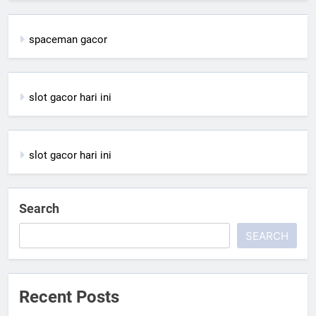
spaceman gacor
slot gacor hari ini
slot gacor hari ini
Search
SEARCH
Recent Posts