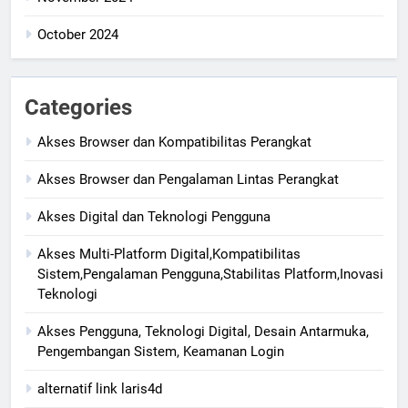
October 2024
Categories
Akses Browser dan Kompatibilitas Perangkat
Akses Browser dan Pengalaman Lintas Perangkat
Akses Digital dan Teknologi Pengguna
Akses Multi-Platform Digital,Kompatibilitas
Sistem,Pengalaman Pengguna,Stabilitas Platform,Inovasi
Teknologi
Akses Pengguna, Teknologi Digital, Desain Antarmuka,
Pengembangan Sistem, Keamanan Login
alternatif link laris4d