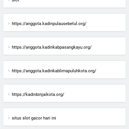
https://anggota.kadinpulausebetul.org/
https://anggota.kadinkabpasangkayu.org/
https://anggota.kadinkablimapuluhkota.org/
https://kadinbinjaikota.org/
situs slot gacor hari ini