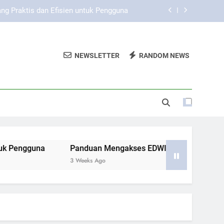
ng Praktis dan Efisien untuk Pengguna
melalui Browser Desktop dan Mobile
melalui Browser Desktop dan Mobile
NEWSLETTER
RANDOM NEWS
Praktis, Efisien, dan Mudah Dipahami
olusi Aman Untuk Era Digital.
ng Praktis dan Efisien untuk Pengguna
melalui Browser Desktop dan Mobile
melalui Browser Desktop dan Mobile
a
Panduan Mengakses EDWINSLOT melalui Browser Desk
3 Weeks Ago