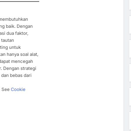
r membutuhkan
ang baik. Dengan
si dua faktor,
 tautan
ting untuk
an hanya soal alat,
s dapat mencegah
. Dengan strategi
, dan bebas dari
. See
Cookie