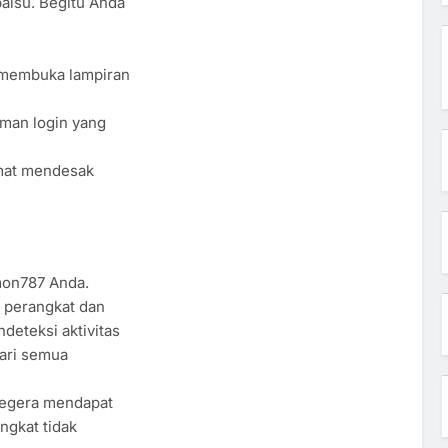
alsu. Begitu Anda
 membuka lampiran
man login yang
mat mendesak
mon787 Anda.
t perangkat dan
ndeteksi aktivitas
dari semua
 segera mendapat
angkat tidak