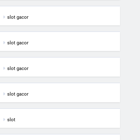
slot gacor
slot gacor
slot gacor
slot gacor
slot