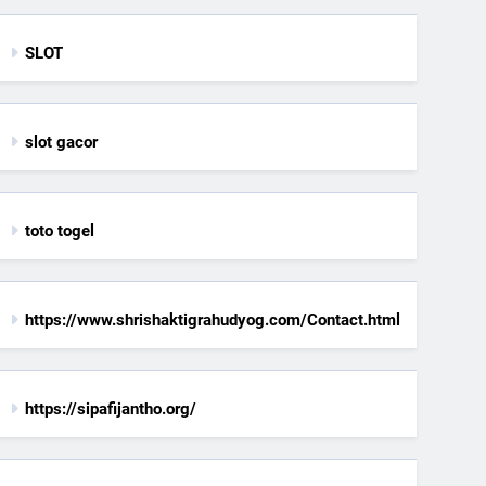
SLOT
slot gacor
toto togel
https://www.shrishaktigrahudyog.com/Contact.html
https://sipafijantho.org/