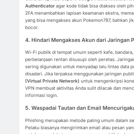
Authenticator
agar kode tidak bisa diakses oleh piha
2FA menambahkan lapisan keamanan ekstra, mema
yang bisa mengakses akun Pokemon787, bahkan jik
bocor.
4. Hindari Mengakses Akun dari Jaringan P
Wi-Fi publik di tempat umum seperti kafe, bandara,
perbelanjaan rentan disusupi oleh peretas. Jaring
sering digunakan untuk menyadap lalu lintas data 
disadari. Jika terpaksa menggunakan jaringan publi
(Virtual Private Network)
untuk mengenkripsi konek
VPN membuat aktivitas Anda sulit dilacak dan men
informasi login.
5. Waspadai Tautan dan Email Mencurigak
Phishing merupakan metode paling umum dalam se
Pelaku biasanya mengirimkan email atau pesan yan