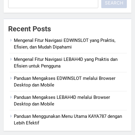
SEARCH
Recent Posts
Mengenal Fitur Navigasi EDWINSLOT yang Praktis,
Efisien, dan Mudah Dipahami
Mengenal Fitur Navigasi LEBAH4D yang Praktis dan
Efisien untuk Pengguna
Panduan Mengakses EDWINSLOT melalui Browser
Desktop dan Mobile
Panduan Mengakses LEBAH4D melalui Browser
Desktop dan Mobile
Panduan Menggunakan Menu Utama KAYA787 dengan
Lebih Efektif