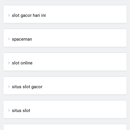
slot gacor hari ini
spaceman
slot online
situs slot gacor
situs slot