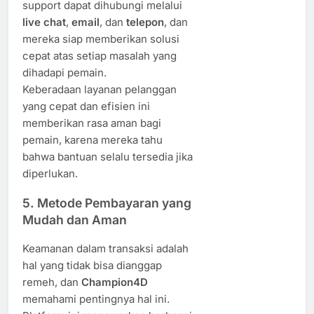
support dapat dihubungi melalui
live chat
,
email
, dan
telepon
, dan
mereka siap memberikan solusi
cepat atas setiap masalah yang
dihadapi pemain.
Keberadaan layanan pelanggan
yang cepat dan efisien ini
memberikan rasa aman bagi
pemain, karena mereka tahu
bahwa bantuan selalu tersedia jika
diperlukan.
5.
Metode Pembayaran yang
Mudah dan Aman
Keamanan dalam transaksi adalah
hal yang tidak bisa dianggap
remeh, dan
Champion4D
memahami pentingnya hal ini.