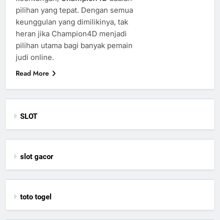
pilihan yang tepat. Dengan semua
keunggulan yang dimilikinya, tak
heran jika Champion4D menjadi
pilihan utama bagi banyak pemain
judi online.
Read More
SLOT
slot gacor
toto togel