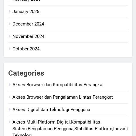
January 2025
December 2024
November 2024
October 2024
Categories
Akses Browser dan Kompatibilitas Perangkat
Akses Browser dan Pengalaman Lintas Perangkat
Akses Digital dan Teknologi Pengguna
Akses Multi-Platform Digital,Kompatibilitas
Sistem,Pengalaman Pengguna,Stabilitas Platform,Inovasi
Teknologi