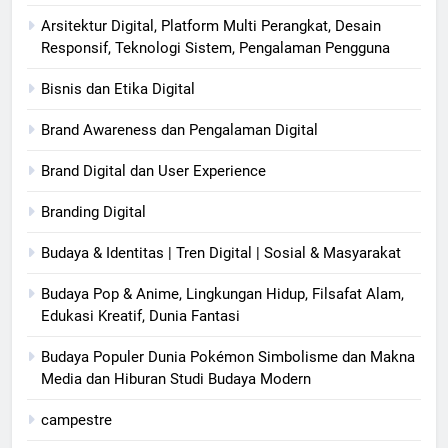
Arsitektur Digital, Platform Multi Perangkat, Desain
Responsif, Teknologi Sistem, Pengalaman Pengguna
Bisnis dan Etika Digital
Brand Awareness dan Pengalaman Digital
Brand Digital dan User Experience
Branding Digital
Budaya & Identitas | Tren Digital | Sosial & Masyarakat
Budaya Pop & Anime, Lingkungan Hidup, Filsafat Alam,
Edukasi Kreatif, Dunia Fantasi
Budaya Populer Dunia Pokémon Simbolisme dan Makna
Media dan Hiburan Studi Budaya Modern
campestre