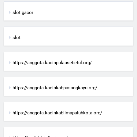
slot gacor
slot
https://anggota.kadinpulausebetul.org/
https://anggota.kadinkabpasangkayu.org/
https://anggota.kadinkablimapuluhkota.org/