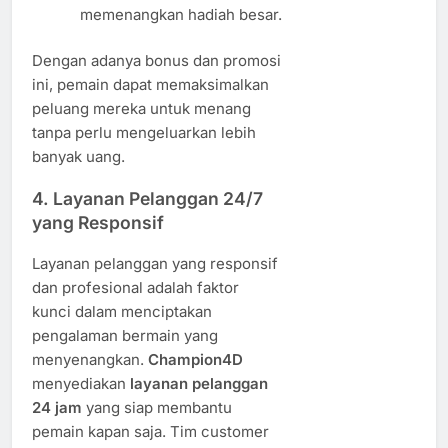
memenangkan hadiah besar.
Dengan adanya bonus dan promosi
ini, pemain dapat memaksimalkan
peluang mereka untuk menang
tanpa perlu mengeluarkan lebih
banyak uang.
4.
Layanan Pelanggan 24/7
yang Responsif
Layanan pelanggan yang responsif
dan profesional adalah faktor
kunci dalam menciptakan
pengalaman bermain yang
menyenangkan.
Champion4D
menyediakan
layanan pelanggan
24 jam
yang siap membantu
pemain kapan saja. Tim customer