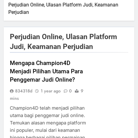
Perjudian Online, Ulasan Platform Judi, Keamanan
Perjudian
Perjudian Online, Ulasan Platform
Judi, Keamanan Perjudian
Mengapa Champion4D
Menjadi Pilihan Utama Para
Penggemar Judi Online?
834318d
1 year ago
0
9
mins
Champion4D telah menjadi pilihan
utama bagi penggemar judi online.
Temukan alasan mengapa platform
ini populer, mulai dari keamanan
hingga berbagai pilihan permainan