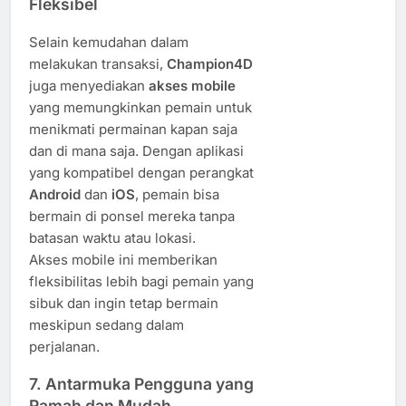
Fleksibel
Selain kemudahan dalam
melakukan transaksi,
Champion4D
juga menyediakan
akses mobile
yang memungkinkan pemain untuk
menikmati permainan kapan saja
dan di mana saja. Dengan aplikasi
yang kompatibel dengan perangkat
Android
dan
iOS
, pemain bisa
bermain di ponsel mereka tanpa
batasan waktu atau lokasi.
Akses mobile ini memberikan
fleksibilitas lebih bagi pemain yang
sibuk dan ingin tetap bermain
meskipun sedang dalam
perjalanan.
7.
Antarmuka Pengguna yang
Ramah dan Mudah