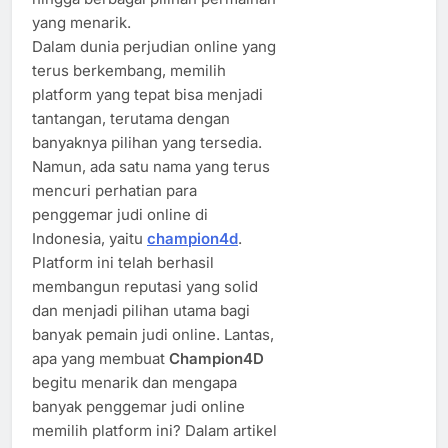
yang menarik.
Dalam dunia perjudian online yang
terus berkembang, memilih
platform yang tepat bisa menjadi
tantangan, terutama dengan
banyaknya pilihan yang tersedia.
Namun, ada satu nama yang terus
mencuri perhatian para
penggemar judi online di
Indonesia, yaitu
champion4d
.
Platform ini telah berhasil
membangun reputasi yang solid
dan menjadi pilihan utama bagi
banyak pemain judi online. Lantas,
apa yang membuat
Champion4D
begitu menarik dan mengapa
banyak penggemar judi online
memilih platform ini? Dalam artikel