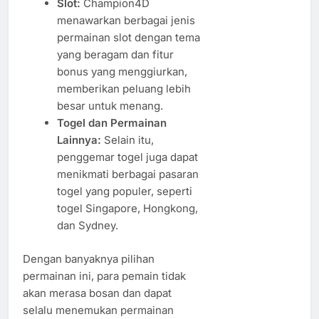
Slot:
Champion4D
menawarkan berbagai jenis
permainan slot dengan tema
yang beragam dan fitur
bonus yang menggiurkan,
memberikan peluang lebih
besar untuk menang.
Togel dan Permainan
Lainnya:
Selain itu,
penggemar togel juga dapat
menikmati berbagai pasaran
togel yang populer, seperti
togel Singapore, Hongkong,
dan Sydney.
Dengan banyaknya pilihan
permainan ini, para pemain tidak
akan merasa bosan dan dapat
selalu menemukan permainan