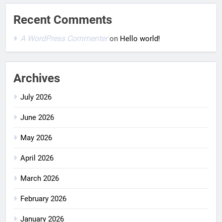
Recent Comments
A WordPress Commenter
on
Hello world!
Archives
July 2026
June 2026
May 2026
April 2026
March 2026
February 2026
January 2026