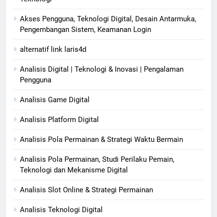
Akses Pengguna, Teknologi Digital, Desain Antarmuka,
Pengembangan Sistem, Keamanan Login
alternatif link laris4d
Analisis Digital | Teknologi & Inovasi | Pengalaman
Pengguna
Analisis Game Digital
Analisis Platform Digital
Analisis Pola Permainan & Strategi Waktu Bermain
Analisis Pola Permainan, Studi Perilaku Pemain,
Teknologi dan Mekanisme Digital
Analisis Slot Online & Strategi Permainan
Analisis Teknologi Digital