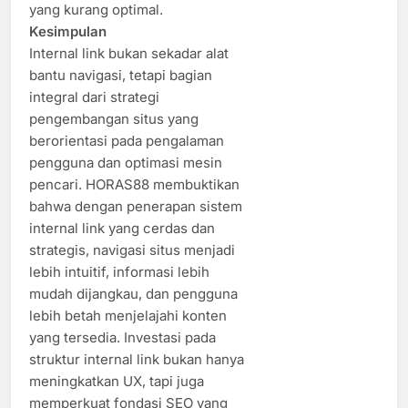
yang kurang optimal.
Kesimpulan
Internal link bukan sekadar alat
bantu navigasi, tetapi bagian
integral dari strategi
pengembangan situs yang
berorientasi pada pengalaman
pengguna dan optimasi mesin
pencari. HORAS88 membuktikan
bahwa dengan penerapan sistem
internal link yang cerdas dan
strategis, navigasi situs menjadi
lebih intuitif, informasi lebih
mudah dijangkau, dan pengguna
lebih betah menjelajahi konten
yang tersedia. Investasi pada
struktur internal link bukan hanya
meningkatkan UX, tapi juga
memperkuat fondasi SEO yang