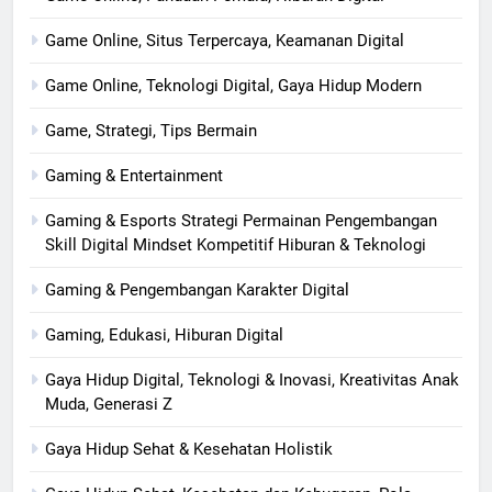
Game Online, Situs Terpercaya, Keamanan Digital
Game Online, Teknologi Digital, Gaya Hidup Modern
Game, Strategi, Tips Bermain
Gaming & Entertainment
Gaming & Esports Strategi Permainan Pengembangan
Skill Digital Mindset Kompetitif Hiburan & Teknologi
Gaming & Pengembangan Karakter Digital
Gaming, Edukasi, Hiburan Digital
Gaya Hidup Digital, Teknologi & Inovasi, Kreativitas Anak
Muda, Generasi Z
Gaya Hidup Sehat & Kesehatan Holistik