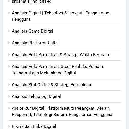
alternatif link laris4d
Analisis Digital | Teknologi & Inovasi | Pengalaman
Pengguna
Analisis Game Digital
Analisis Platform Digital
Analisis Pola Permainan & Strategi Waktu Bermain
Analisis Pola Permainan, Studi Perilaku Pemain,
Teknologi dan Mekanisme Digital
Analisis Slot Online & Strategi Permainan
Analisis Teknologi Digital
Arsitektur Digital, Platform Multi Perangkat, Desain
Responsif, Teknologi Sistem, Pengalaman Pengguna
Bisnis dan Etika Digital