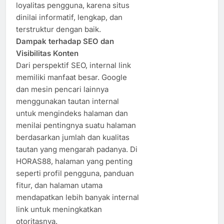
loyalitas pengguna, karena situs
dinilai informatif, lengkap, dan
terstruktur dengan baik.
Dampak terhadap SEO dan
Visibilitas Konten
Dari perspektif SEO, internal link
memiliki manfaat besar. Google
dan mesin pencari lainnya
menggunakan tautan internal
untuk mengindeks halaman dan
menilai pentingnya suatu halaman
berdasarkan jumlah dan kualitas
tautan yang mengarah padanya. Di
HORAS88, halaman yang penting
seperti profil pengguna, panduan
fitur, dan halaman utama
mendapatkan lebih banyak internal
link untuk meningkatkan
otoritasnya.