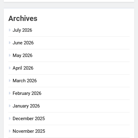
Archives
July 2026
June 2026
May 2026
April 2026
March 2026
February 2026
January 2026
December 2025
November 2025