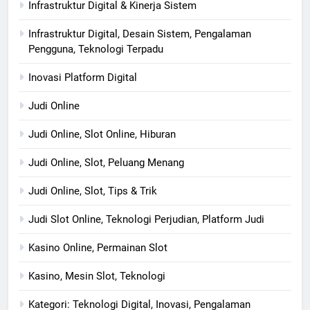
Infrastruktur Digital & Kinerja Sistem
Infrastruktur Digital, Desain Sistem, Pengalaman
Pengguna, Teknologi Terpadu
Inovasi Platform Digital
Judi Online
Judi Online, Slot Online, Hiburan
Judi Online, Slot, Peluang Menang
Judi Online, Slot, Tips & Trik
Judi Slot Online, Teknologi Perjudian, Platform Judi
Kasino Online, Permainan Slot
Kasino, Mesin Slot, Teknologi
Kategori: Teknologi Digital, Inovasi, Pengalaman