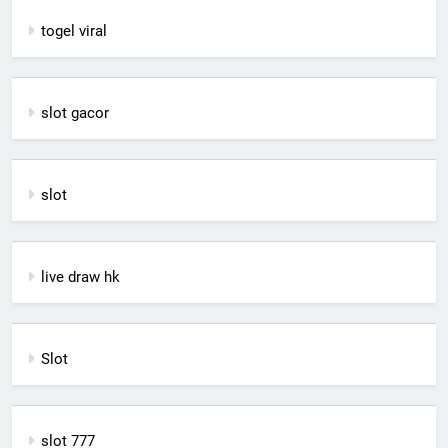
togel viral
slot gacor
slot
live draw hk
Slot
slot 777