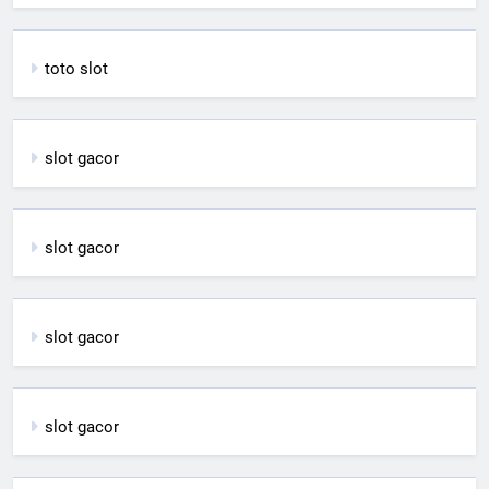
toto slot
slot gacor
slot gacor
slot gacor
slot gacor