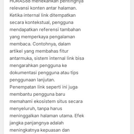
HORAS88 menekankan pentingnya
relevansi konten antar halaman.
Ketika internal link ditempatkan
secara kontekstual, pengguna
mendapatkan referensi tambahan
yang memperkaya pengalaman
membaca. Contohnya, dalam
artikel yang membahas fitur
antarmuka, sistem internal link bisa
mengarahkan pengguna ke
dokumentasi pengguna atau tips
penggunaan lanjutan.
Penempatan link seperti ini juga
membantu pengguna baru
memahami ekosistem situs secara
menyeluruh, tanpa harus
meninggalkan halaman utama. Efek
jangka panjangnya adalah
meningkatnya kepuasan dan