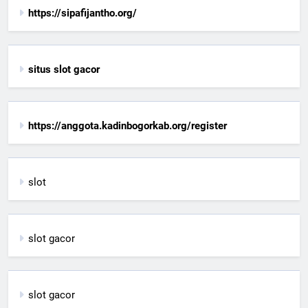
https://sipafijantho.org/
situs slot gacor
https://anggota.kadinbogorkab.org/register
slot
slot gacor
slot gacor