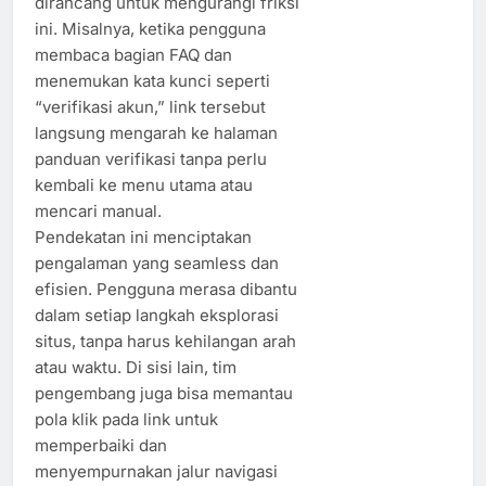
dirancang untuk mengurangi friksi
ini. Misalnya, ketika pengguna
membaca bagian FAQ dan
menemukan kata kunci seperti
“verifikasi akun,” link tersebut
langsung mengarah ke halaman
panduan verifikasi tanpa perlu
kembali ke menu utama atau
mencari manual.
Pendekatan ini menciptakan
pengalaman yang seamless dan
efisien. Pengguna merasa dibantu
dalam setiap langkah eksplorasi
situs, tanpa harus kehilangan arah
atau waktu. Di sisi lain, tim
pengembang juga bisa memantau
pola klik pada link untuk
memperbaiki dan
menyempurnakan jalur navigasi