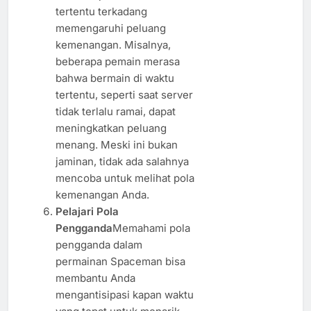
tertentu terkadang
memengaruhi peluang
kemenangan. Misalnya,
beberapa pemain merasa
bahwa bermain di waktu
tertentu, seperti saat server
tidak terlalu ramai, dapat
meningkatkan peluang
menang. Meski ini bukan
jaminan, tidak ada salahnya
mencoba untuk melihat pola
kemenangan Anda.
Pelajari Pola
Pengganda
Memahami pola
pengganda dalam
permainan Spaceman bisa
membantu Anda
mengantisipasi kapan waktu