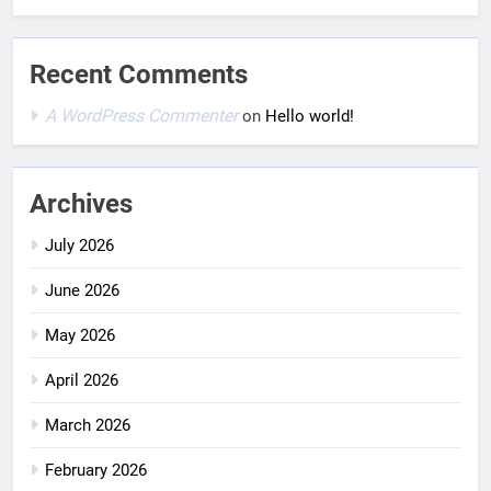
Recent Comments
A WordPress Commenter
on
Hello world!
Archives
July 2026
June 2026
May 2026
April 2026
March 2026
February 2026