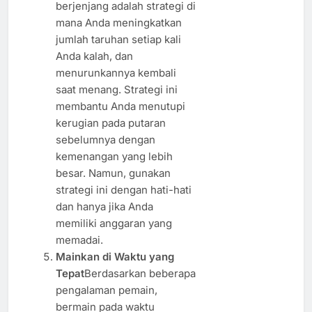
berjenjang adalah strategi di
mana Anda meningkatkan
jumlah taruhan setiap kali
Anda kalah, dan
menurunkannya kembali
saat menang. Strategi ini
membantu Anda menutupi
kerugian pada putaran
sebelumnya dengan
kemenangan yang lebih
besar. Namun, gunakan
strategi ini dengan hati-hati
dan hanya jika Anda
memiliki anggaran yang
memadai.
Mainkan di Waktu yang
Tepat
Berdasarkan beberapa
pengalaman pemain,
bermain pada waktu