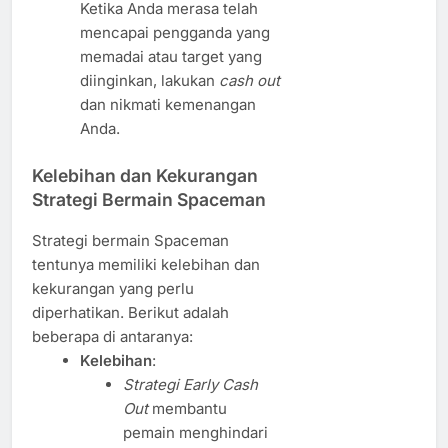
Ketika Anda merasa telah
mencapai pengganda yang
memadai atau target yang
diinginkan, lakukan
cash out
dan nikmati kemenangan
Anda.
Kelebihan dan Kekurangan
Strategi Bermain Spaceman
Strategi bermain Spaceman
tentunya memiliki kelebihan dan
kekurangan yang perlu
diperhatikan. Berikut adalah
beberapa di antaranya:
Kelebihan
:
Strategi Early Cash
Out
membantu
pemain menghindari