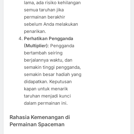
lama, ada risiko kehilangan
semua taruhan jika
permainan berakhir
sebelum Anda melakukan
penarikan.
Perhatikan Pengganda
(Multiplier)
: Pengganda
bertambah seiring
berjalannya waktu, dan
semakin tinggi pengganda,
semakin besar hadiah yang
didapatkan. Keputusan
kapan untuk menarik
taruhan menjadi kunci
dalam permainan ini.
Rahasia Kemenangan di
Permainan Spaceman