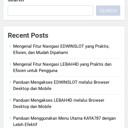
SEARCH
Recent Posts
Mengenal Fitur Navigasi EDWINSLOT yang Praktis,
Efisien, dan Mudah Dipahami
Mengenal Fitur Navigasi LEBAH4D yang Praktis dan
Efisien untuk Pengguna
Panduan Mengakses EDWINSLOT melalui Browser
Desktop dan Mobile
Panduan Mengakses LEBAH4D melalui Browser
Desktop dan Mobile
Panduan Menggunakan Menu Utama KAYA787 dengan
Lebih Efektif