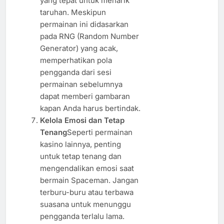
yang tepat untuk menarik
taruhan. Meskipun
permainan ini didasarkan
pada RNG (Random Number
Generator) yang acak,
memperhatikan pola
pengganda dari sesi
permainan sebelumnya
dapat memberi gambaran
kapan Anda harus bertindak.
Kelola Emosi dan Tetap
Tenang
Seperti permainan
kasino lainnya, penting
untuk tetap tenang dan
mengendalikan emosi saat
bermain Spaceman. Jangan
terburu-buru atau terbawa
suasana untuk menunggu
pengganda terlalu lama.