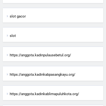
slot gacor
slot
https://anggota.kadinpulausebetul.org/
https://anggota.kadinkabpasangkayu.org/
https://anggota.kadinkablimapuluhkota.org/