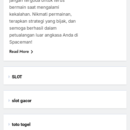
jangan tergoda untuk terus
bermain saat mengalami
kekalahan. Nikmati permainan,
terapkan strategi yang bijak, dan
semoga berhasil dalam
petualangan luar angkasa Anda di
Spaceman!
Read More
SLOT
slot gacor
toto togel