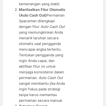
kemenangan yang stabil.
Manfaatkan Fitur Otomatis
(Auto Cash Out)
Permainan
Spaceman dilengkapi
dengan fitur
Auto Cash Out
yang memungkinkan Anda
menarik taruhan secara
otomatis saat pengganda
mencapai angka tertentu.
Tentukan pengganda yang
ingin Anda capai, dan
aktifkan fitur ini untuk
menjaga konsistensi dalam
permainan.
Auto Cash Out
sangat membantu jika Anda
ingin fokus pada strategi
tanpa harus memantau
permainan secara manual.