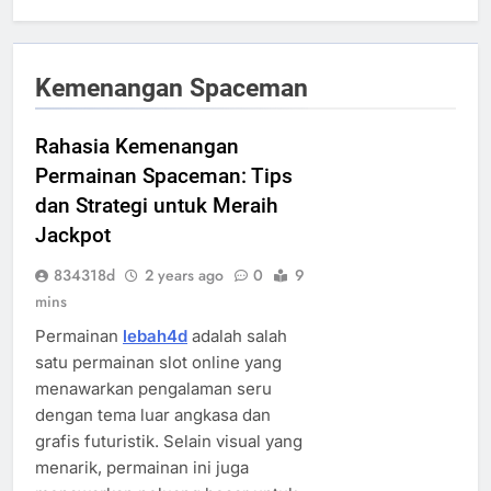
Kemenangan Spaceman
Rahasia Kemenangan
Permainan Spaceman: Tips
dan Strategi untuk Meraih
Jackpot
834318d
2 years ago
0
9
mins
Permainan
lebah4d
adalah salah
satu permainan slot online yang
menawarkan pengalaman seru
dengan tema luar angkasa dan
grafis futuristik. Selain visual yang
menarik, permainan ini juga