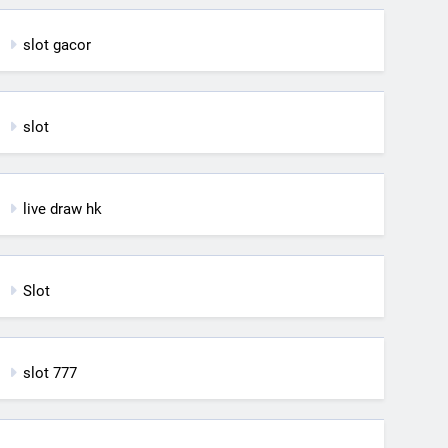
slot gacor
slot
live draw hk
Slot
slot 777