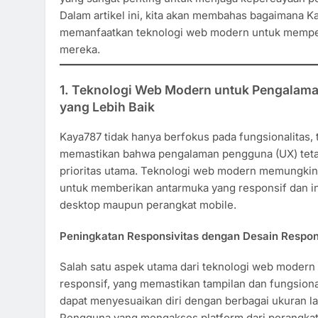
Dalam artikel ini, kita akan membahas bagaimana K
memanfaatkan teknologi web modern untuk mempe
mereka.
1. Teknologi Web Modern untuk Pengalam
yang Lebih Baik
Kaya787 tidak hanya berfokus pada fungsionalitas, t
memastikan bahwa pengalaman pengguna (UX) teta
prioritas utama. Teknologi web modern memungkink
untuk memberikan antarmuka yang responsif dan intu
desktop maupun perangkat mobile.
Peningkatan Responsivitas dengan Desain Respon
Salah satu aspek utama dari teknologi web modern
responsif, yang memastikan tampilan dan fungsiona
dapat menyesuaikan diri dengan berbagai ukuran la
Pengguna yang mengakses platform dari perangkat 