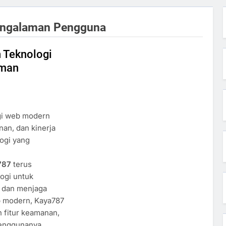
engalaman Pengguna
 Teknologi
aman
gi web modern
an, dan kinerja
ogi yang
787
terus
ogi untuk
 dan menjaga
b modern, Kaya787
 fitur keamanan,
penggunanya.