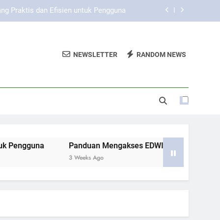
ng Praktis dan Efisien untuk Pengguna
melalui Browser Desktop dan Mobile
melalui Browser Desktop dan Mobile
NEWSLETTER
RANDOM NEWS
Praktis, Efisien, dan Mudah Dipahami
olusi Aman Untuk Era Digital.
ng Praktis dan Efisien untuk Pengguna
melalui Browser Desktop dan Mobile
melalui Browser Desktop dan Mobile
guna
Panduan Mengakses EDWINSLOT melalui Browser D
3 Weeks Ago