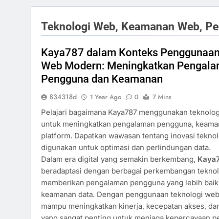
Teknologi Web, Keamanan Web, P
Kaya787 dalam Konteks Penggunaan
Web Modern: Meningkatkan Pengal
Pengguna dan Keamanan
834318d
1 Year Ago
0
7 Mins
Pelajari bagaimana Kaya787 menggunakan teknolo
untuk meningkatkan pengalaman pengguna, keaman
platform. Dapatkan wawasan tentang inovasi teknol
digunakan untuk optimasi dan perlindungan data.
Dalam era digital yang semakin berkembang,
Kaya
beradaptasi dengan berbagai perkembangan teknol
memberikan pengalaman pengguna yang lebih baik
keamanan data. Dengan penggunaan teknologi we
mampu meningkatkan kinerja, kecepatan akses, dan
yang sangat penting untuk menjaga kepercayaan 