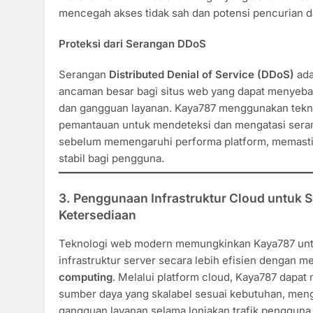
mencegah akses tidak sah dan potensi pencurian d
Proteksi dari Serangan DDoS
Serangan
Distributed Denial of Service (DDoS)
ada
ancaman besar bagi situs web yang dapat menyeb
dan gangguan layanan. Kaya787 menggunakan tekno
pemantauan untuk mendeteksi dan mengatasi ser
sebelum memengaruhi performa platform, memasti
stabil bagi pengguna.
3. Penggunaan Infrastruktur Cloud untuk S
Ketersediaan
Teknologi web modern memungkinkan Kaya787 unt
infrastruktur server secara lebih efisien dengan
computing
. Melalui platform cloud, Kaya787 dapa
sumber daya yang skalabel sesuai kebutuhan, meng
gangguan layanan selama lonjakan trafik pengguna