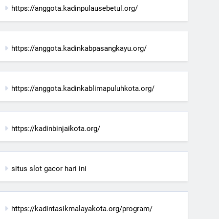
https://anggota.kadinpulausebetul.org/
https://anggota.kadinkabpasangkayu.org/
https://anggota.kadinkablimapuluhkota.org/
https://kadinbinjaikota.org/
situs slot gacor hari ini
https://kadintasikmalayakota.org/program/