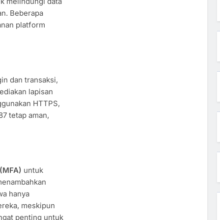
k melindungi data
an. Beberapa
anan platform
n dan transaksi,
diakan lapisan
nggunakan HTTPS,
87 tetap aman,
 (MFA)
untuk
 menambahkan
wa hanya
ereka, meskipun
angat penting untuk