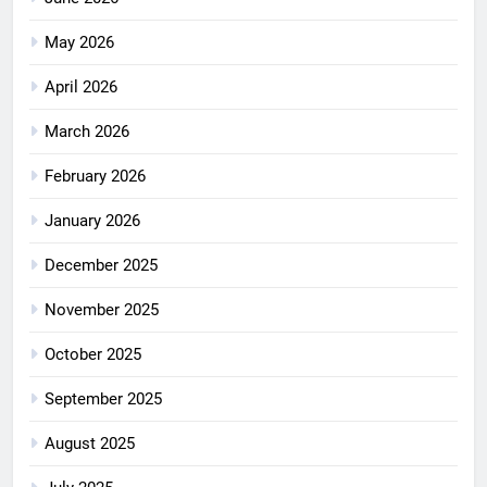
May 2026
April 2026
March 2026
February 2026
January 2026
December 2025
November 2025
October 2025
September 2025
August 2025