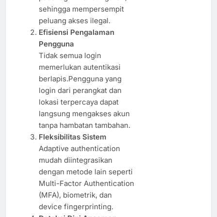
sehingga mempersempit
peluang akses ilegal.
Efisiensi Pengalaman
Pengguna
Tidak semua login
memerlukan autentikasi
berlapis.Pengguna yang
login dari perangkat dan
lokasi terpercaya dapat
langsung mengakses akun
tanpa hambatan tambahan.
Fleksibilitas Sistem
Adaptive authentication
mudah diintegrasikan
dengan metode lain seperti
Multi-Factor Authentication
(MFA), biometrik, dan
device fingerprinting.