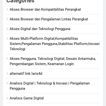
Categories
Akses Browser dan Kompatibilitas Perangkat
Akses Browser dan Pengalaman Lintas Perangkat
Akses Digital dan Teknologi Pengguna
Akses Multi-Platform Digital,Kompatibilitas
Sistem,Pengalaman Pengguna,Stabilitas Platform,Inovasi
Teknologi
Akses Pengguna, Teknologi Digital, Desain Antarmuka,
Pengembangan Sistem, Keamanan Login
alternatif link laris4d
Analisis Digital | Teknologi & Inovasi | Pengalaman
Pengguna
Analisis Game Digital