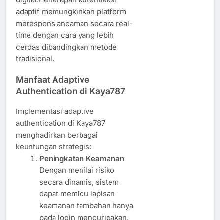
adaptif memungkinkan platform
merespons ancaman secara real-
time dengan cara yang lebih
cerdas dibandingkan metode
tradisional.
Manfaat Adaptive
Authentication di Kaya787
Implementasi adaptive
authentication di Kaya787
menghadirkan berbagai
keuntungan strategis:
Peningkatan Keamanan
Dengan menilai risiko
secara dinamis, sistem
dapat memicu lapisan
keamanan tambahan hanya
pada login mencurigakan,