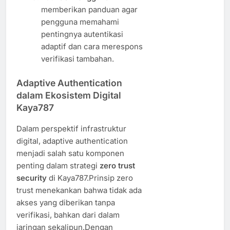
memberikan panduan agar
pengguna memahami
pentingnya autentikasi
adaptif dan cara merespons
verifikasi tambahan.
Adaptive Authentication
dalam Ekosistem Digital
Kaya787
Dalam perspektif infrastruktur
digital, adaptive authentication
menjadi salah satu komponen
penting dalam strategi
zero trust
security
di Kaya787.Prinsip zero
trust menekankan bahwa tidak ada
akses yang diberikan tanpa
verifikasi, bahkan dari dalam
jaringan sekalipun.Dengan