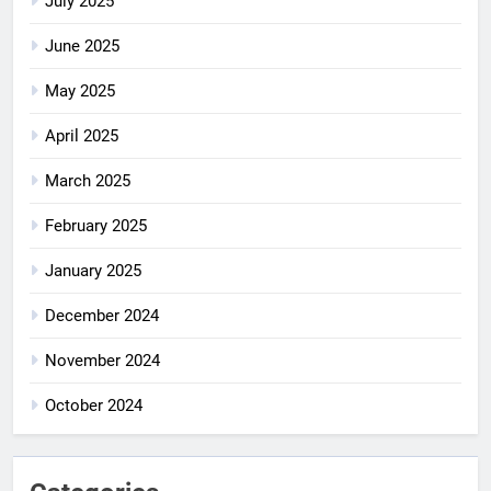
July 2025
June 2025
May 2025
April 2025
March 2025
February 2025
January 2025
December 2024
November 2024
October 2024