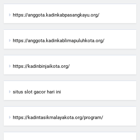
https://anggota.kadinkabpasangkayu.org/
https://anggota.kadinkablimapuluhkota.org/
https://kadinbinjaikota.org/
situs slot gacor hari ini
https://kadintasikmalayakota.org/program/