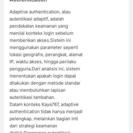
Adaptive authentication, atau
autentikasi adaptif, adalah
pendekatan keamanan yang
menilai konteks login sebelum
memberikan akses.Sistem ini
menggunakan parameter seperti
lokasi geografis, perangkat, alamat
IP, waktu akses, hingga perilaku
pengguna.Dari analisis ini, sistem
menentukan apakah login dapat
dilakukan dengan metode standar
atau membutuhkan lapisan
autentikasi tambahan.
Dalam konteks Kaya787, adaptive
authentication tidak hanya menjadi
pelengkap, melainkan bagian inti
dari strategi keamanan
digital.Penerapan autentikasi