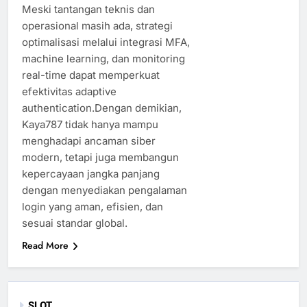
Meski tantangan teknis dan
operasional masih ada, strategi
optimalisasi melalui integrasi MFA,
machine learning, dan monitoring
real-time dapat memperkuat
efektivitas adaptive
authentication.Dengan demikian,
Kaya787 tidak hanya mampu
menghadapi ancaman siber
modern, tetapi juga membangun
kepercayaan jangka panjang
dengan menyediakan pengalaman
login yang aman, efisien, dan
sesuai standar global.
Read More
SLOT