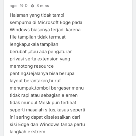
ago
0
8 mins
Halaman yang tidak tampil
sempurna di Microsoft Edge pada
Windows biasanya terjadi karena
file tampilan tidak termuat
lengkap,skala tampilan
berubah,atau ada pengaturan
privasi serta extension yang
memotong resource
penting.Gejalanya bisa berupa
layout berantakan,huruf
menumpuk,tombol bergeser,menu
tidak rapi,atau sebagian elemen
tidak muncul.Meskipun terlihat
seperti masalah situs,kasus seperti
ini sering dapat diselesaikan dari
sisi Edge dan Windows tanpa perlu
langkah ekstrem.