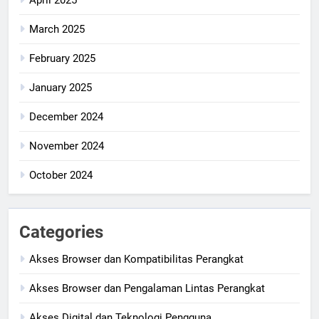
March 2025
February 2025
January 2025
December 2024
November 2024
October 2024
Categories
Akses Browser dan Kompatibilitas Perangkat
Akses Browser dan Pengalaman Lintas Perangkat
Akses Digital dan Teknologi Pengguna