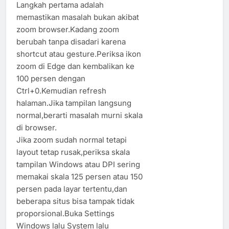
Langkah pertama adalah
memastikan masalah bukan akibat
zoom browser.Kadang zoom
berubah tanpa disadari karena
shortcut atau gesture.Periksa ikon
zoom di Edge dan kembalikan ke
100 persen dengan
Ctrl+0.Kemudian refresh
halaman.Jika tampilan langsung
normal,berarti masalah murni skala
di browser.
Jika zoom sudah normal tetapi
layout tetap rusak,periksa skala
tampilan Windows atau DPI sering
memakai skala 125 persen atau 150
persen pada layar tertentu,dan
beberapa situs bisa tampak tidak
proporsional.Buka Settings
Windows lalu System lalu