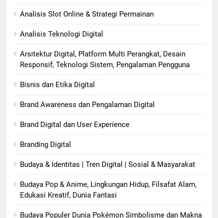
Analisis Slot Online & Strategi Permainan
Analisis Teknologi Digital
Arsitektur Digital, Platform Multi Perangkat, Desain
Responsif, Teknologi Sistem, Pengalaman Pengguna
Bisnis dan Etika Digital
Brand Awareness dan Pengalaman Digital
Brand Digital dan User Experience
Branding Digital
Budaya & Identitas | Tren Digital | Sosial & Masyarakat
Budaya Pop & Anime, Lingkungan Hidup, Filsafat Alam,
Edukasi Kreatif, Dunia Fantasi
Budaya Populer Dunia Pokémon Simbolisme dan Makna