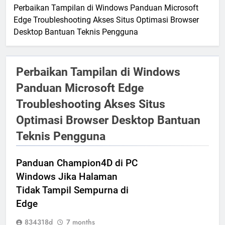
Perbaikan Tampilan di Windows Panduan Microsoft
Edge Troubleshooting Akses Situs Optimasi Browser
Desktop Bantuan Teknis Pengguna
Perbaikan Tampilan di Windows
Panduan Microsoft Edge
Troubleshooting Akses Situs
Optimasi Browser Desktop Bantuan
Teknis Pengguna
Panduan Champion4D di PC
Windows Jika Halaman
Tidak Tampil Sempurna di
Edge
834318d
7 months