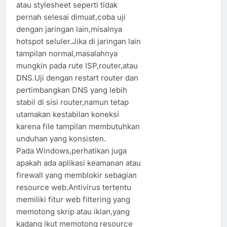
atau stylesheet seperti tidak
pernah selesai dimuat,coba uji
dengan jaringan lain,misalnya
hotspot seluler.Jika di jaringan lain
tampilan normal,masalahnya
mungkin pada rute ISP,router,atau
DNS.Uji dengan restart router dan
pertimbangkan DNS yang lebih
stabil di sisi router,namun tetap
utamakan kestabilan koneksi
karena file tampilan membutuhkan
unduhan yang konsisten.
Pada Windows,perhatikan juga
apakah ada aplikasi keamanan atau
firewall yang memblokir sebagian
resource web.Antivirus tertentu
memiliki fitur web filtering yang
memotong skrip atau iklan,yang
kadang ikut memotong resource