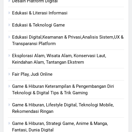
Desain Platform Digital
Edukasi & Literasi Informasi
Edukasi & Teknologi Game
Edukasi Digital,Keamanan & Privasi,Analisis Sistem,UX &
Transparansi Platform
Eksplorasi Alam, Wisata Alam, Konservasi Laut,
Keindahan Alam, Tantangan Ekstrem
Fair Play, Judi Online
Game & Hiburan Keterampilan & Pengembangan Diri
Teknologi & Digital Tips & Trik Gaming
Game & Hiburan, Lifestyle Digital, Teknologi Mobile,
Rekomendasi Ringan
Game & Hiburan, Strategi Game, Anime & Manga,
Fantasi, Dunia Digital