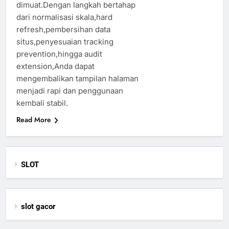
dimuat.Dengan langkah bertahap
dari normalisasi skala,hard
refresh,pembersihan data
situs,penyesuaian tracking
prevention,hingga audit
extension,Anda dapat
mengembalikan tampilan halaman
menjadi rapi dan penggunaan
kembali stabil.
Read More
SLOT
slot gacor