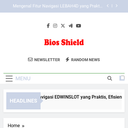
Skip
Panduan Mengakses EDWINSLOT melalui
to
Browser Desktop dan Mobile
content
Panduan Mengakses LEBAH4D melalui Browser
Desktop dan Mobile
Mengenal Fitur Navigasi EDWINSLOT yang
Praktis, Efisien, dan Mudah Dipahami
Mengenal Fitur Navigasi LEBAH4D yang Praktis
dan Efisien untuk Pengguna
Bios Shield
Lindungi Data Anda Dengan Layanan
Panduan Mengakses EDWINSLOT melalui
NEWSLETTER
RANDOM NEWS
Browser Desktop dan Mobile
Keamanan Digital Dari Bios Shield.
Panduan Mengakses LEBAH4D melalui Browser
Solusi Aman Untuk Era Digital.
Desktop dan Mobile
MENU
engenal Fitur Navigasi EDWINSLOT yang Praktis, Efisien, da
HEADLINES
 Weeks Ago
Home