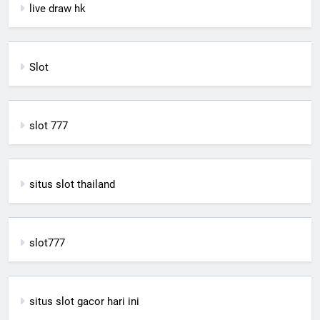
live draw hk
Slot
slot 777
situs slot thailand
slot777
situs slot gacor hari ini