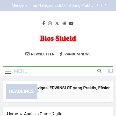
Skip
Panduan Mengakses EDWINSLOT melalui
to
Browser Desktop dan Mobile
content
Panduan Mengakses LEBAH4D melalui Browser
Desktop dan Mobile
Mengenal Fitur Navigasi EDWINSLOT yang
Praktis, Efisien, dan Mudah Dipahami
Mengenal Fitur Navigasi LEBAH4D yang Praktis
dan Efisien untuk Pengguna
Bios Shield
Lindungi Data Anda Dengan Layanan
Panduan Mengakses EDWINSLOT melalui
NEWSLETTER
RANDOM NEWS
Browser Desktop dan Mobile
Keamanan Digital Dari Bios Shield.
Panduan Mengakses LEBAH4D melalui Browser
Solusi Aman Untuk Era Digital.
Desktop dan Mobile
MENU
ngenal Fitur Navigasi EDWINSLOT yang Praktis, Efisien, dan
HEADLINES
Weeks Ago
Home
Analisis Game Digital