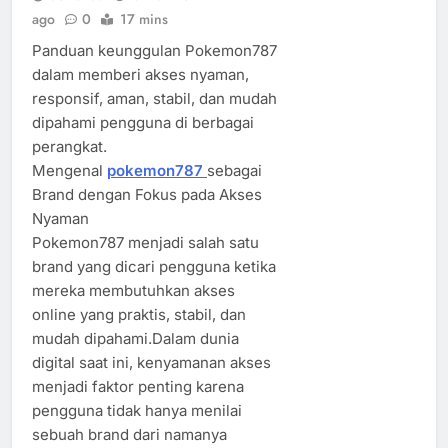
ago
0
17 mins
Panduan keunggulan Pokemon787
dalam memberi akses nyaman,
responsif, aman, stabil, dan mudah
dipahami pengguna di berbagai
perangkat.
Mengenal
pokemon787
sebagai
Brand dengan Fokus pada Akses
Nyaman
Pokemon787 menjadi salah satu
brand yang dicari pengguna ketika
mereka membutuhkan akses
online yang praktis, stabil, dan
mudah dipahami.Dalam dunia
digital saat ini, kenyamanan akses
menjadi faktor penting karena
pengguna tidak hanya menilai
sebuah brand dari namanya