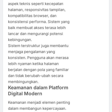
aspek teknis seperti kecepatan
halaman, responsivitas tampilan,
kompatibilitas browser, dan
konsistensi performa. Sistem yang
baik membuat akses terasa lebih
lancar dan mengurangi potensi
kebingungan.
Sistem terstruktur juga membantu
menjaga pengalaman yang
konsisten. Pengguna akan merasa
lebih nyaman ketika halaman
berjalan dengan pola yang familiar
dan tidak berubah-ubah secara
membingungkan.
Keamanan dalam Platform
Digital Modern
Keamanan menjadi elemen penting
dalam membangun kepercayaan.