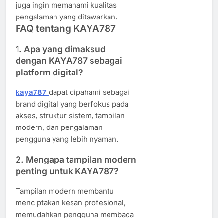
juga ingin memahami kualitas
pengalaman yang ditawarkan.
FAQ tentang KAYA787
1. Apa yang dimaksud
dengan KAYA787 sebagai
platform digital?
kaya787
dapat dipahami sebagai
brand digital yang berfokus pada
akses, struktur sistem, tampilan
modern, dan pengalaman
pengguna yang lebih nyaman.
2. Mengapa tampilan modern
penting untuk KAYA787?
Tampilan modern membantu
menciptakan kesan profesional,
memudahkan pengguna membaca