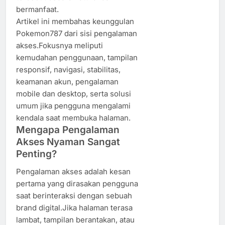
bermanfaat.
Artikel ini membahas keunggulan
Pokemon787 dari sisi pengalaman
akses.Fokusnya meliputi
kemudahan penggunaan, tampilan
responsif, navigasi, stabilitas,
keamanan akun, pengalaman
mobile dan desktop, serta solusi
umum jika pengguna mengalami
kendala saat membuka halaman.
Mengapa Pengalaman
Akses Nyaman Sangat
Penting?
Pengalaman akses adalah kesan
pertama yang dirasakan pengguna
saat berinteraksi dengan sebuah
brand digital.Jika halaman terasa
lambat, tampilan berantakan, atau