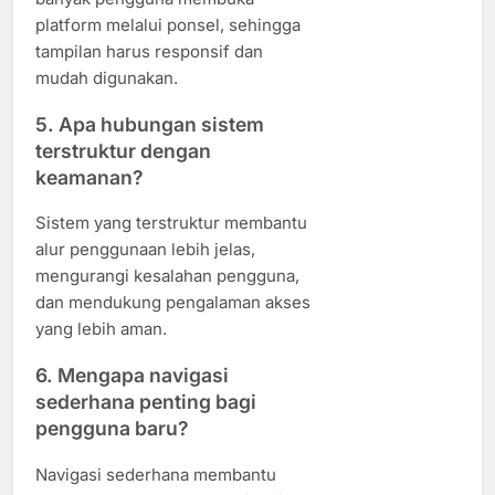
platform melalui ponsel, sehingga
tampilan harus responsif dan
mudah digunakan.
5. Apa hubungan sistem
terstruktur dengan
keamanan?
Sistem yang terstruktur membantu
alur penggunaan lebih jelas,
mengurangi kesalahan pengguna,
dan mendukung pengalaman akses
yang lebih aman.
6. Mengapa navigasi
sederhana penting bagi
pengguna baru?
Navigasi sederhana membantu