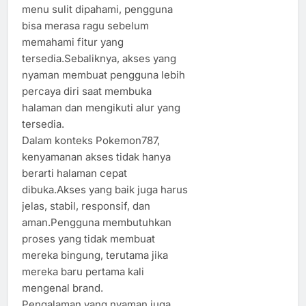
menu sulit dipahami, pengguna
bisa merasa ragu sebelum
memahami fitur yang
tersedia.Sebaliknya, akses yang
nyaman membuat pengguna lebih
percaya diri saat membuka
halaman dan mengikuti alur yang
tersedia.
Dalam konteks Pokemon787,
kenyamanan akses tidak hanya
berarti halaman cepat
dibuka.Akses yang baik juga harus
jelas, stabil, responsif, dan
aman.Pengguna membutuhkan
proses yang tidak membuat
mereka bingung, terutama jika
mereka baru pertama kali
mengenal brand.
Pengalaman yang nyaman juga