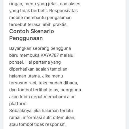
ringan, menu yang jelas, dan akses
yang tidak berbelit. Responsivitas
mobile membantu pengalaman
tersebut terasa lebih praktis.
Contoh Skenario
Penggunaan
Bayangkan seorang pengguna
baru membuka KAYA787 melalui
ponsel. Hal pertama yang
diperhatikan adalah tampilan
halaman utama. Jika menu
tersusun rapi, teks mudah dibaca,
dan tombol terlihat jelas, pengguna
akan lebih cepat memahami alur
platform.
Sebaliknya, jika halaman terlalu
ramai, informasi sulit ditemukan,
atau tombol tidak responsif,