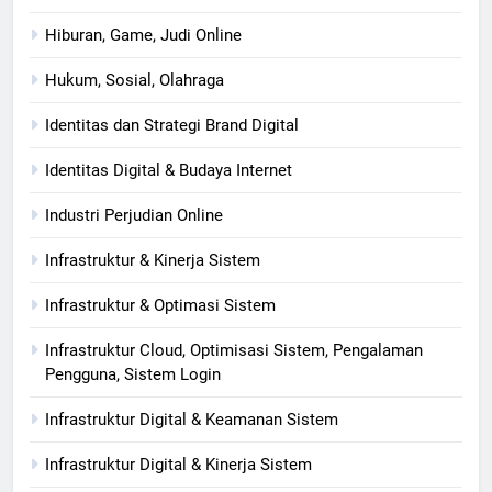
Hiburan, Game, Judi Online
Hukum, Sosial, Olahraga
Identitas dan Strategi Brand Digital
Identitas Digital & Budaya Internet
Industri Perjudian Online
Infrastruktur & Kinerja Sistem
Infrastruktur & Optimasi Sistem
Infrastruktur Cloud, Optimisasi Sistem, Pengalaman
Pengguna, Sistem Login
Infrastruktur Digital & Keamanan Sistem
Infrastruktur Digital & Kinerja Sistem