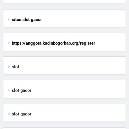
situs slot gacor
https://anggota.kadinbogorkab.org/register
slot
slot gacor
slot gacor