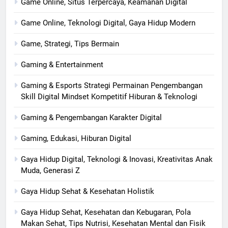
Game Online, Situs Terpercaya, Keamanan Digital
Game Online, Teknologi Digital, Gaya Hidup Modern
Game, Strategi, Tips Bermain
Gaming & Entertainment
Gaming & Esports Strategi Permainan Pengembangan
Skill Digital Mindset Kompetitif Hiburan & Teknologi
Gaming & Pengembangan Karakter Digital
Gaming, Edukasi, Hiburan Digital
Gaya Hidup Digital, Teknologi & Inovasi, Kreativitas Anak
Muda, Generasi Z
Gaya Hidup Sehat & Kesehatan Holistik
Gaya Hidup Sehat, Kesehatan dan Kebugaran, Pola
Makan Sehat, Tips Nutrisi, Kesehatan Mental dan Fisik