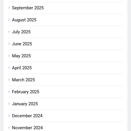
September 2025
August 2025
July 2025
June 2025
May 2025
April 2025
March 2025
February 2025
January 2025
December 2024
November 2024