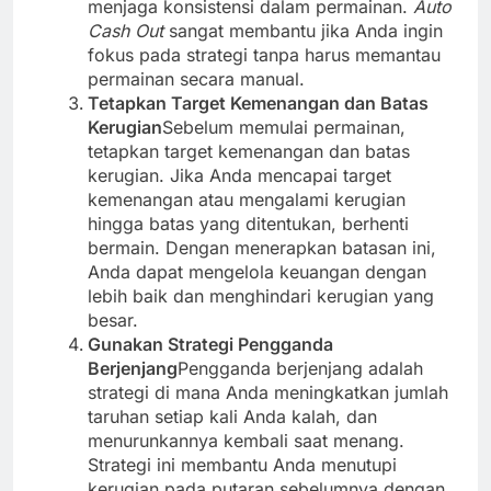
menjaga konsistensi dalam permainan.
Auto
Cash Out
sangat membantu jika Anda ingin
fokus pada strategi tanpa harus memantau
permainan secara manual.
Tetapkan Target Kemenangan dan Batas
Kerugian
Sebelum memulai permainan,
tetapkan target kemenangan dan batas
kerugian. Jika Anda mencapai target
kemenangan atau mengalami kerugian
hingga batas yang ditentukan, berhenti
bermain. Dengan menerapkan batasan ini,
Anda dapat mengelola keuangan dengan
lebih baik dan menghindari kerugian yang
besar.
Gunakan Strategi Pengganda
Berjenjang
Pengganda berjenjang adalah
strategi di mana Anda meningkatkan jumlah
taruhan setiap kali Anda kalah, dan
menurunkannya kembali saat menang.
Strategi ini membantu Anda menutupi
kerugian pada putaran sebelumnya dengan