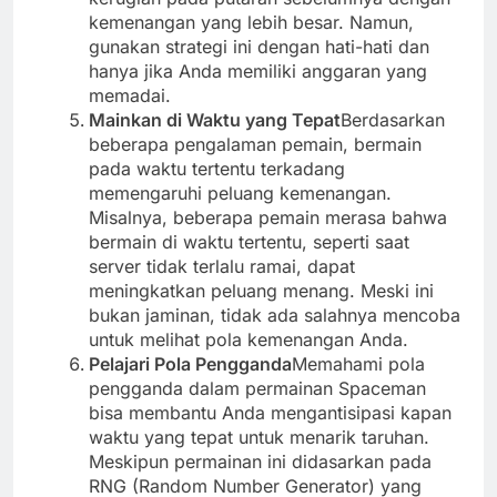
kemenangan yang lebih besar. Namun,
gunakan strategi ini dengan hati-hati dan
hanya jika Anda memiliki anggaran yang
memadai.
Mainkan di Waktu yang Tepat
Berdasarkan
beberapa pengalaman pemain, bermain
pada waktu tertentu terkadang
memengaruhi peluang kemenangan.
Misalnya, beberapa pemain merasa bahwa
bermain di waktu tertentu, seperti saat
server tidak terlalu ramai, dapat
meningkatkan peluang menang. Meski ini
bukan jaminan, tidak ada salahnya mencoba
untuk melihat pola kemenangan Anda.
Pelajari Pola Pengganda
Memahami pola
pengganda dalam permainan Spaceman
bisa membantu Anda mengantisipasi kapan
waktu yang tepat untuk menarik taruhan.
Meskipun permainan ini didasarkan pada
RNG (Random Number Generator) yang