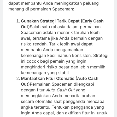
dapat membantu Anda meningkatkan peluang
menang di permainan Spaceman:
Gunakan Strategi Tarik Cepat (Early Cash
Out)
Salah satu rahasia dalam permainan
Spaceman adalah menarik taruhan lebih
awal, terutama jika Anda bermain dengan
risiko rendah. Tarik lebih awal dapat
membantu Anda mengamankan
kemenangan kecil namun konsisten. Strategi
ini cocok bagi pemain yang ingin
menghindari risiko besar dan lebih memilih
kemenangan yang stabil.
Manfaatkan Fitur Otomatis (Auto Cash
Out)
Permainan Spaceman dilengkapi
dengan fitur
Auto Cash Out
yang
memungkinkan Anda menarik taruhan
secara otomatis saat pengganda mencapai
angka tertentu. Tentukan pengganda yang
ingin Anda capai, dan aktifkan fitur ini untuk