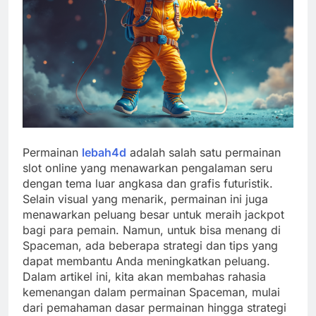
Permainan
lebah4d
adalah salah satu permainan
slot online yang menawarkan pengalaman seru
dengan tema luar angkasa dan grafis futuristik.
Selain visual yang menarik, permainan ini juga
menawarkan peluang besar untuk meraih jackpot
bagi para pemain. Namun, untuk bisa menang di
Spaceman, ada beberapa strategi dan tips yang
dapat membantu Anda meningkatkan peluang.
Dalam artikel ini, kita akan membahas rahasia
kemenangan dalam permainan Spaceman, mulai
dari pemahaman dasar permainan hingga strategi