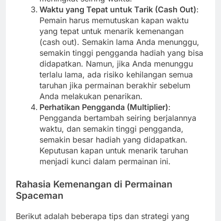
Waktu yang Tepat untuk Tarik (Cash Out)
:
Pemain harus memutuskan kapan waktu
yang tepat untuk menarik kemenangan
(cash out). Semakin lama Anda menunggu,
semakin tinggi pengganda hadiah yang bisa
didapatkan. Namun, jika Anda menunggu
terlalu lama, ada risiko kehilangan semua
taruhan jika permainan berakhir sebelum
Anda melakukan penarikan.
Perhatikan Pengganda (Multiplier)
:
Pengganda bertambah seiring berjalannya
waktu, dan semakin tinggi pengganda,
semakin besar hadiah yang didapatkan.
Keputusan kapan untuk menarik taruhan
menjadi kunci dalam permainan ini.
Rahasia Kemenangan di Permainan
Spaceman
Berikut adalah beberapa tips dan strategi yang