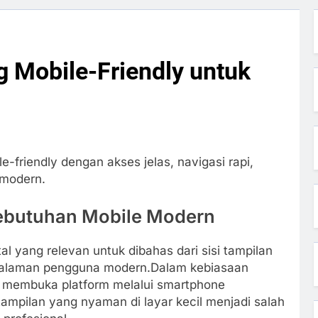
 Mobile-Friendly untuk
-friendly dengan akses jelas, navigasi rapi,
modern.
butuhan Mobile Modern
l yang relevan untuk dibahas dari sisi tampilan
ngalaman pengguna modern.Dalam kebiasaan
ing membuka platform melalui smartphone
tampilan yang nyaman di layar kecil menjadi salah