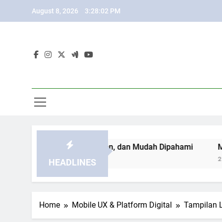
Skip
August 8, 2026
3:28:03 PM
to
content
Bio
Lindungi D
ng Praktis, Efisien, dan Mudah Dipahami
Mengenal Fit
2 Weeks Ago
HEADLINES
Home
Mobile UX & Platform Digital
Tampilan 