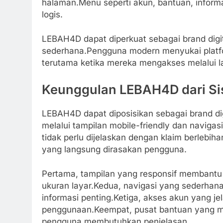
halaman.Menu seperti akun, bantuan, informa
logis.
LEBAH4D dapat diperkuat sebagai brand digit
sederhana.Pengguna modern menyukai platfo
terutama ketika mereka mengakses melalui la
Keunggulan LEBAH4D dari Si
LEBAH4D dapat diposisikan sebagai brand d
melalui tampilan mobile-friendly dan naviga
tidak perlu dijelaskan dengan klaim berlebiha
yang langsung dirasakan pengguna.
Pertama, tampilan yang responsif membantu
ukuran layar.Kedua, navigasi yang sederh
informasi penting.Ketiga, akses akun yang
penggunaan.Keempat, pusat bantuan yang m
pengguna membutuhkan penjelasan.