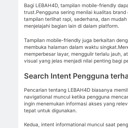
Bagi LEBAH4D, tampilan mobile-friendly da
trust.Pengguna sering menilai kualitas bran
tampilan terlihat rapi, sederhana, dan mudah
menjelajahi bagian lain di dalam platform.
Tampilan mobile-friendly juga berkaitan den
membuka halaman dalam waktu singkat.Mere
memperbesar layar, menggulir terlalu jauh, a
visual yang jelas menjadi nilai penting bag
Search Intent Pengguna ter
Pencarian tentang LEBAH4D biasanya memili
navigational muncul ketika pengguna menca
ingin menemukan informasi akses yang rel
tepat untuk digunakan.
Kedua, intent informational muncul saat pe