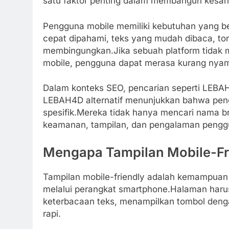
satu faktor penting dalam membangun kesan 
Pengguna mobile memiliki kebutuhan yang 
cepat dipahami, teks yang mudah dibaca, to
membingungkan.Jika sebuah platform tidak 
mobile, pengguna dapat merasa kurang nyam
Dalam konteks SEO, pencarian seperti LEBA
LEBAH4D alternatif menunjukkan bahwa pen
spesifik.Mereka tidak hanya mencari nama br
keamanan, tampilan, dan pengalaman penggun
Mengapa Tampilan Mobile-Fr
Tampilan mobile-friendly adalah kemampuan
melalui perangkat smartphone.Halaman har
keterbacaan teks, menampilkan tombol deng
rapi.