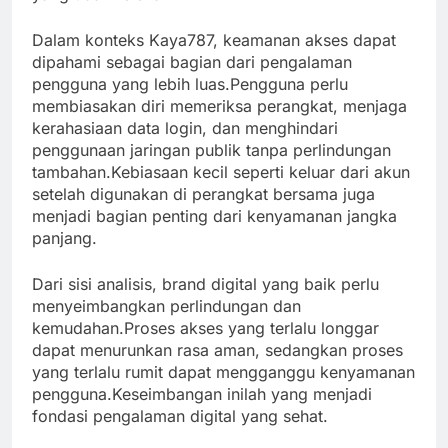
Dalam konteks Kaya787, keamanan akses dapat
dipahami sebagai bagian dari pengalaman
pengguna yang lebih luas.Pengguna perlu
membiasakan diri memeriksa perangkat, menjaga
kerahasiaan data login, dan menghindari
penggunaan jaringan publik tanpa perlindungan
tambahan.Kebiasaan kecil seperti keluar dari akun
setelah digunakan di perangkat bersama juga
menjadi bagian penting dari kenyamanan jangka
panjang.
Dari sisi analisis, brand digital yang baik perlu
menyeimbangkan perlindungan dan
kemudahan.Proses akses yang terlalu longgar
dapat menurunkan rasa aman, sedangkan proses
yang terlalu rumit dapat mengganggu kenyamanan
pengguna.Keseimbangan inilah yang menjadi
fondasi pengalaman digital yang sehat.