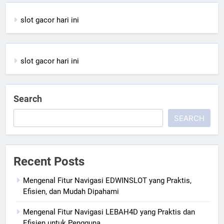
slot gacor hari ini
slot gacor hari ini
Search
SEARCH
Recent Posts
Mengenal Fitur Navigasi EDWINSLOT yang Praktis,
Efisien, dan Mudah Dipahami
Mengenal Fitur Navigasi LEBAH4D yang Praktis dan
Efisien untuk Pengguna