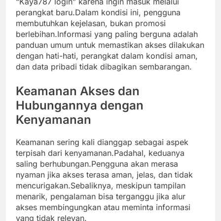
“Kaya787 login” karena ingin masuk melalui
perangkat baru.Dalam kondisi ini, pengguna
membutuhkan kejelasan, bukan promosi
berlebihan.Informasi yang paling berguna adalah
panduan umum untuk memastikan akses dilakukan
dengan hati-hati, perangkat dalam kondisi aman,
dan data pribadi tidak dibagikan sembarangan.
Keamanan Akses dan
Hubungannya dengan
Kenyamanan
Keamanan sering kali dianggap sebagai aspek
terpisah dari kenyamanan.Padahal, keduanya
saling berhubungan.Pengguna akan merasa
nyaman jika akses terasa aman, jelas, dan tidak
mencurigakan.Sebaliknya, meskipun tampilan
menarik, pengalaman bisa terganggu jika alur
akses membingungkan atau meminta informasi
yang tidak relevan.