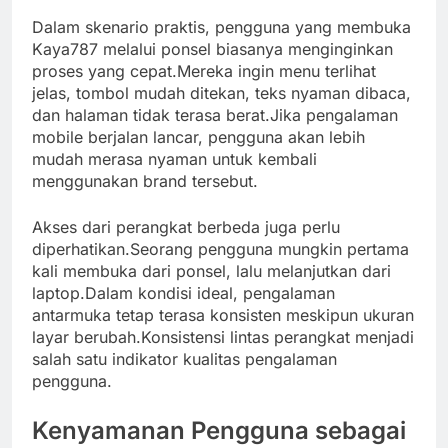
Dalam skenario praktis, pengguna yang membuka
Kaya787 melalui ponsel biasanya menginginkan
proses yang cepat.Mereka ingin menu terlihat
jelas, tombol mudah ditekan, teks nyaman dibaca,
dan halaman tidak terasa berat.Jika pengalaman
mobile berjalan lancar, pengguna akan lebih
mudah merasa nyaman untuk kembali
menggunakan brand tersebut.
Akses dari perangkat berbeda juga perlu
diperhatikan.Seorang pengguna mungkin pertama
kali membuka dari ponsel, lalu melanjutkan dari
laptop.Dalam kondisi ideal, pengalaman
antarmuka tetap terasa konsisten meskipun ukuran
layar berubah.Konsistensi lintas perangkat menjadi
salah satu indikator kualitas pengalaman
pengguna.
Kenyamanan Pengguna sebagai