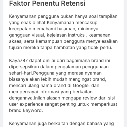
Faktor Penentu Retensi
Kenyamanan pengguna bukan hanya soal tampilan
yang enak dilihat.Kenyamanan mencakup
kecepatan memahami halaman, minimnya
gangguan visual, kejelasan instruksi, keamanan
akses, serta kemampuan pengguna menyelesaikan
tujuan mereka tanpa hambatan yang tidak perlu.
Kaya787 dapat dinilai dari bagaimana brand ini
dipersepsikan dalam pengalaman penggunaan
sehari-hari.Pengguna yang merasa nyaman
biasanya akan lebih mudah mengingat brand,
mencari ulang nama brand di Google, dan
mempercayai informasi yang berkaitan
dengannya.Inilah alasan mengapa review dari sisi
user experience sangat penting untuk memperkuat
brand keyword.
Kenyamanan juga berkaitan dengan bahasa yang