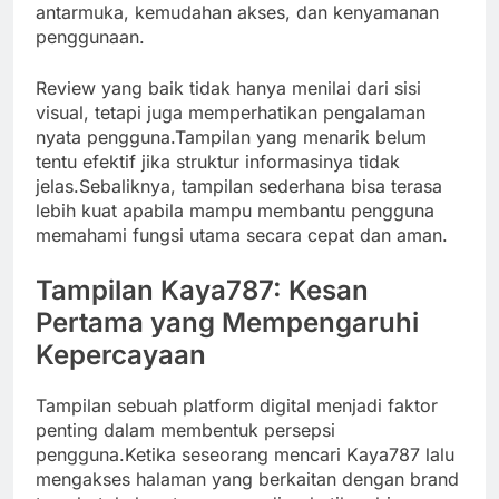
antarmuka, kemudahan akses, dan kenyamanan
penggunaan.
Review yang baik tidak hanya menilai dari sisi
visual, tetapi juga memperhatikan pengalaman
nyata pengguna.Tampilan yang menarik belum
tentu efektif jika struktur informasinya tidak
jelas.Sebaliknya, tampilan sederhana bisa terasa
lebih kuat apabila mampu membantu pengguna
memahami fungsi utama secara cepat dan aman.
Tampilan Kaya787: Kesan
Pertama yang Mempengaruhi
Kepercayaan
Tampilan sebuah platform digital menjadi faktor
penting dalam membentuk persepsi
pengguna.Ketika seseorang mencari Kaya787 lalu
mengakses halaman yang berkaitan dengan brand