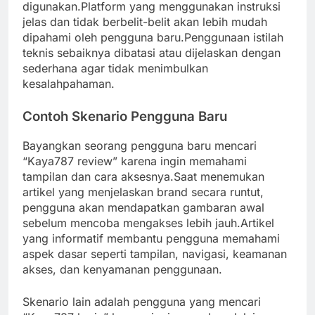
digunakan.Platform yang menggunakan instruksi
jelas dan tidak berbelit-belit akan lebih mudah
dipahami oleh pengguna baru.Penggunaan istilah
teknis sebaiknya dibatasi atau dijelaskan dengan
sederhana agar tidak menimbulkan
kesalahpahaman.
Contoh Skenario Pengguna Baru
Bayangkan seorang pengguna baru mencari
“Kaya787 review” karena ingin memahami
tampilan dan cara aksesnya.Saat menemukan
artikel yang menjelaskan brand secara runtut,
pengguna akan mendapatkan gambaran awal
sebelum mencoba mengakses lebih jauh.Artikel
yang informatif membantu pengguna memahami
aspek dasar seperti tampilan, navigasi, keamanan
akses, dan kenyamanan penggunaan.
Skenario lain adalah pengguna yang mencari