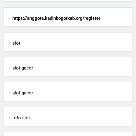
https://anggota.kadinbogorkab.org/register
slot
slot gacor
slot gacor
toto slot