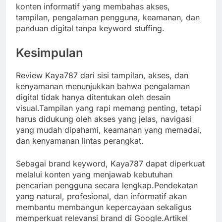
konten informatif yang membahas akses,
tampilan, pengalaman pengguna, keamanan, dan
panduan digital tanpa keyword stuffing.
Kesimpulan
Review Kaya787 dari sisi tampilan, akses, dan
kenyamanan menunjukkan bahwa pengalaman
digital tidak hanya ditentukan oleh desain
visual.Tampilan yang rapi memang penting, tetapi
harus didukung oleh akses yang jelas, navigasi
yang mudah dipahami, keamanan yang memadai,
dan kenyamanan lintas perangkat.
Sebagai brand keyword, Kaya787 dapat diperkuat
melalui konten yang menjawab kebutuhan
pencarian pengguna secara lengkap.Pendekatan
yang natural, profesional, dan informatif akan
membantu membangun kepercayaan sekaligus
memperkuat relevansi brand di Google.Artikel