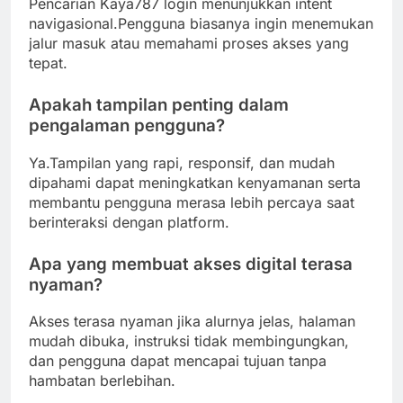
Pencarian Kaya787 login menunjukkan intent
navigasional.Pengguna biasanya ingin menemukan
jalur masuk atau memahami proses akses yang
tepat.
Apakah tampilan penting dalam
pengalaman pengguna?
Ya.Tampilan yang rapi, responsif, dan mudah
dipahami dapat meningkatkan kenyamanan serta
membantu pengguna merasa lebih percaya saat
berinteraksi dengan platform.
Apa yang membuat akses digital terasa
nyaman?
Akses terasa nyaman jika alurnya jelas, halaman
mudah dibuka, instruksi tidak membingungkan,
dan pengguna dapat mencapai tujuan tanpa
hambatan berlebihan.