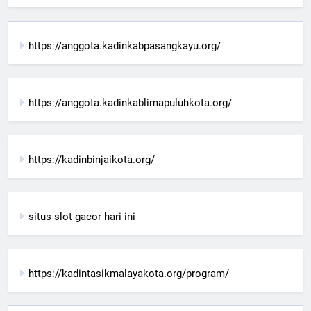
https://anggota.kadinkabpasangkayu.org/
https://anggota.kadinkablimapuluhkota.org/
https://kadinbinjaikota.org/
situs slot gacor hari ini
https://kadintasikmalayakota.org/program/