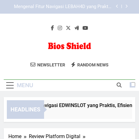
Skip
Panduan Mengakses EDWINSLOT melalui
to
Browser Desktop dan Mobile
content
Panduan Mengakses LEBAH4D melalui Browser
Desktop dan Mobile
Mengenal Fitur Navigasi EDWINSLOT yang
Praktis, Efisien, dan Mudah Dipahami
Mengenal Fitur Navigasi LEBAH4D yang Praktis
dan Efisien untuk Pengguna
Bios Shield
Lindungi Data Anda Dengan Layanan
Panduan Mengakses EDWINSLOT melalui
NEWSLETTER
RANDOM NEWS
Browser Desktop dan Mobile
Keamanan Digital Dari Bios Shield.
Panduan Mengakses LEBAH4D melalui Browser
Solusi Aman Untuk Era Digital.
Desktop dan Mobile
MENU
ngenal Fitur Navigasi EDWINSLOT yang Praktis, Efisien, dan
HEADLINES
Weeks Ago
Home
Review Platform Digital