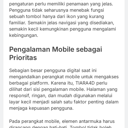
pengaturan perlu memiliki penamaan yang jelas.
Pengguna tidak seharusnya menebak fungsi
sebuah tombol hanya dari ikon yang kurang
familiar. Semakin jelas navigasi yang disediakan,
semakin kecil kemungkinan pengguna mengalami
kebingungan.
Pengalaman Mobile sebagai
Prioritas
Sebagian besar pengguna digital saat ini
mengandalkan perangkat mobile untuk mengakses
berbagai platform. Karena itu, TIARA4D perlu
dilihat dari sisi pengalaman mobile. Halaman yang
responsif, ringan, dan mudah digunakan melalui
layar kecil menjadi salah satu faktor penting dalam
menjaga kepuasan pengguna.
Pada perangkat mobile, elemen antarmuka harus
dirancang dengan hati-hati. Tombol tidak boleh