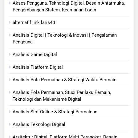
Akses Pengguna, Teknologi Digital, Desain Antarmuka,
Pengembangan Sistem, Keamanan Login
alternatif link laris4d
Analisis Digital | Teknologi & Inovasi | Pengalaman
Pengguna
Analisis Game Digital
Analisis Platform Digital
Analisis Pola Permainan & Strategi Waktu Bermain
Analisis Pola Permainan, Studi Perilaku Pemain,
Teknologi dan Mekanisme Digital
Analisis Slot Online & Strategi Permainan
Analisis Teknologi Digital
Arsitektur Digital, Platform Multi Perangkat, Desain