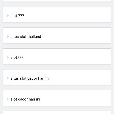
slot 777
situs slot thailand
slot777
situs slot gacor hari ini
slot gacor hari ini