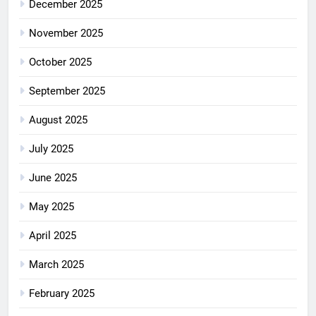
December 2025
November 2025
October 2025
September 2025
August 2025
July 2025
June 2025
May 2025
April 2025
March 2025
February 2025