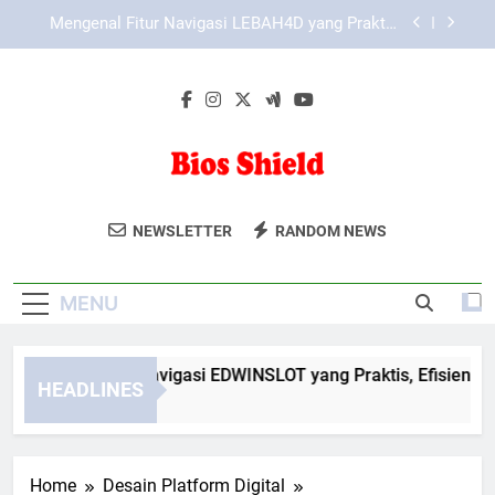
Skip
Panduan Mengakses EDWINSLOT melalui
to
Browser Desktop dan Mobile
content
Panduan Mengakses LEBAH4D melalui Browser
Desktop dan Mobile
Mengenal Fitur Navigasi EDWINSLOT yang
Praktis, Efisien, dan Mudah Dipahami
Mengenal Fitur Navigasi LEBAH4D yang Praktis
dan Efisien untuk Pengguna
Bios Shield
Lindungi Data Anda Dengan Layanan
Panduan Mengakses EDWINSLOT melalui
NEWSLETTER
RANDOM NEWS
Browser Desktop dan Mobile
Keamanan Digital Dari Bios Shield.
Panduan Mengakses LEBAH4D melalui Browser
Solusi Aman Untuk Era Digital.
Desktop dan Mobile
MENU
ngenal Fitur Navigasi EDWINSLOT yang Praktis, Efisien, dan
HEADLINES
eeks Ago
Home
Desain Platform Digital