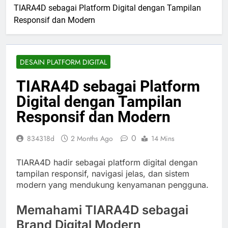
TIARA4D sebagai Platform Digital dengan Tampilan
Responsif dan Modern
DESAIN PLATFORM DIGITAL
TIARA4D sebagai Platform
Digital dengan Tampilan
Responsif dan Modern
0
834318d
2 Months Ago
14 Mins
TIARA4D hadir sebagai platform digital dengan
tampilan responsif, navigasi jelas, dan sistem
modern yang mendukung kenyamanan pengguna.
Memahami TIARA4D sebagai
Brand Digital Modern