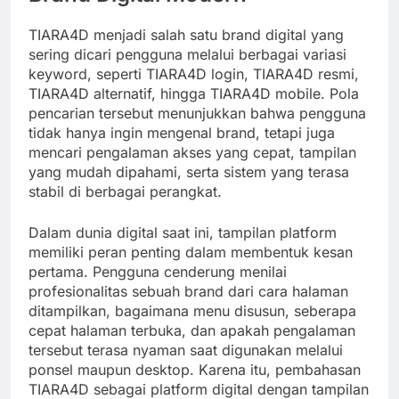
TIARA4D menjadi salah satu brand digital yang
sering dicari pengguna melalui berbagai variasi
keyword, seperti TIARA4D login, TIARA4D resmi,
TIARA4D alternatif, hingga TIARA4D mobile. Pola
pencarian tersebut menunjukkan bahwa pengguna
tidak hanya ingin mengenal brand, tetapi juga
mencari pengalaman akses yang cepat, tampilan
yang mudah dipahami, serta sistem yang terasa
stabil di berbagai perangkat.
Dalam dunia digital saat ini, tampilan platform
memiliki peran penting dalam membentuk kesan
pertama. Pengguna cenderung menilai
profesionalitas sebuah brand dari cara halaman
ditampilkan, bagaimana menu disusun, seberapa
cepat halaman terbuka, dan apakah pengalaman
tersebut terasa nyaman saat digunakan melalui
ponsel maupun desktop. Karena itu, pembahasan
TIARA4D sebagai platform digital dengan tampilan