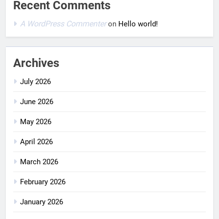
Recent Comments
A WordPress Commenter
on
Hello world!
Archives
July 2026
June 2026
May 2026
April 2026
March 2026
February 2026
January 2026