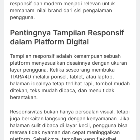
responsif dan modern menjadi relevan untuk
memahami nilai brand dari sisi pengalaman
pengguna.
Pentingnya Tampilan Responsif
dalam Platform Digital
Tampilan responsif adalah kemampuan sebuah
platform menyesuaikan desainnya dengan ukuran
layar pengguna. Ketika seseorang membuka
TIARA4D melalui ponsel, tablet, atau laptop,
halaman idealnya tetap terlihat rapi, tombol mudah
ditekan, teks mudah dibaca, dan menu tidak
berantakan.
Responsivitas bukan hanya persoalan visual, tetapi
juga berkaitan langsung dengan kenyamanan. Jika
halaman sulit dibaca di layar kecil, pengguna bisa
merasa tidak nyaman dan cepat meninggalkan
platform. Sebaliknya, tampilan yang fleksibel