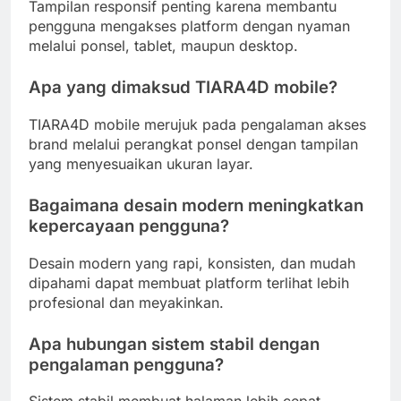
Tampilan responsif penting karena membantu
pengguna mengakses platform dengan nyaman
melalui ponsel, tablet, maupun desktop.
Apa yang dimaksud TIARA4D mobile?
TIARA4D mobile merujuk pada pengalaman akses
brand melalui perangkat ponsel dengan tampilan
yang menyesuaikan ukuran layar.
Bagaimana desain modern meningkatkan
kepercayaan pengguna?
Desain modern yang rapi, konsisten, dan mudah
dipahami dapat membuat platform terlihat lebih
profesional dan meyakinkan.
Apa hubungan sistem stabil dengan
pengalaman pengguna?