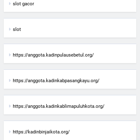
slot gacor
slot
https://anggota.kadinpulausebetul.org/
https://anggota.kadinkabpasangkayu.org/
https://anggota.kadinkablimapuluhkota.org/
https://kadinbinjaikota.org/