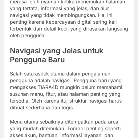
merasa lebih nyaman ketika menemukan halaman
yang tertata, informasi yang jelas, dan alur
navigasi yang tidak membingungkan. Hal ini
penting karena kepercayaan digital sering kali
terbentuk dari detail kecil yang dirasakan langsung
oleh pengguna.
Navigasi yang Jelas untuk
Pengguna Baru
Salah satu aspek utama dalam pengalaman
pengguna adalah navigasi. Pengguna baru yang
mengakses TIARA4D mungkin belum memahami
susunan menu, fitur, atau halaman penting yang
tersedia. Oleh karena itu, struktur navigasi harus
dibuat sederhana dan logis.
Menu utama sebaiknya ditempatkan pada area
yang mudah ditemukan. Tombol penting seperti
akses akun, bantuan, informasi layanan, dan