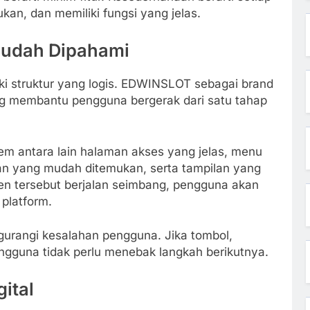
kan, dan memiliki fungsi yang jelas.
Mudah Dipahami
iki struktur yang logis. EDWINSLOT sebagai brand
ng membantu pengguna bergerak dari satu tahap
em antara lain halaman akses yang jelas, menu
an yang mudah ditemukan, serta tampilan yang
men tersebut berjalan seimbang, pengguna akan
platform.
rangi kesalahan pengguna. Jika tombol,
engguna tidak perlu menebak langkah berikutnya.
ital