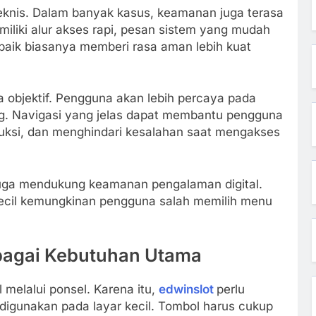
 teknis. Dalam banyak kasus, keamanan juga terasa
miliki alur akses rapi, pesan sistem yang mudah
 baik biasanya memberi rasa aman lebih kuat
a objektif. Pengguna akan lebih percaya pada
g. Navigasi yang jelas dapat membantu pengguna
uksi, dan menghindari kesalahan saat mengakses
juga mendukung keamanan pengalaman digital.
 kecil kemungkinan pengguna salah memilih menu
ebagai Kebutuhan Utama
melalui ponsel. Karena itu,
edwinslot
perlu
digunakan pada layar kecil. Tombol harus cukup