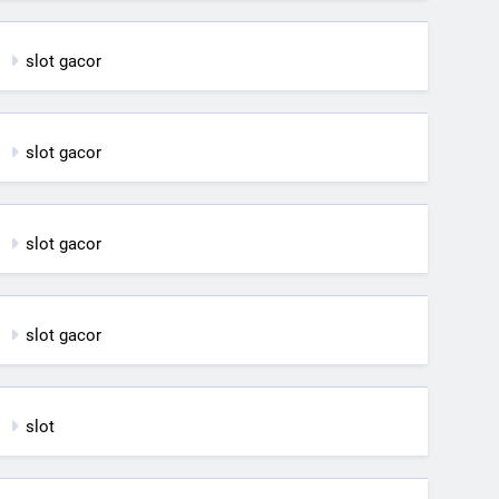
slot gacor
slot gacor
slot gacor
slot gacor
slot