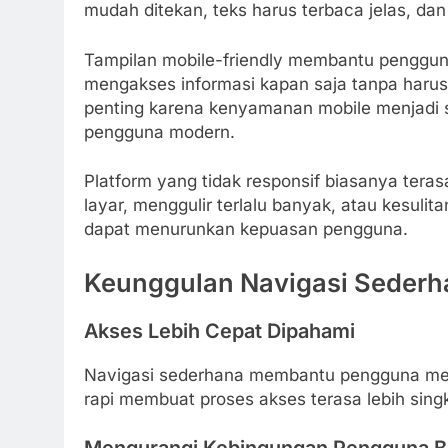
mudah ditekan, teks harus terbaca jelas, dan
Tampilan mobile-friendly membantu pengguna
mengakses informasi kapan saja tanpa harus
penting karena kenyamanan mobile menjadi s
pengguna modern.
Platform yang tidak responsif biasanya ter
layar, menggulir terlalu banyak, atau kesuli
dapat menurunkan kepuasan pengguna.
Keunggulan Navigasi Seder
Akses Lebih Cepat Dipahami
Navigasi sederhana membantu pengguna me
rapi membuat proses akses terasa lebih singk