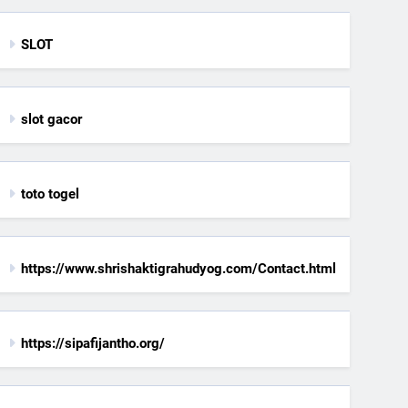
SLOT
slot gacor
toto togel
https://www.shrishaktigrahudyog.com/Contact.html
https://sipafijantho.org/