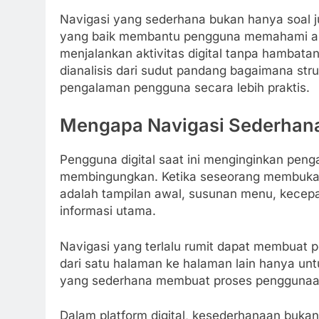
Navigasi yang sederhana bukan hanya soal ju
yang baik membantu pengguna memahami ara
menjalankan aktivitas digital tanpa hambata
dianalisis dari sudut pandang bagaimana st
pengalaman pengguna secara lebih praktis.
Mengapa Navigasi Sederhana
Pengguna digital saat ini menginginkan penga
membingungkan. Ketika seseorang membuka 
adalah tampilan awal, susunan menu, kece
informasi utama.
Navigasi yang terlalu rumit dapat membuat 
dari satu halaman ke halaman lain hanya unt
yang sederhana membuat proses penggunaan 
Dalam platform digital, kesederhanaan bukan 