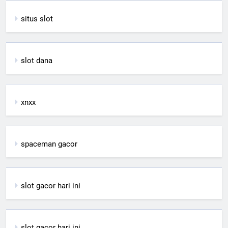
situs slot
slot dana
xnxx
spaceman gacor
slot gacor hari ini
slot gacor hari ini