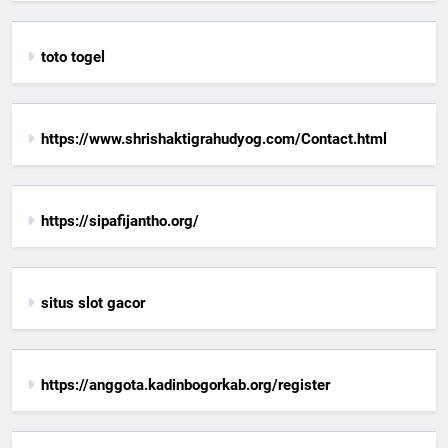
toto togel
https://www.shrishaktigrahudyog.com/Contact.html
https://sipafijantho.org/
situs slot gacor
https://anggota.kadinbogorkab.org/register