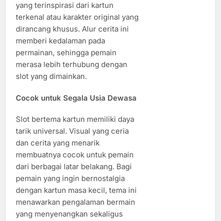
yang terinspirasi dari kartun
terkenal atau karakter original yang
dirancang khusus. Alur cerita ini
memberi kedalaman pada
permainan, sehingga pemain
merasa lebih terhubung dengan
slot yang dimainkan.
Cocok untuk Segala Usia Dewasa
Slot bertema kartun memiliki daya
tarik universal. Visual yang ceria
dan cerita yang menarik
membuatnya cocok untuk pemain
dari berbagai latar belakang. Bagi
pemain yang ingin bernostalgia
dengan kartun masa kecil, tema ini
menawarkan pengalaman bermain
yang menyenangkan sekaligus