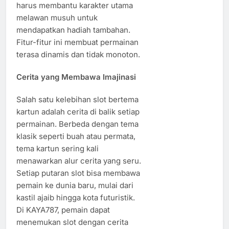
harus membantu karakter utama
melawan musuh untuk
mendapatkan hadiah tambahan.
Fitur-fitur ini membuat permainan
terasa dinamis dan tidak monoton.
Cerita yang Membawa Imajinasi
Salah satu kelebihan slot bertema
kartun adalah cerita di balik setiap
permainan. Berbeda dengan tema
klasik seperti buah atau permata,
tema kartun sering kali
menawarkan alur cerita yang seru.
Setiap putaran slot bisa membawa
pemain ke dunia baru, mulai dari
kastil ajaib hingga kota futuristik.
Di KAYA787, pemain dapat
menemukan slot dengan cerita