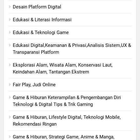
Desain Platform Digital
Edukasi & Literasi Informasi
Edukasi & Teknologi Game
Edukasi Digital,Keamanan & Privasi,Analisis Sistem,UX &
Transparansi Platform
Eksplorasi Alam, Wisata Alam, Konservasi Laut,
Keindahan Alam, Tantangan Ekstrem
Fair Play, Judi Online
Game & Hiburan Keterampilan & Pengembangan Diri
Teknologi & Digital Tips & Trik Gaming
Game & Hiburan, Lifestyle Digital, Teknologi Mobile,
Rekomendasi Ringan
Game & Hiburan, Strategi Game, Anime & Manga,