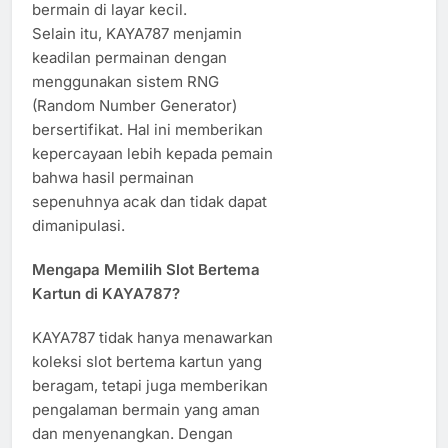
bermain di layar kecil.
Selain itu, KAYA787 menjamin
keadilan permainan dengan
menggunakan sistem RNG
(Random Number Generator)
bersertifikat. Hal ini memberikan
kepercayaan lebih kepada pemain
bahwa hasil permainan
sepenuhnya acak dan tidak dapat
dimanipulasi.
Mengapa Memilih Slot Bertema
Kartun di KAYA787?
KAYA787 tidak hanya menawarkan
koleksi slot bertema kartun yang
beragam, tetapi juga memberikan
pengalaman bermain yang aman
dan menyenangkan. Dengan