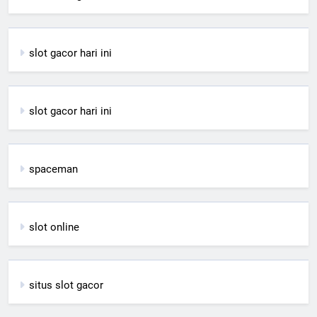
slot gacor hari ini
slot gacor hari ini
spaceman
slot online
situs slot gacor