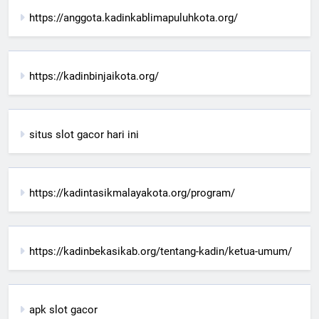
https://anggota.kadinkablimapuluhkota.org/
https://kadinbinjaikota.org/
situs slot gacor hari ini
https://kadintasikmalayakota.org/program/
https://kadinbekasikab.org/tentang-kadin/ketua-umum/
apk slot gacor