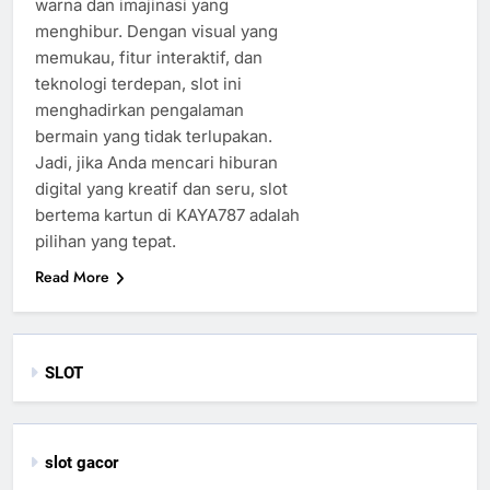
warna dan imajinasi yang
menghibur. Dengan visual yang
memukau, fitur interaktif, dan
teknologi terdepan, slot ini
menghadirkan pengalaman
bermain yang tidak terlupakan.
Jadi, jika Anda mencari hiburan
digital yang kreatif dan seru, slot
bertema kartun di KAYA787 adalah
pilihan yang tepat.
Read More
SLOT
slot gacor