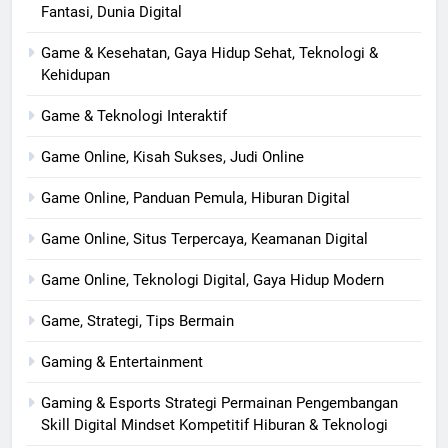
Fantasi, Dunia Digital
Game & Kesehatan, Gaya Hidup Sehat, Teknologi &
Kehidupan
Game & Teknologi Interaktif
Game Online, Kisah Sukses, Judi Online
Game Online, Panduan Pemula, Hiburan Digital
Game Online, Situs Terpercaya, Keamanan Digital
Game Online, Teknologi Digital, Gaya Hidup Modern
Game, Strategi, Tips Bermain
Gaming & Entertainment
Gaming & Esports Strategi Permainan Pengembangan
Skill Digital Mindset Kompetitif Hiburan & Teknologi