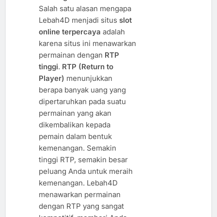
Salah satu alasan mengapa
Lebah4D menjadi situs
slot
online terpercaya
adalah
karena situs ini menawarkan
permainan dengan
RTP
tinggi
.
RTP (Return to
Player)
menunjukkan
berapa banyak uang yang
dipertaruhkan pada suatu
permainan yang akan
dikembalikan kepada
pemain dalam bentuk
kemenangan. Semakin
tinggi RTP, semakin besar
peluang Anda untuk meraih
kemenangan. Lebah4D
menawarkan permainan
dengan RTP yang sangat