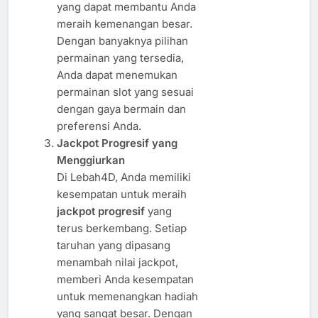
yang dapat membantu Anda
meraih kemenangan besar.
Dengan banyaknya pilihan
permainan yang tersedia,
Anda dapat menemukan
permainan slot yang sesuai
dengan gaya bermain dan
preferensi Anda.
Jackpot Progresif yang
Menggiurkan
Di Lebah4D, Anda memiliki
kesempatan untuk meraih
jackpot progresif
yang
terus berkembang. Setiap
taruhan yang dipasang
menambah nilai jackpot,
memberi Anda kesempatan
untuk memenangkan hadiah
yang sangat besar. Dengan