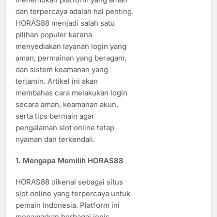
dan terpercaya adalah hal penting.
HORAS88 menjadi salah satu
pilihan populer karena
menyediakan layanan login yang
aman, permainan yang beragam,
dan sistem keamanan yang
terjamin. Artikel ini akan
membahas cara melakukan login
secara aman, keamanan akun,
serta tips bermain agar
pengalaman slot online tetap
nyaman dan terkendali.
1. Mengapa Memilih HORAS88
HORAS88 dikenal sebagai situs
slot online yang terpercaya untuk
pemain Indonesia. Platform ini
menawarkan berbagai jenis