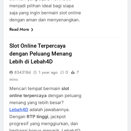
menjadi pilihan ideal bagi siapa
saja yang ingin bermain slot online
dengan aman dan menyenangkan.
Read More
Slot Online Terpercaya
dengan Peluang Menang
Lebih di Lebah4D
834318d
1 year ago
0
7
mins
Mencari tempat bermain
slot
online terpercaya
dengan peluang
menang yang lebih besar?
Lebah4D
adalah jawabannya.
Dengan
RTP tinggi
, jackpot
progresif yang menggiurkan, dan
berbagai bonus menarik, Lebah4D