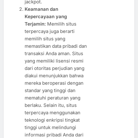
jackpot.
Keamanan dan
Kepercayaan yang
Terjamin:
Memilih situs
terpercaya juga berarti
memilih situs yang
memastikan data pribadi dan
transaksi Anda aman. Situs
yang memiliki lisensi resmi
dari otoritas perjudian yang
diakui menunjukkan bahwa
mereka beroperasi dengan
standar yang tinggi dan
mematuhi peraturan yang
berlaku. Selain itu, situs
terpercaya menggunakan
teknologi enkripsi tingkat
tinggi untuk melindungi
informasi pribadi Anda dari