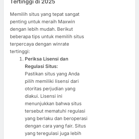
Tertinggi di 2025
Memilih situs yang tepat sangat
penting untuk meraih Maxwin
dengan lebih mudah. Berikut
beberapa tips untuk memilih situs
terpercaya dengan winrate
tertinggi:
Periksa Lisensi dan
Regulasi Situs:
Pastikan situs yang Anda
pilih memiliki lisensi dari
otoritas perjudian yang
diakui. Lisensi ini
menunjukkan bahwa situs
tersebut mematuhi regulasi
yang berlaku dan beroperasi
dengan cara yang fair. Situs
yang teregulasi juga lebih