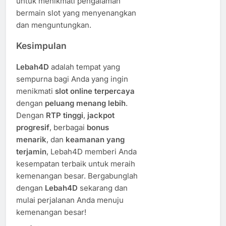
untuk menikmati pengalaman
bermain slot yang menyenangkan
dan menguntungkan.
Kesimpulan
Lebah4D
adalah tempat yang
sempurna bagi Anda yang ingin
menikmati
slot online terpercaya
dengan
peluang menang lebih
.
Dengan
RTP tinggi
,
jackpot
progresif
, berbagai
bonus
menarik
, dan
keamanan yang
terjamin
, Lebah4D memberi Anda
kesempatan terbaik untuk meraih
kemenangan besar. Bergabunglah
dengan
Lebah4D
sekarang dan
mulai perjalanan Anda menuju
kemenangan besar!