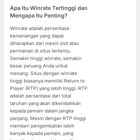
Apa Itu Winrate Tertinggi dan
Mengapa Itu Penting?
Winrate adalah persentase
kemenangan yang dapat
diharapkan dari mesin slot atau
permainan di situs tertentu.
Semakin tinggi winrate, semakin
besar peluang Anda untuk
menang. Situs dengan winrate
tinggi biasanya memiliki Return to
Player (RTP) yang lebih tinggi. RTP
adalah persentase dari total
taruhan yang akan dikembalikan
kepada pemain dalam jangka
panjang. Mesin dengan RTP tinggi
memberi pengembalian lebih
banyak kepada pemain, yang