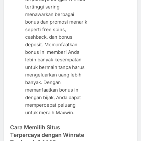
tertinggi sering
menawarkan berbagai
bonus dan promosi menarik
seperti free spins,
cashback, dan bonus
deposit. Memanfaatkan
bonus ini memberi Anda
lebih banyak kesempatan
untuk bermain tanpa harus
mengeluarkan uang lebih
banyak. Dengan
memanfaatkan bonus ini
dengan bijak, Anda dapat
mempercepat peluang
untuk meraih Maxwin.
Cara Memilih Situs
Terpercaya dengan Winrate