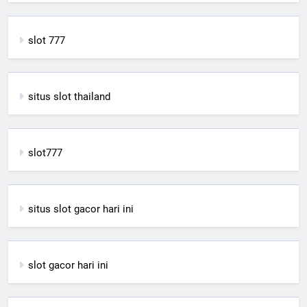
slot 777
situs slot thailand
slot777
situs slot gacor hari ini
slot gacor hari ini