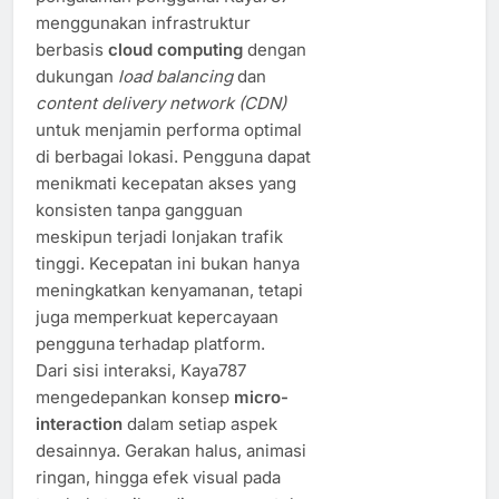
menggunakan infrastruktur
berbasis
cloud computing
dengan
dukungan
load balancing
dan
content delivery network (CDN)
untuk menjamin performa optimal
di berbagai lokasi. Pengguna dapat
menikmati kecepatan akses yang
konsisten tanpa gangguan
meskipun terjadi lonjakan trafik
tinggi. Kecepatan ini bukan hanya
meningkatkan kenyamanan, tetapi
juga memperkuat kepercayaan
pengguna terhadap platform.
Dari sisi interaksi, Kaya787
mengedepankan konsep
micro-
interaction
dalam setiap aspek
desainnya. Gerakan halus, animasi
ringan, hingga efek visual pada