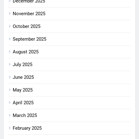
December 2025
November 2025
October 2025
September 2025
August 2025
July 2025
June 2025
May 2025
April 2025
March 2025
February 2025