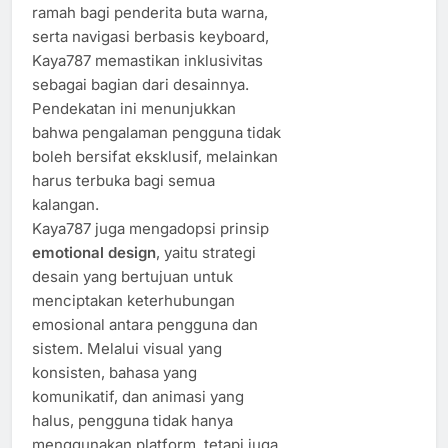
ramah bagi penderita buta warna,
serta navigasi berbasis keyboard,
Kaya787 memastikan inklusivitas
sebagai bagian dari desainnya.
Pendekatan ini menunjukkan
bahwa pengalaman pengguna tidak
boleh bersifat eksklusif, melainkan
harus terbuka bagi semua
kalangan.
Kaya787 juga mengadopsi prinsip
emotional design
, yaitu strategi
desain yang bertujuan untuk
menciptakan keterhubungan
emosional antara pengguna dan
sistem. Melalui visual yang
konsisten, bahasa yang
komunikatif, dan animasi yang
halus, pengguna tidak hanya
menggunakan platform, tetapi juga