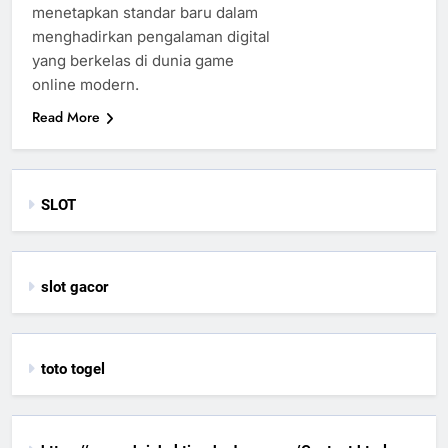
menetapkan standar baru dalam
menghadirkan pengalaman digital
yang berkelas di dunia game
online modern.
Read More
SLOT
slot gacor
toto togel