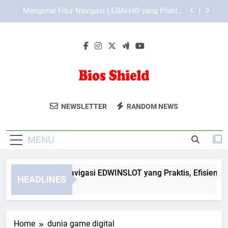
Skip
Panduan Mengakses EDWINSLOT melalui
to
Browser Desktop dan Mobile
content
Panduan Mengakses LEBAH4D melalui Browser
Desktop dan Mobile
Mengenal Fitur Navigasi EDWINSLOT yang
Praktis, Efisien, dan Mudah Dipahami
Mengenal Fitur Navigasi LEBAH4D yang Praktis
dan Efisien untuk Pengguna
Bios Shield
Lindungi Data Anda Dengan Layanan
Panduan Mengakses EDWINSLOT melalui
NEWSLETTER
RANDOM NEWS
Browser Desktop dan Mobile
Keamanan Digital Dari Bios Shield.
Panduan Mengakses LEBAH4D melalui Browser
Solusi Aman Untuk Era Digital.
Desktop dan Mobile
MENU
ngenal Fitur Navigasi EDWINSLOT yang Praktis, Efisien, dan
HEADLINES
Weeks Ago
Home
dunia game digital