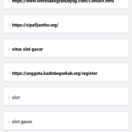
https://www.shrishaktigrahudyog.com/Contact.html
https://sipafijantho.org/
situs slot gacor
https://anggota.kadinbogorkab.org/register
slot
slot gacor