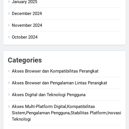
January 2025
December 2024
November 2024
October 2024
Categories
Akses Browser dan Kompatibilitas Perangkat
Akses Browser dan Pengalaman Lintas Perangkat
Akses Digital dan Teknologi Pengguna
Akses Multi-Platform Digital,Kompatibilitas
Sistem,Pengalaman Pengguna,Stabilitas Platform,Inovasi
Teknologi