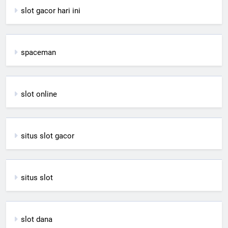
slot gacor hari ini
spaceman
slot online
situs slot gacor
situs slot
slot dana