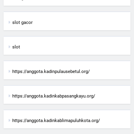
slot gacor
slot
https://anggota.kadinpulausebetul.org/
https://anggota.kadinkabpasangkayu.org/
https://anggota.kadinkablimapuluhkota.org/