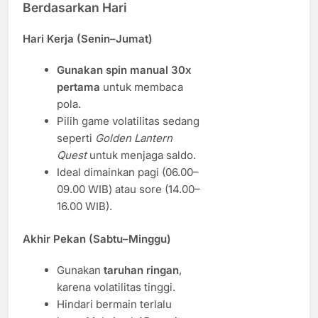
Berdasarkan Hari
Hari Kerja (Senin–Jumat)
Gunakan spin manual 30x
pertama
untuk membaca
pola.
Pilih game volatilitas sedang
seperti
Golden Lantern
Quest
untuk menjaga saldo.
Ideal dimainkan pagi (06.00–
09.00 WIB) atau sore (14.00–
16.00 WIB).
Akhir Pekan (Sabtu–Minggu)
Gunakan
taruhan ringan
,
karena volatilitas tinggi.
Hindari bermain terlalu