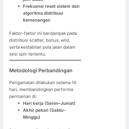
Frekuensi reset sistem dan
algoritma distribusi
kemenangan
Faktor-faktor ini berdampak pada
distribusi scatter, bonus, wild,
serta kestabilan pola jalan dalam
sesi spin tertentu.
Metodologi Perbandingan
Pengamatan dilakukan selama 14
hari, membandingkan performa
permainan di:
Hari kerja (Senin–Jumat)
Akhir pekan (Sabtu–
Minggu)