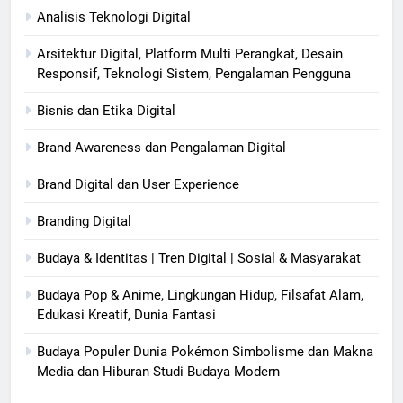
Analisis Teknologi Digital
Arsitektur Digital, Platform Multi Perangkat, Desain
Responsif, Teknologi Sistem, Pengalaman Pengguna
Bisnis dan Etika Digital
Brand Awareness dan Pengalaman Digital
Brand Digital dan User Experience
Branding Digital
Budaya & Identitas | Tren Digital | Sosial & Masyarakat
Budaya Pop & Anime, Lingkungan Hidup, Filsafat Alam,
Edukasi Kreatif, Dunia Fantasi
Budaya Populer Dunia Pokémon Simbolisme dan Makna
Media dan Hiburan Studi Budaya Modern