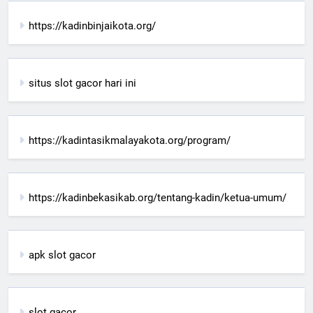
https://kadinbinjaikota.org/
situs slot gacor hari ini
https://kadintasikmalayakota.org/program/
https://kadinbekasikab.org/tentang-kadin/ketua-umum/
apk slot gacor
slot gacor