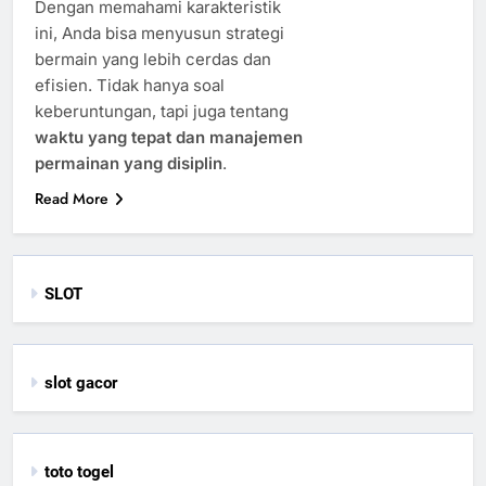
Dengan memahami karakteristik
ini, Anda bisa menyusun strategi
bermain yang lebih cerdas dan
efisien. Tidak hanya soal
keberuntungan, tapi juga tentang
waktu yang tepat dan manajemen
permainan yang disiplin
.
Read More
SLOT
slot gacor
toto togel