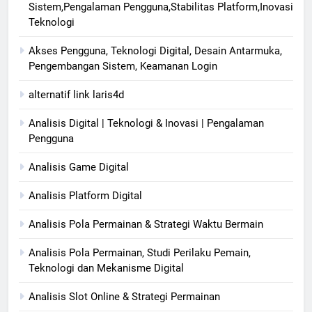
Sistem,Pengalaman Pengguna,Stabilitas Platform,Inovasi
Teknologi
Akses Pengguna, Teknologi Digital, Desain Antarmuka,
Pengembangan Sistem, Keamanan Login
alternatif link laris4d
Analisis Digital | Teknologi & Inovasi | Pengalaman
Pengguna
Analisis Game Digital
Analisis Platform Digital
Analisis Pola Permainan & Strategi Waktu Bermain
Analisis Pola Permainan, Studi Perilaku Pemain,
Teknologi dan Mekanisme Digital
Analisis Slot Online & Strategi Permainan