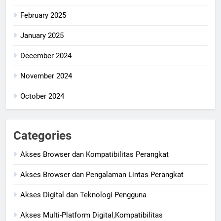
February 2025
January 2025
December 2024
November 2024
October 2024
Categories
Akses Browser dan Kompatibilitas Perangkat
Akses Browser dan Pengalaman Lintas Perangkat
Akses Digital dan Teknologi Pengguna
Akses Multi-Platform Digital,Kompatibilitas