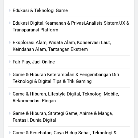
Edukasi & Teknologi Game
Edukasi Digital,Keamanan & Privasi,Analisis Sistem,UX &
Transparansi Platform
Eksplorasi Alam, Wisata Alam, Konservasi Laut,
Keindahan Alam, Tantangan Ekstrem
Fair Play, Judi Online
Game & Hiburan Keterampilan & Pengembangan Diri
Teknologi & Digital Tips & Trik Gaming
Game & Hiburan, Lifestyle Digital, Teknologi Mobile,
Rekomendasi Ringan
Game & Hiburan, Strategi Game, Anime & Manga,
Fantasi, Dunia Digital
Game & Kesehatan, Gaya Hidup Sehat, Teknologi &