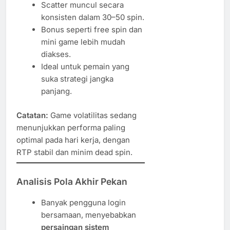
Scatter muncul secara
konsisten dalam 30–50 spin.
Bonus seperti free spin dan
mini game lebih mudah
diakses.
Ideal untuk pemain yang
suka strategi jangka
panjang.
Catatan:
Game volatilitas sedang
menunjukkan performa paling
optimal pada hari kerja, dengan
RTP stabil dan minim dead spin.
Analisis Pola Akhir Pekan
Banyak pengguna login
bersamaan, menyebabkan
persaingan sistem