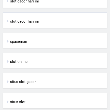
slot gacor hari ini
slot gacor hari ini
spaceman
slot online
situs slot gacor
situs slot