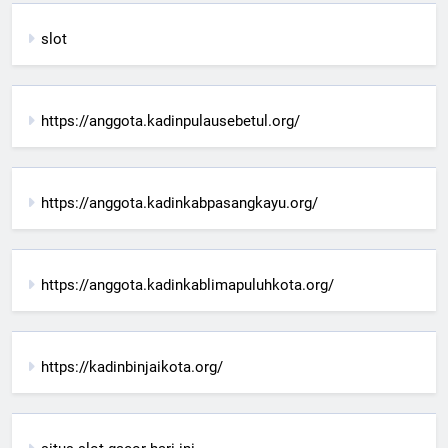
slot
https://anggota.kadinpulausebetul.org/
https://anggota.kadinkabpasangkayu.org/
https://anggota.kadinkablimapuluhkota.org/
https://kadinbinjaikota.org/