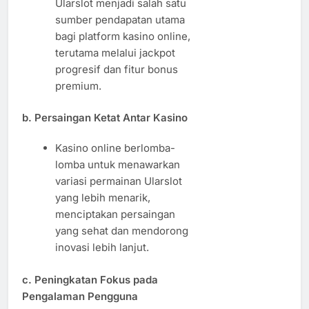
Ularslot menjadi salah satu
sumber pendapatan utama
bagi platform kasino online,
terutama melalui jackpot
progresif dan fitur bonus
premium.
b. Persaingan Ketat Antar Kasino
Kasino online berlomba-
lomba untuk menawarkan
variasi permainan Ularslot
yang lebih menarik,
menciptakan persaingan
yang sehat dan mendorong
inovasi lebih lanjut.
c. Peningkatan Fokus pada
Pengalaman Pengguna