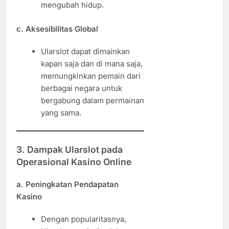
mengubah hidup.
c. Aksesibilitas Global
Ularslot dapat dimainkan
kapan saja dan di mana saja,
memungkinkan pemain dari
berbagai negara untuk
bergabung dalam permainan
yang sama.
3. Dampak Ularslot pada
Operasional Kasino Online
a. Peningkatan Pendapatan
Kasino
Dengan popularitasnya,