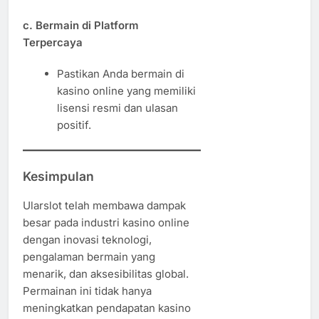
c. Bermain di Platform
Terpercaya
Pastikan Anda bermain di
kasino online yang memiliki
lisensi resmi dan ulasan
positif.
Kesimpulan
Ularslot telah membawa dampak
besar pada industri kasino online
dengan inovasi teknologi,
pengalaman bermain yang
menarik, dan aksesibilitas global.
Permainan ini tidak hanya
meningkatkan pendapatan kasino