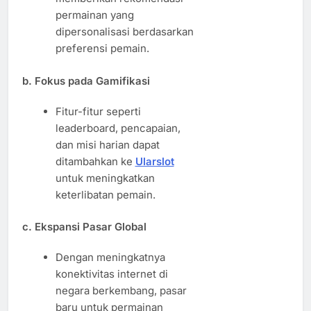
permainan yang
dipersonalisasi berdasarkan
preferensi pemain.
b. Fokus pada Gamifikasi
Fitur-fitur seperti
leaderboard, pencapaian,
dan misi harian dapat
ditambahkan ke
Ularslot
untuk meningkatkan
keterlibatan pemain.
c. Ekspansi Pasar Global
Dengan meningkatnya
konektivitas internet di
negara berkembang, pasar
baru untuk permainan