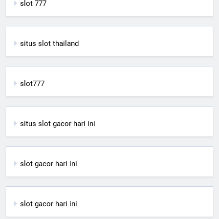
slot 777
situs slot thailand
slot777
situs slot gacor hari ini
slot gacor hari ini
slot gacor hari ini