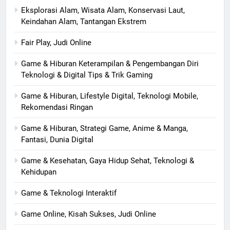
Eksplorasi Alam, Wisata Alam, Konservasi Laut,
Keindahan Alam, Tantangan Ekstrem
Fair Play, Judi Online
Game & Hiburan Keterampilan & Pengembangan Diri
Teknologi & Digital Tips & Trik Gaming
Game & Hiburan, Lifestyle Digital, Teknologi Mobile,
Rekomendasi Ringan
Game & Hiburan, Strategi Game, Anime & Manga,
Fantasi, Dunia Digital
Game & Kesehatan, Gaya Hidup Sehat, Teknologi &
Kehidupan
Game & Teknologi Interaktif
Game Online, Kisah Sukses, Judi Online