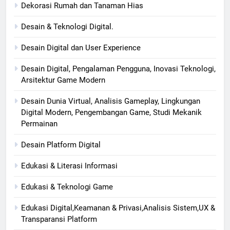
Dekorasi Rumah dan Tanaman Hias
Desain & Teknologi Digital.
Desain Digital dan User Experience
Desain Digital, Pengalaman Pengguna, Inovasi Teknologi,
Arsitektur Game Modern
Desain Dunia Virtual, Analisis Gameplay, Lingkungan
Digital Modern, Pengembangan Game, Studi Mekanik
Permainan
Desain Platform Digital
Edukasi & Literasi Informasi
Edukasi & Teknologi Game
Edukasi Digital,Keamanan & Privasi,Analisis Sistem,UX &
Transparansi Platform