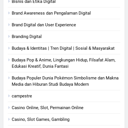
Bisnis dan Etika Digital
Brand Awareness dan Pengalaman Digital
Brand Digital dan User Experience
Branding Digital
Budaya & Identitas | Tren Digital | Sosial & Masyarakat
Budaya Pop & Anime, Lingkungan Hidup, Filsafat Alam,
Edukasi Kreatif, Dunia Fantasi
Budaya Populer Dunia Pokémon Simbolisme dan Makna
Media dan Hiburan Studi Budaya Modern
campestre
Casino Online, Slot, Permainan Online
Casino, Slot Games, Gambling