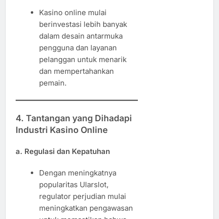
Kasino online mulai
berinvestasi lebih banyak
dalam desain antarmuka
pengguna dan layanan
pelanggan untuk menarik
dan mempertahankan
pemain.
4. Tantangan yang Dihadapi
Industri Kasino Online
a. Regulasi dan Kepatuhan
Dengan meningkatnya
popularitas Ularslot,
regulator perjudian mulai
meningkatkan pengawasan