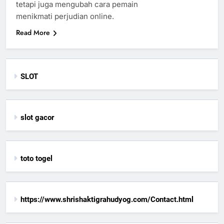
tetapi juga mengubah cara pemain
menikmati perjudian online.
Read More
SLOT
slot gacor
toto togel
https://www.shrishaktigrahudyog.com/Contact.html