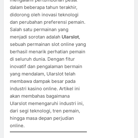
dalam beberapa tahun terakhir,
didorong oleh inovasi teknologi
dan perubahan preferensi pemain.
Salah satu permainan yang
menjadi sorotan adalah
Ularslot
,
sebuah permainan slot online yang
berhasil menarik perhatian pemain
di seluruh dunia. Dengan fitur
inovatif dan pengalaman bermain
yang mendalam, Ularslot telah
membawa dampak besar pada
industri kasino online. Artikel ini
akan membahas bagaimana
Ularslot memengaruhi industri ini,
dari segi teknologi, tren pemain,
hingga masa depan perjudian
online.