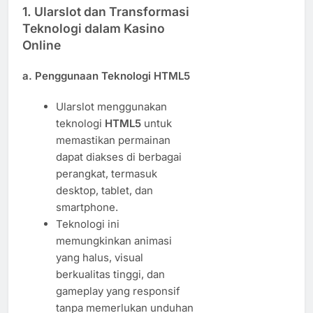
1. Ularslot dan Transformasi
Teknologi dalam Kasino
Online
a. Penggunaan Teknologi HTML5
Ularslot menggunakan
teknologi
HTML5
untuk
memastikan permainan
dapat diakses di berbagai
perangkat, termasuk
desktop, tablet, dan
smartphone.
Teknologi ini
memungkinkan animasi
yang halus, visual
berkualitas tinggi, dan
gameplay yang responsif
tanpa memerlukan unduhan