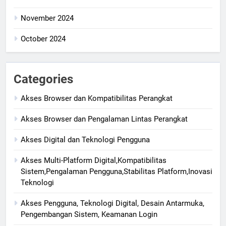
November 2024
October 2024
Categories
Akses Browser dan Kompatibilitas Perangkat
Akses Browser dan Pengalaman Lintas Perangkat
Akses Digital dan Teknologi Pengguna
Akses Multi-Platform Digital,Kompatibilitas
Sistem,Pengalaman Pengguna,Stabilitas Platform,Inovasi
Teknologi
Akses Pengguna, Teknologi Digital, Desain Antarmuka,
Pengembangan Sistem, Keamanan Login