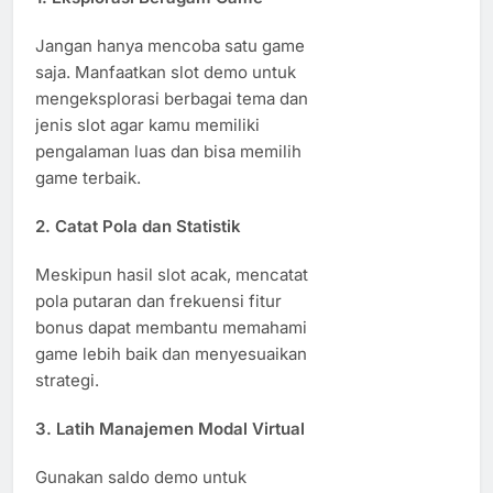
Jangan hanya mencoba satu game
saja. Manfaatkan slot demo untuk
mengeksplorasi berbagai tema dan
jenis slot agar kamu memiliki
pengalaman luas dan bisa memilih
game terbaik.
2. Catat Pola dan Statistik
Meskipun hasil slot acak, mencatat
pola putaran dan frekuensi fitur
bonus dapat membantu memahami
game lebih baik dan menyesuaikan
strategi.
3. Latih Manajemen Modal Virtual
Gunakan saldo demo untuk