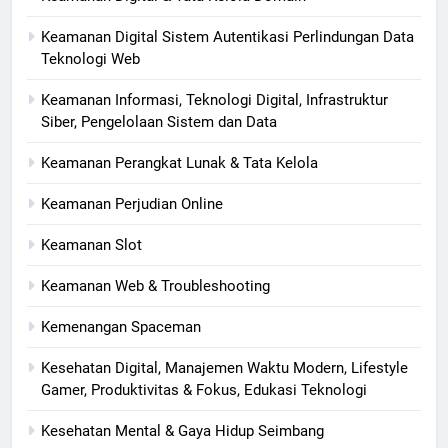
Keamanan Digital Sistem Autentikasi Perlindungan Data
Teknologi Web
Keamanan Informasi, Teknologi Digital, Infrastruktur
Siber, Pengelolaan Sistem dan Data
Keamanan Perangkat Lunak & Tata Kelola
Keamanan Perjudian Online
Keamanan Slot
Keamanan Web & Troubleshooting
Kemenangan Spaceman
Kesehatan Digital, Manajemen Waktu Modern, Lifestyle
Gamer, Produktivitas & Fokus, Edukasi Teknologi
Kesehatan Mental & Gaya Hidup Seimbang