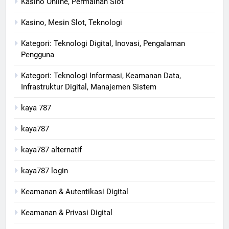
Kasino Online, Permainan Slot
Kasino, Mesin Slot, Teknologi
Kategori: Teknologi Digital, Inovasi, Pengalaman
Pengguna
Kategori: Teknologi Informasi, Keamanan Data,
Infrastruktur Digital, Manajemen Sistem
kaya 787
kaya787
kaya787 alternatif
kaya787 login
Keamanan & Autentikasi Digital
Keamanan & Privasi Digital