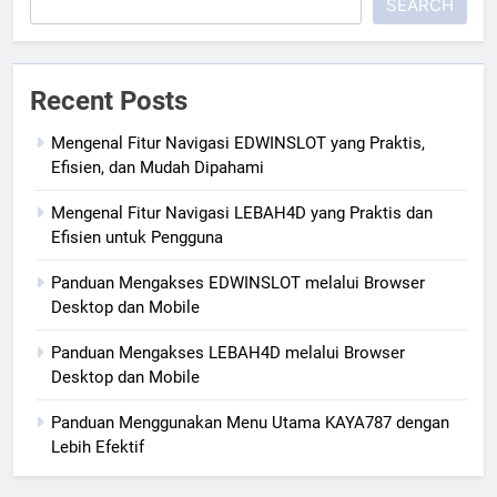
SEARCH
Recent Posts
Mengenal Fitur Navigasi EDWINSLOT yang Praktis,
Efisien, dan Mudah Dipahami
Mengenal Fitur Navigasi LEBAH4D yang Praktis dan
Efisien untuk Pengguna
Panduan Mengakses EDWINSLOT melalui Browser
Desktop dan Mobile
Panduan Mengakses LEBAH4D melalui Browser
Desktop dan Mobile
Panduan Menggunakan Menu Utama KAYA787 dengan
Lebih Efektif