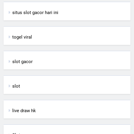
situs slot gacor hari ini
togel viral
slot gacor
slot
live draw hk