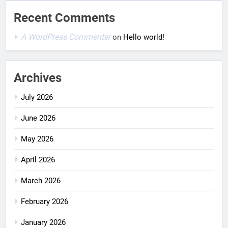
Recent Comments
A WordPress Commenter
on
Hello world!
Archives
July 2026
June 2026
May 2026
April 2026
March 2026
February 2026
January 2026