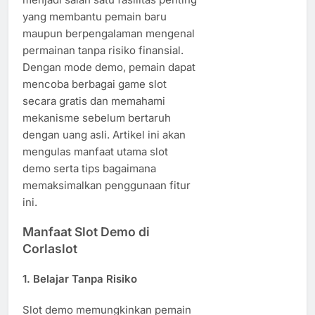
yang membantu pemain baru
maupun berpengalaman mengenal
permainan tanpa risiko finansial.
Dengan mode demo, pemain dapat
mencoba berbagai game slot
secara gratis dan memahami
mekanisme sebelum bertaruh
dengan uang asli. Artikel ini akan
mengulas manfaat utama slot
demo serta tips bagaimana
memaksimalkan penggunaan fitur
ini.
Manfaat Slot Demo di
Corlaslot
1. Belajar Tanpa Risiko
Slot demo memungkinkan pemain