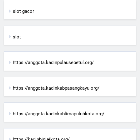
slot gacor
slot
https://anggota.kadinpulausebetul.org/
https://anggota.kadinkabpasangkayu.org/
https://anggota.kadinkablimapuluhkota.org/
https://kadinbinjaikota.org/