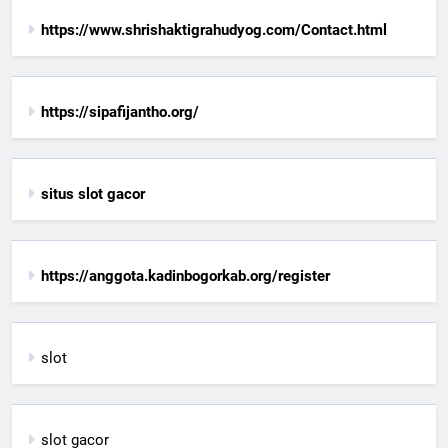
https://www.shrishaktigrahudyog.com/Contact.html
https://sipafijantho.org/
situs slot gacor
https://anggota.kadinbogorkab.org/register
slot
slot gacor