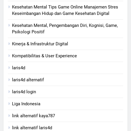
Kesehatan Mental Tips Game Online Manajemen Stres
Keseimbangan Hidup dan Game Kesehatan Digital
Kesehatan Mental, Pengembangan Diri, Kognisi, Game,
Psikologi Positif
Kinerja & Infrastruktur Digital
Kompatibilitas & User Experience
laris4d
laris4d alternatif
laris4d login
Liga Indonesia
link alternatif kaya787
link alternatif laris4d