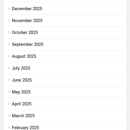
December 2025
November 2025
October 2025
September 2025
August 2025
July 2025
June 2025
May 2025
April 2025
March 2025
February 2025