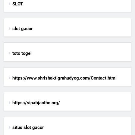
SLOT
slot gacor
toto togel
https://www.shrishaktigrahudyog.com/Contact.html
https://sipafijantho.org/
situs slot gacor