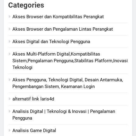
Categories
Akses Browser dan Kompatibilitas Perangkat
Akses Browser dan Pengalaman Lintas Perangkat
Akses Digital dan Teknologi Pengguna
Akses Multi-Platform Digital,Kompatibilitas
Sistem,Pengalaman Pengguna,Stabilitas Platform,Inovasi
Teknologi
Akses Pengguna, Teknologi Digital, Desain Antarmuka,
Pengembangan Sistem, Keamanan Login
alternatif link laris4d
Analisis Digital | Teknologi & Inovasi | Pengalaman
Pengguna
Analisis Game Digital