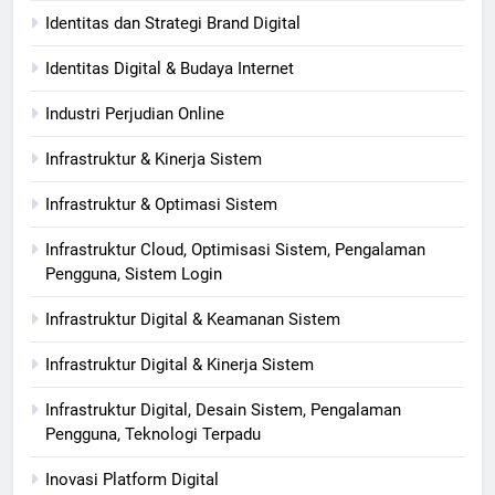
Identitas dan Strategi Brand Digital
Identitas Digital & Budaya Internet
Industri Perjudian Online
Infrastruktur & Kinerja Sistem
Infrastruktur & Optimasi Sistem
Infrastruktur Cloud, Optimisasi Sistem, Pengalaman
Pengguna, Sistem Login
Infrastruktur Digital & Keamanan Sistem
Infrastruktur Digital & Kinerja Sistem
Infrastruktur Digital, Desain Sistem, Pengalaman
Pengguna, Teknologi Terpadu
Inovasi Platform Digital