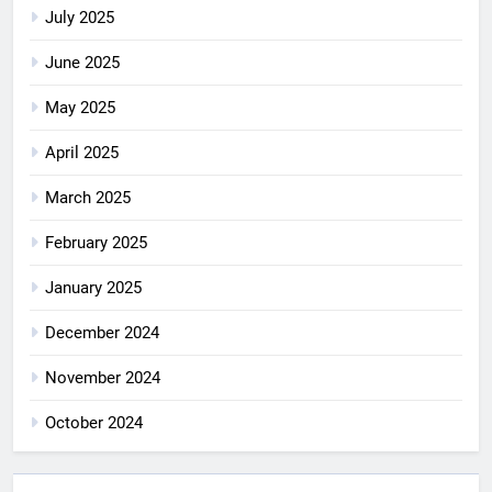
July 2025
June 2025
May 2025
April 2025
March 2025
February 2025
January 2025
December 2024
November 2024
October 2024