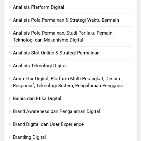
Analisis Platform Digital
Analisis Pola Permainan & Strategi Waktu Bermain
Analisis Pola Permainan, Studi Perilaku Pemain,
Teknologi dan Mekanisme Digital
Analisis Slot Online & Strategi Permainan
Analisis Teknologi Digital
Arsitektur Digital, Platform Multi Perangkat, Desain
Responsif, Teknologi Sistem, Pengalaman Pengguna
Bisnis dan Etika Digital
Brand Awareness dan Pengalaman Digital
Brand Digital dan User Experience
Branding Digital