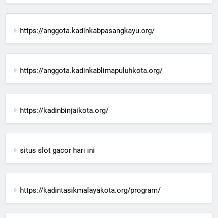
https://anggota.kadinkabpasangkayu.org/
https://anggota.kadinkablimapuluhkota.org/
https://kadinbinjaikota.org/
situs slot gacor hari ini
https://kadintasikmalayakota.org/program/