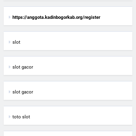
https://anggota.kadinbogorkab.org/register
slot
slot gacor
slot gacor
toto slot