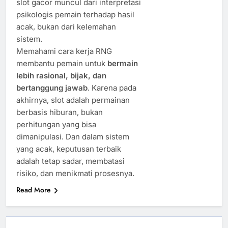
slot gacor muncul dari interpretasi
psikologis pemain terhadap hasil
acak, bukan dari kelemahan
sistem.
Memahami cara kerja RNG
membantu pemain untuk
bermain
lebih rasional, bijak, dan
bertanggung jawab
. Karena pada
akhirnya, slot adalah permainan
berbasis hiburan, bukan
perhitungan yang bisa
dimanipulasi. Dan dalam sistem
yang acak, keputusan terbaik
adalah tetap sadar, membatasi
risiko, dan menikmati prosesnya.
Read More