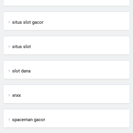
situs slot gacor
situs slot
slot dana
xnxx
spaceman gacor