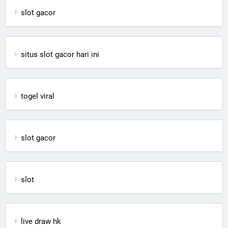
slot gacor
situs slot gacor hari ini
togel viral
slot gacor
slot
live draw hk