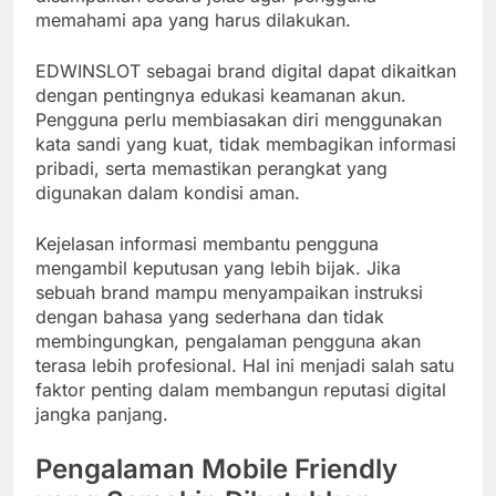
memahami apa yang harus dilakukan.
EDWINSLOT sebagai brand digital dapat dikaitkan
dengan pentingnya edukasi keamanan akun.
Pengguna perlu membiasakan diri menggunakan
kata sandi yang kuat, tidak membagikan informasi
pribadi, serta memastikan perangkat yang
digunakan dalam kondisi aman.
Kejelasan informasi membantu pengguna
mengambil keputusan yang lebih bijak. Jika
sebuah brand mampu menyampaikan instruksi
dengan bahasa yang sederhana dan tidak
membingungkan, pengalaman pengguna akan
terasa lebih profesional. Hal ini menjadi salah satu
faktor penting dalam membangun reputasi digital
jangka panjang.
Pengalaman Mobile Friendly