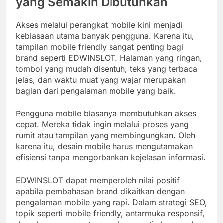
yang Semakin Dibutuhkan
Akses melalui perangkat mobile kini menjadi
kebiasaan utama banyak pengguna. Karena itu,
tampilan mobile friendly sangat penting bagi
brand seperti EDWINSLOT. Halaman yang ringan,
tombol yang mudah disentuh, teks yang terbaca
jelas, dan waktu muat yang wajar merupakan
bagian dari pengalaman mobile yang baik.
Pengguna mobile biasanya membutuhkan akses
cepat. Mereka tidak ingin melalui proses yang
rumit atau tampilan yang membingungkan. Oleh
karena itu, desain mobile harus mengutamakan
efisiensi tanpa mengorbankan kejelasan informasi.
EDWINSLOT dapat memperoleh nilai positif
apabila pembahasan brand dikaitkan dengan
pengalaman mobile yang rapi. Dalam strategi SEO,
topik seperti mobile friendly, antarmuka responsif,