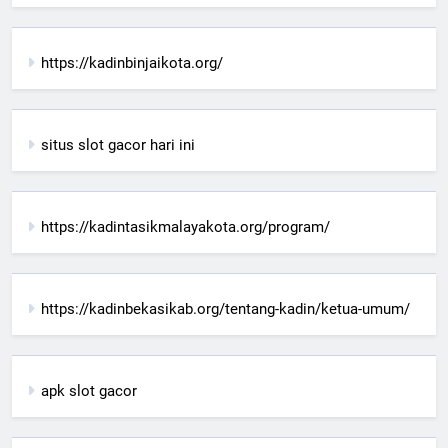
https://kadinbinjaikota.org/
situs slot gacor hari ini
https://kadintasikmalayakota.org/program/
https://kadinbekasikab.org/tentang-kadin/ketua-umum/
apk slot gacor