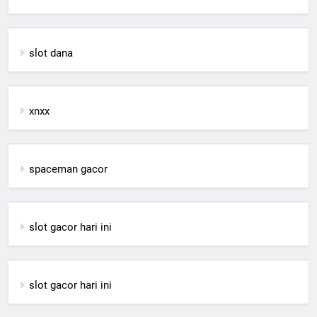
slot dana
xnxx
spaceman gacor
slot gacor hari ini
slot gacor hari ini