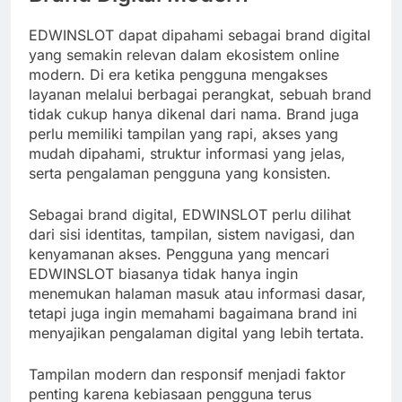
EDWINSLOT dapat dipahami sebagai brand digital
yang semakin relevan dalam ekosistem online
modern. Di era ketika pengguna mengakses
layanan melalui berbagai perangkat, sebuah brand
tidak cukup hanya dikenal dari nama. Brand juga
perlu memiliki tampilan yang rapi, akses yang
mudah dipahami, struktur informasi yang jelas,
serta pengalaman pengguna yang konsisten.
Sebagai brand digital, EDWINSLOT perlu dilihat
dari sisi identitas, tampilan, sistem navigasi, dan
kenyamanan akses. Pengguna yang mencari
EDWINSLOT biasanya tidak hanya ingin
menemukan halaman masuk atau informasi dasar,
tetapi juga ingin memahami bagaimana brand ini
menyajikan pengalaman digital yang lebih tertata.
Tampilan modern dan responsif menjadi faktor
penting karena kebiasaan pengguna terus