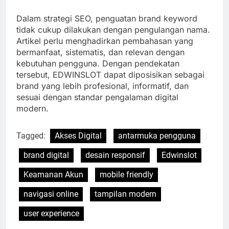
Dalam strategi SEO, penguatan brand keyword
tidak cukup dilakukan dengan pengulangan nama.
Artikel perlu menghadirkan pembahasan yang
bermanfaat, sistematis, dan relevan dengan
kebutuhan pengguna. Dengan pendekatan
tersebut, EDWINSLOT dapat diposisikan sebagai
brand yang lebih profesional, informatif, dan
sesuai dengan standar pengalaman digital
modern.
Tagged:
Akses Digital
antarmuka pengguna
brand digital
desain responsif
Edwinslot
Keamanan Akun
mobile friendly
navigasi online
tampilan modern
user experience