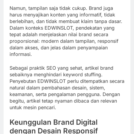
Namun, tampilan saja tidak cukup. Brand juga
harus menyajikan konten yang informatif, tidak
berlebihan, dan tidak membuat klaim tanpa dasar.
Dalam konteks EDWINSLOT, pendekatan yang
tepat adalah menjelaskan nilai brand secara
proporsional: modern dalam tampilan, responsif
dalam akses, dan jelas dalam penyampaian
informasi.
Sebagai praktik SEO yang sehat, artikel brand
sebaiknya menghindari keyword stuffing.
Penyebutan EDWINSLOT perlu ditempatkan secara
natural dalam pembahasan desain, sistem,
keamanan, serta pengalaman pengguna. Dengan
begitu, artikel tetap nyaman dibaca dan relevan
untuk mesin pencari.
Keunggulan Brand Digital
dengan Desain Responsif