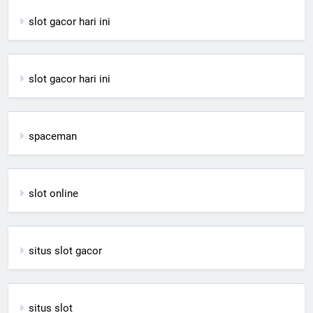
slot gacor hari ini
slot gacor hari ini
spaceman
slot online
situs slot gacor
situs slot