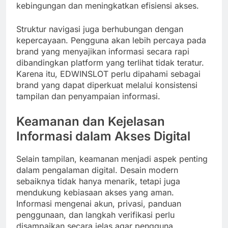
kebingungan dan meningkatkan efisiensi akses.
Struktur navigasi juga berhubungan dengan
kepercayaan. Pengguna akan lebih percaya pada
brand yang menyajikan informasi secara rapi
dibandingkan platform yang terlihat tidak teratur.
Karena itu, EDWINSLOT perlu dipahami sebagai
brand yang dapat diperkuat melalui konsistensi
tampilan dan penyampaian informasi.
Keamanan dan Kejelasan
Informasi dalam Akses Digital
Selain tampilan, keamanan menjadi aspek penting
dalam pengalaman digital. Desain modern
sebaiknya tidak hanya menarik, tetapi juga
mendukung kebiasaan akses yang aman.
Informasi mengenai akun, privasi, panduan
penggunaan, dan langkah verifikasi perlu
disampaikan secara jelas agar pengguna