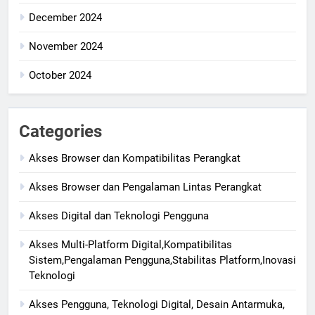
December 2024
November 2024
October 2024
Categories
Akses Browser dan Kompatibilitas Perangkat
Akses Browser dan Pengalaman Lintas Perangkat
Akses Digital dan Teknologi Pengguna
Akses Multi-Platform Digital,Kompatibilitas
Sistem,Pengalaman Pengguna,Stabilitas Platform,Inovasi
Teknologi
Akses Pengguna, Teknologi Digital, Desain Antarmuka,