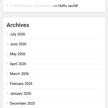
A WordPress Commenter
on
Hello world!
Archives
July 2026
June 2026
May 2026
April 2026
March 2026
February 2026
January 2026
December 2025