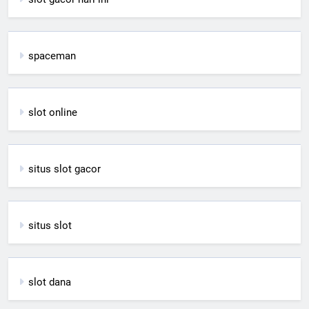
spaceman
slot online
situs slot gacor
situs slot
slot dana