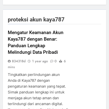
proteksi akun kaya787
Mengatur Keamanan Akun
Kaya787 dengan Benar:
Panduan Lengkap
Melindungi Data Pribadi
834318d
1 year ago
0
6
mins
Tingkatkan perlindungan akun
Anda di Kaya787 dengan
pengaturan keamanan yang tepat.
Simak panduan lengkap ini untuk
menjaga akun tetap aman dan
terlindungi dari ancaman digital.