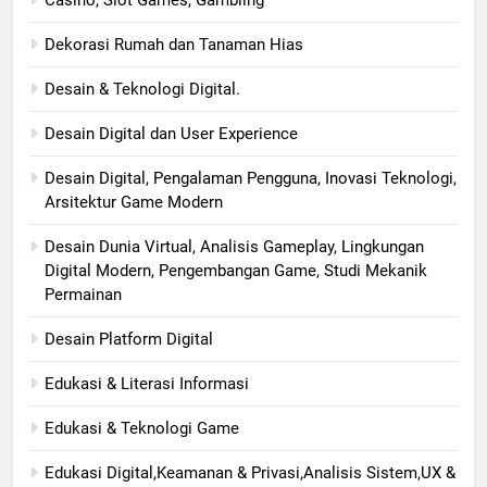
Casino, Slot Games, Gambling
Dekorasi Rumah dan Tanaman Hias
Desain & Teknologi Digital.
Desain Digital dan User Experience
Desain Digital, Pengalaman Pengguna, Inovasi Teknologi,
Arsitektur Game Modern
Desain Dunia Virtual, Analisis Gameplay, Lingkungan
Digital Modern, Pengembangan Game, Studi Mekanik
Permainan
Desain Platform Digital
Edukasi & Literasi Informasi
Edukasi & Teknologi Game
Edukasi Digital,Keamanan & Privasi,Analisis Sistem,UX &