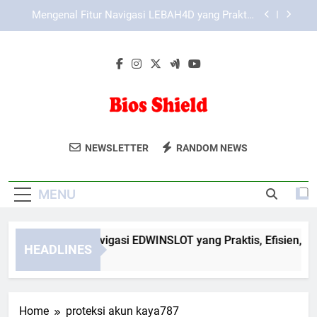
Skip
Panduan Mengakses EDWINSLOT melalui
to
Browser Desktop dan Mobile
content
Panduan Mengakses LEBAH4D melalui Browser
Desktop dan Mobile
Mengenal Fitur Navigasi EDWINSLOT yang
Praktis, Efisien, dan Mudah Dipahami
Mengenal Fitur Navigasi LEBAH4D yang Praktis
dan Efisien untuk Pengguna
Bios Shield
Lindungi Data Anda Dengan Layanan
Panduan Mengakses EDWINSLOT melalui
NEWSLETTER
RANDOM NEWS
Browser Desktop dan Mobile
Keamanan Digital Dari Bios Shield.
Panduan Mengakses LEBAH4D melalui Browser
Solusi Aman Untuk Era Digital.
Desktop dan Mobile
MENU
genal Fitur Navigasi EDWINSLOT yang Praktis, Efisien, dan 
HEADLINES
eks Ago
Home
proteksi akun kaya787