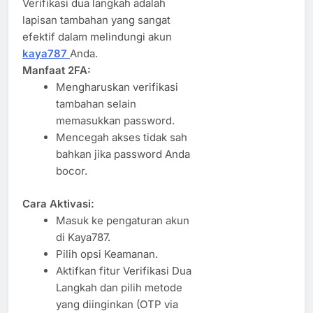
Verifikasi dua langkah adalah
lapisan tambahan yang sangat
efektif dalam melindungi akun
kaya787
Anda.
Manfaat 2FA:
Mengharuskan verifikasi
tambahan selain
memasukkan password.
Mencegah akses tidak sah
bahkan jika password Anda
bocor.
Cara Aktivasi:
Masuk ke pengaturan akun
di Kaya787.
Pilih opsi Keamanan.
Aktifkan fitur Verifikasi Dua
Langkah dan pilih metode
yang diinginkan (OTP via