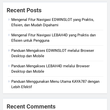
Recent Posts
Mengenal Fitur Navigasi EDWINSLOT yang Praktis,
Efisien, dan Mudah Dipahami
Mengenal Fitur Navigasi LEBAH4D yang Praktis dan
Efisien untuk Pengguna
Panduan Mengakses EDWINSLOT melalui Browser
Desktop dan Mobile
Panduan Mengakses LEBAH4D melalui Browser
Desktop dan Mobile
Panduan Menggunakan Menu Utama KAYA787 dengan
Lebih Efektif
Recent Comments