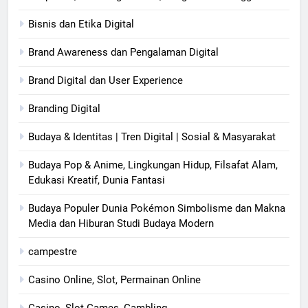
Bisnis dan Etika Digital
Brand Awareness dan Pengalaman Digital
Brand Digital dan User Experience
Branding Digital
Budaya & Identitas | Tren Digital | Sosial & Masyarakat
Budaya Pop & Anime, Lingkungan Hidup, Filsafat Alam,
Edukasi Kreatif, Dunia Fantasi
Budaya Populer Dunia Pokémon Simbolisme dan Makna
Media dan Hiburan Studi Budaya Modern
campestre
Casino Online, Slot, Permainan Online