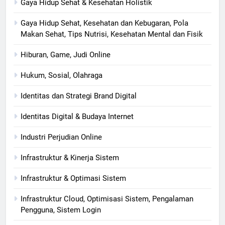
Gaya Hidup Sehat & Kesehatan Holistik
Gaya Hidup Sehat, Kesehatan dan Kebugaran, Pola
Makan Sehat, Tips Nutrisi, Kesehatan Mental dan Fisik
Hiburan, Game, Judi Online
Hukum, Sosial, Olahraga
Identitas dan Strategi Brand Digital
Identitas Digital & Budaya Internet
Industri Perjudian Online
Infrastruktur & Kinerja Sistem
Infrastruktur & Optimasi Sistem
Infrastruktur Cloud, Optimisasi Sistem, Pengalaman
Pengguna, Sistem Login