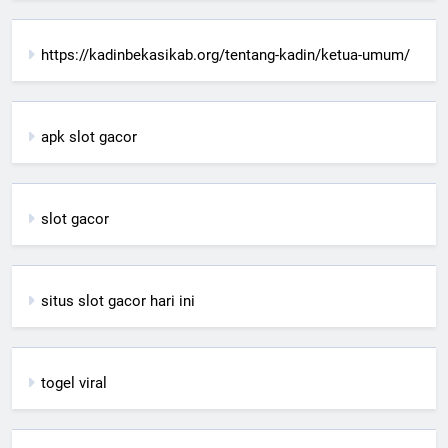
https://kadinbekasikab.org/tentang-kadin/ketua-umum/
apk slot gacor
slot gacor
situs slot gacor hari ini
togel viral