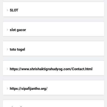
SLOT
slot gacor
toto togel
https://www.shrishaktigrahudyog.com/Contact.html
https://sipafijantho.org/