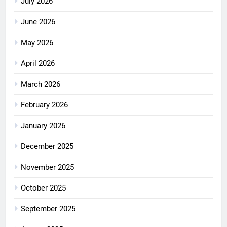
July 2026
June 2026
May 2026
April 2026
March 2026
February 2026
January 2026
December 2025
November 2025
October 2025
September 2025