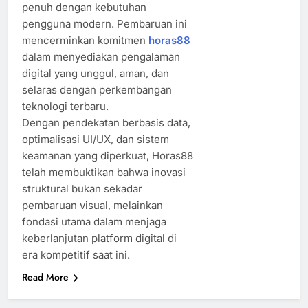
penuh dengan kebutuhan
pengguna modern. Pembaruan ini
mencerminkan komitmen
horas88
dalam menyediakan pengalaman
digital yang unggul, aman, dan
selaras dengan perkembangan
teknologi terbaru.
Dengan pendekatan berbasis data,
optimalisasi UI/UX, dan sistem
keamanan yang diperkuat, Horas88
telah membuktikan bahwa inovasi
struktural bukan sekadar
pembaruan visual, melainkan
fondasi utama dalam menjaga
keberlanjutan platform digital di
era kompetitif saat ini.
Read More