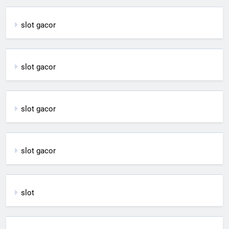
slot gacor
slot gacor
slot gacor
slot gacor
slot