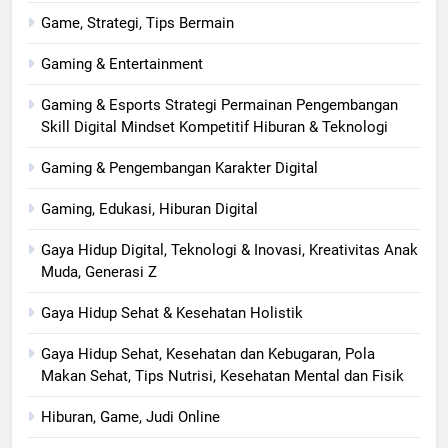
Game, Strategi, Tips Bermain
Gaming & Entertainment
Gaming & Esports Strategi Permainan Pengembangan
Skill Digital Mindset Kompetitif Hiburan & Teknologi
Gaming & Pengembangan Karakter Digital
Gaming, Edukasi, Hiburan Digital
Gaya Hidup Digital, Teknologi & Inovasi, Kreativitas Anak
Muda, Generasi Z
Gaya Hidup Sehat & Kesehatan Holistik
Gaya Hidup Sehat, Kesehatan dan Kebugaran, Pola
Makan Sehat, Tips Nutrisi, Kesehatan Mental dan Fisik
Hiburan, Game, Judi Online