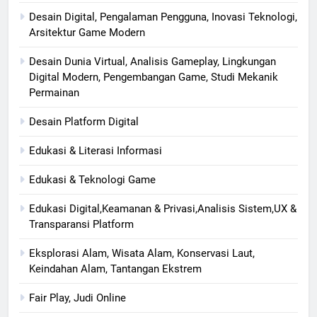
Desain Digital, Pengalaman Pengguna, Inovasi Teknologi,
Arsitektur Game Modern
Desain Dunia Virtual, Analisis Gameplay, Lingkungan
Digital Modern, Pengembangan Game, Studi Mekanik
Permainan
Desain Platform Digital
Edukasi & Literasi Informasi
Edukasi & Teknologi Game
Edukasi Digital,Keamanan & Privasi,Analisis Sistem,UX &
Transparansi Platform
Eksplorasi Alam, Wisata Alam, Konservasi Laut,
Keindahan Alam, Tantangan Ekstrem
Fair Play, Judi Online