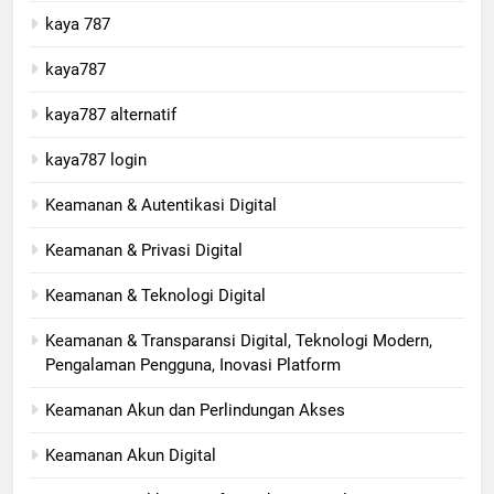
kaya 787
kaya787
kaya787 alternatif
kaya787 login
Keamanan & Autentikasi Digital
Keamanan & Privasi Digital
Keamanan & Teknologi Digital
Keamanan & Transparansi Digital, Teknologi Modern,
Pengalaman Pengguna, Inovasi Platform
Keamanan Akun dan Perlindungan Akses
Keamanan Akun Digital