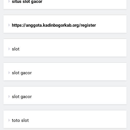
situs slot gacor
https://anggota.kadinbogorkab.org/register
slot
slot gacor
slot gacor
toto slot