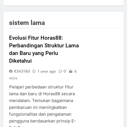
sistem lama
Evolusi Fitur Horas88:
Perbandingan Struktur Lama
dan Baru yang Perlu
Diketahui
834318d
1 year ago
0
6
mins
Pelajari perbedaan struktur fitur
lama dan baru di Horas88 secara
mendalam. Temukan bagaimana
pembaruan ini meningkatkan
fungsionalitas dan pengalaman
pengguna berdasarkan prinsip E-